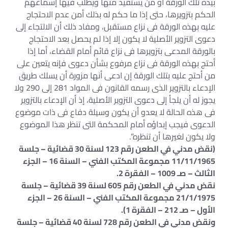
بيده تلك الورقة أو من يستفيد منها ويطلب فيها إسماعهم
الحكم بتزويرها، حتى إذا ما حكم له بذلك أمن عدم الاحتجاج
عليه بهذه الورقة فى نزاع مستقبل، ومفاد ذلك أن الالتجاء إلى
دعوى التزوير الأصلية لا يكون إلا إذا لم يحصل بعد الاحتجاج
بالورقة المدعى بتزويرها فى نزاع قائم أمام القضاء، أما إذا
أحتج بهذه الورقة فى نزاع مرفوع بشأن دعوى فإنه يتعين على
من أحتج عليه بتلك الورقة إن ادعى أنها مزورة أن يسلك طريق
الإدعاء بالتزوير الذى رسمه القانون فى المواد 281 إلى 290 ولا
يجوز له أن يلجأ إلى دعوى التزوير الأصلية، إذ أن الإدعاء بالتزوير
فى هذه الحالة لا يعدو أن يكون وسيلة دفاع فى ذات موضوع
الدعوى فيجب إبداؤه أمام المحكمة التى تنظر هذا الموضوع
ولا يكون لغيرها أن تنظره”.
(نقض مدني في الطعن رقم 123 لسنة 30 قضائية – جلسة
11/11/1965 مجموعة المكتب الفني – السنة 16 – الجزء
الثالث – صـ 1009 – الفقرة 2.
نقض مدني في الطعن رقم 605 لسنة 39 قضائية – جلسة
21/1/1975 مجموعة المكتب الفني – السنة 26 – الجزء
الأول – صـ 212 – الفقرة 1).
ونقض مدني في الطعن رقم 728 لسنة 40 قضائية – جلسة