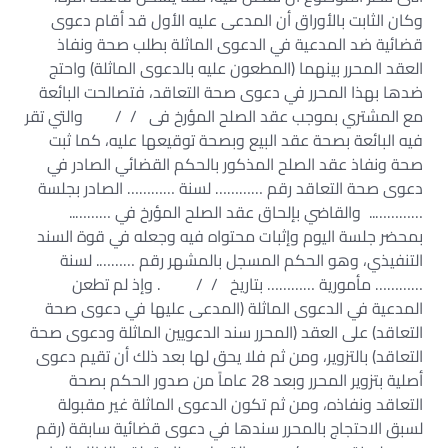
وكان الثابت بالأوراق أن المدعى عليه الأول قد أقام دعوى
قضائية ضد المدعية في الدعوى الماثلة بطلب صحة ونفاذ
العقد المحرر بينهما (المطعون عليه بالدعوى الماثلة) واحتج
ضدها بهذا المحرر في دعوى صحة التعاقد، فتصالحت البائعة
مع المشتري بموجب عقد الصلح المؤرخ فى / / والتي تقر
فيه البائعة بصحة عقد البيع وبصحة توقيعها عليه، كما ثبت
صحة ونفاذ عقد الصلح المذكور بالحكم القضائي الصادر في
دعوى صحة التعاقد رقم ………… لسنة ………… الصادر بجلسة
………….. والقاضي بإلحاق عقد الصلح المؤرخ في ………..
بمحضر جلسة اليوم وإثبات محتواه فيه وجعله في قوة السند
التنفيذي، وهو الحكم المسجل بالمشهر رقم ………. لسنة
………… مأمورية ………… بتاريخ / / . وإذ لم تطعن
المدعية في الدعوى الماثلة (المدعى عليها في دعوى صحة
التعاقد) على العقد (المحرر سند الدعويين الماثلة ودعوى صحة
التعاقد) بالتزوير، ومن ثم فلا يحق لها بعد ذلك أن تقيم دعوى
أصلية بتزوير المحرر وبعد 28 عاماً من صدور الحكم بصحة
التعاقد ونفاذه، ومن ثم تكون الدعوى الماثلة غير مقبولة
لسبق الاحتجاج بالمحرر سندها في دعوى قضائية سابقة (رقم