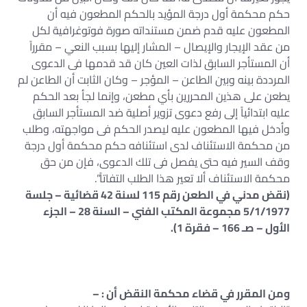
حكم محكمة أول درجة المؤيد بالحكم المطعون فيه أن
المطعون عليه قدم ضمن مستنداته صورة فوتوغرافية لكل
من عقد الإيجار والإيصال – المشار إليها بسبب النعي – مقرراً
أن المستأجر السابق لذات العين كان قد قدمها فى الدعوى
المرددة بينه وبين الطاعن – المؤجر – وكان الثابت أن الطاعن لم
يطعن على هذين المحررين بأي مطعن، وإنما لجأ بعد الحكم
عليه ابتدائياً إلى رفع دعوى تزوير أصلية ضد المستأجر السابق
وأدخل فيها المطعون عليه ليصدر الحكم فى مواجهته، وطلب
من محكمة الاستئناف لدى استئنافه حكم محكمة أول درجة
وقف السير فيه حتى يفصل فى تلك الدعوى، فإن من حق
محكمة الاستئناف ألا تعير هذا الطلب التفاتاً”.
(نقض مدني في الطعن رقم 115 لسنة 42 قضائية – جلسة
5/1/1977 مجموعة المكتب الفني – السنة 28 – الجزء
الأول – صـ 166 – فقرة 1).
ومن المقرر في قضاء محكمة النقض أن : –