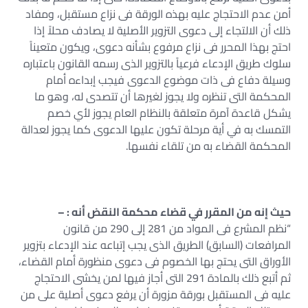
أمن عدم الاحتجاج عليه بهذه الورقة فى نزاع مستقبل، ومفاد
ذلك أن الالتجاء إلى دعوى التزوير الأصلية لا يصادف محلاً إذا
احتج بهذا المحرر فى نزاع مرفوع بشأنه دعوى، ويكون متعيناً
سلوك طريق الإدعاء فرعياً بالتزوير الذى رسمه القانون باعتباره
وسيلة دفاع فى ذات موضوع الدعوى فيجب إبداءه أمام
المحكمة التى تنظره ولا يجوز لغيرها أن تتصدى له، وهو ما
يشكل قاعدة آمرة متعلقة بالنظام العام يجوز لأي خصم
التمسك به في أية مرحلة تكون عليها الدعوى كما يجوز لعدالة
المحكمة القضاء به من تلقاء نفسها.
حيث إنه من المقرر في قضاء محكمة النقض أنه : –
“نظم المشرع فى المواد من 281 إلى 290 من قانون
المرافعات (السابق) الطريق الذى يجب إتباعه عند الإدعاء بتزوير
الأوراق التى يحتج بها الخصوم فى دعوى منظورة أمام القضاء،
ثم أتبع ذلك بالمادة 291 التى أجاز فيها لمن يخشى الاحتجاج
عليه فى المستقبل بورقة مزورة أن يرفع دعوى أصلية على من