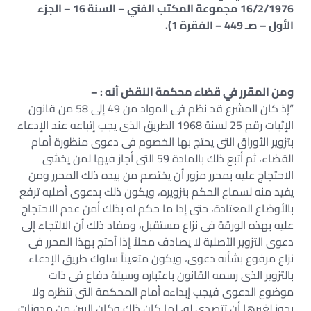
16/2/1976 مجموعة المكتب الفني – السنة 16 – الجزء
الأول – صـ 449 – الفقرة 1).
ومن المقرر في قضاء محكمة النقض أنه : –
“إذ كان المشرع قد نظم فى المواد من 49 إلى 58 من قانون
الإثبات رقم 25 لسنة 1968 الطريق الذى يجب إتباعه عند الإدعاء
بتزوير الأوراق التى يحتج بها الخصوم فى دعوى منظورة أمام
القضاء، ثم أتبع ذلك بالمادة 59 التى أجاز فيها لمن يخشى
الاحتجاج عليه بمحرر مزور أن يختصم من بيده ذلك المحرر ومن
يفيد منه لسماع الحكم بتزويره، ويكون ذلك بدعوى أصليه ترفع
بالأوضاع المعتادة، حتى إذا ما حكم له بذلك أمن عدم الاحتجاج
عليه بهذه الورقة فى نزاع مستقبل، ومفاد ذلك أن الالتجاء إلى
دعوى التزوير الأصلية لا يصادف محلاً إذا أحتج بهذا المحرر فى
نزاع مرفوع بشأنه دعوى، ويكون متعيناً سلوك طريق الإدعاء
بالتزوير الذى رسمه القانون باعتباره وسيلة دفاع فى ذات
موضوع الدعوى فيجب إبداءه أمام المحكمة التى تنظره ولا
يجوز لغيرها أن تتصدى له، لما كان ذلك وكان البين من مدونات