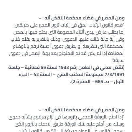
ومن المقرر في قضاء محكمة النقض أنه : –
“قصر قانون الإثبات الحق فى إثبات تزوير المحرر على طريقين:
إما بطلب عارض يبدي أثناء الخصومة التى يحتج فيها بالمحرر،
وفى أية حالة كانت عليها الدعوى، وذلك بالتقرير به بقلم كتاب
المحكمة التى تنظرها؛ أو بطريق دعوى أصلية ترفع بالأوضاع
المعتادة إذا لم يكن قد تم الاحتجاج بعد بهذا المحرر فى دعوى
سابقة”.
(نقض مدني في الطعن رقم 1933 لسنة 55 قضائية – جلسة
7/3/1991 مجموعة المكتب الفني – السنة 42 – الجزء
الأول – صـ 685 – الفقرة 2).
ومن المقرر في قضاء محكمة النقض أنه : –
“إذا احتج بالورقة المدعى بتزويرها فى نزاع مرفوع بشأنه دعوى
وسلك من أحتج عليه بتلك الورقة طريق الادعاء بالتزوير الذى
رسمه القانون في المواد من 49 إلى 58 من قانون الإثبات