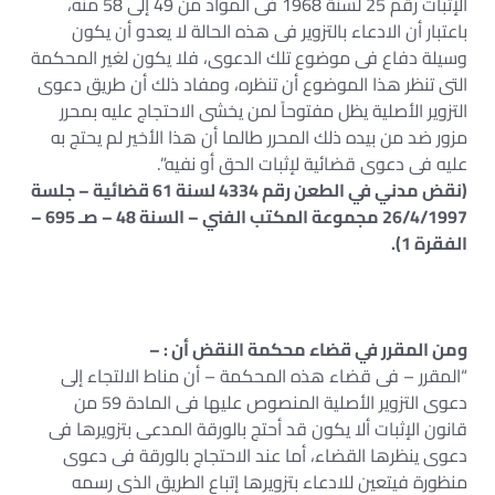
الإثبات رقم 25 لسنة 1968 فى المواد من 49 إلى 58 منه،
باعتبار أن الادعاء بالتزوير فى هذه الحالة لا يعدو أن يكون
وسيلة دفاع فى موضوع تلك الدعوى، فلا يكون لغير المحكمة
التى تنظر هذا الموضوع أن تنظره، ومفاد ذلك أن طريق دعوى
التزوير الأصلية يظل مفتوحاً لمن يخشى الاحتجاج عليه بمحرر
مزور ضد من بيده ذلك المحرر طالما أن هذا الأخير لم يحتج به
عليه فى دعوى قضائية لإثبات الحق أو نفيه”.
(نقض مدني في الطعن رقم 4334 لسنة 61 قضائية – جلسة
26/4/1997 مجموعة المكتب الفني – السنة 48 – صـ 695 –
الفقرة 1).
ومن المقرر في قضاء محكمة النقض أن : –
“المقرر – فى قضاء هذه المحكمة – أن مناط الالتجاء إلى
دعوى التزوير الأصلية المنصوص عليها فى المادة 59 من
قانون الإثبات ألا يكون قد أحتج بالورقة المدعى بتزويرها فى
دعوى ينظرها القضاء، أما عند الاحتجاج بالورقة فى دعوى
منظورة فيتعين للادعاء بتزويرها إتباع الطريق الذى رسمه