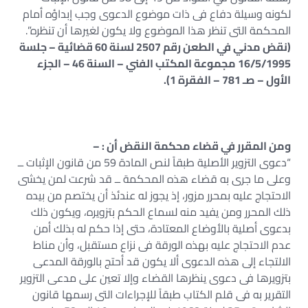
لكونه وسيلة دفاع فى ذات موضوع الدعوى وجب إبداؤه أمام
المحكمة التى تنظر هذا الموضوع ولا يكون لغيرها أن تنظره”.
(نقض مدني في الطعن رقم 2507 لسنة 60 قضائية – جلسة
16/5/1995 مجموعة المكتب الفني – السنة 46 – الجزء
الأول – صـ 781 – الفقرة 1).
ومن المقرر في قضاء محكمة النقض أن : –
“دعوى التزوير الأصلية طبقاً لنص المادة 59 من قانون الإثبات ــ
وعلى ما جرى به قضاء هذه المحكمة ــ قد شرعت لمن يخشى
الاحتجاج عليه بمحرر مزور، إذ يجوز له عندئذ أن يختصم من بيده
ذلك المحرر ومن يفيد منه لسماع الحكم بتزويره، ويكون ذلك
بدعوى أصلية بالأوضاع المعتادة، حتى إذا حكم له بذلك أمن
عدم الاحتجاج عليه بهذه الورقة فى نزاع مستقبل، وأن مناط
الالتجاء إلى هذه الدعوى ألا يكون قد أحتج بالورقة المدعى
بتزويرها فى دعوى ينظرها القضاء وإلا تعين على مدعى التزوير
التقرير به فى قلم الكتاب طبقاً للإجراءات التى رسمها قانون