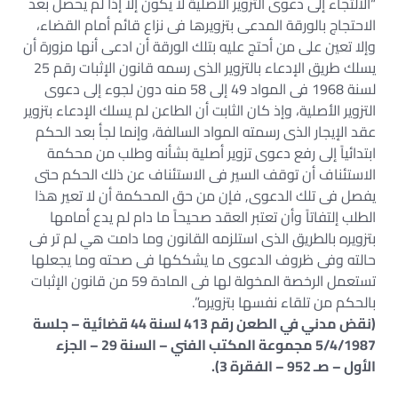
“الالتجاء إلى دعوى التزوير الأصلية لا يكون إلا إذا لم يحصل بعد
الاحتجاج بالورقة المدعى بتزويرها فى نزاع قائم أمام القضاء،
وإلا تعين على من أحتج عليه بتلك الورقة أن ادعى أنها مزورة أن
يسلك طريق الإدعاء بالتزوير الذى رسمه قانون الإثبات رقم 25
لسنة 1968 فى المواد 49 إلى 58 منه دون لجوء إلى دعوى
التزوير الأصلية، وإذ كان الثابت أن الطاعن لم يسلك الإدعاء بتزوير
عقد الإيجار الذى رسمته المواد السالفة، وإنما لجأ بعد الحكم
ابتدائياً إلى رفع دعوى تزوير أصلية بشأنه وطلب من محكمة
الاستئناف أن توقف السير فى الاستئناف عن ذلك الحكم حتى
يفصل فى تلك الدعوى, فإن من حق المحكمة أن لا تعير هذا
الطلب إلتفاتاً وأن تعتبر العقد صحيحاً ما دام لم يدع أمامها
بتزويره بالطريق الذى استلزمه القانون وما دامت هي لم تر فى
حالته وفى ظروف الدعوى ما يشككها فى صحته وما يجعلها
تستعمل الرخصة المخولة لها فى المادة 59 من قانون الإثبات
بالحكم من تلقاء نفسها بتزويره”.
(نقض مدني في الطعن رقم 413 لسنة 44 قضائية – جلسة
5/4/1987 مجموعة المكتب الفني – السنة 29 – الجزء
الأول – صـ 952 – الفقرة 3).