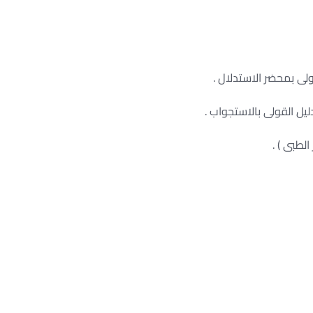
لى بمحضر الاستدلال .
يل القولى بالاستجواب .
الطبى ) .