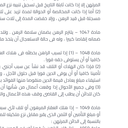
المرتهن إلا إذا كانت ثابتة التاريخ قبل تسجيل تنبيه نزع الم
(2) أما إذا كانت المخالصة أو الحوالة لمدة تزيد على
مسجلة قبل قيد الرهن ، وإلا خفضت المدة إلى ثلاث سنوا
مادة 1047 – يلتزم الرهن بضمان سلامة الرهن
ضمانه إنقاصا كبيرا ، وله فى حالة الاستعجال أن يتخذ ما
مادة 1048 – (1) إذا تسبب الراهن بخطئه فى ه
كافيا أو أن يستوفى حقه فورا .
(2) فإذا كان الهلاك أو التلف قد نشأ عن سبب أجنبي ول
تأمينا كافيا أو أن يوفى الدين فورا قبل حلول الأجل ، و
استيفاء مبلغ يعادل قيمة الدين منقوصا منها الفوائد بالس
(3) وفى جميع الأحوال إذا وقعت أعمال من شأنها أن 
كان للدائن أن يطلب إلى القاضى وقف هذه الأعمال واتخا
مادة 1049 – إذا هلك العقار المرهون أو تلف لأ
أو مبلغ التأمين أو الثمن الذى يقرر مقابل نزع ملكيته للم
بالنسبة إلى الدائن المرتهن :