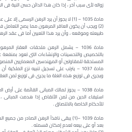
زواله لأى سبب آخر ، إذا كان هذا الدائن حسن النية فى ال
مادة 1035 – (1) لا يجوز أن يرد الرهن الرسمى إلا على عقار ما لم يوجد نص يقضى بغير ذلك .
(2) ويجب أن يكون العاقر المرهون مما يصح التعامل فيه 
طبيعته وموقعه ، وأن يرد هذا التعيين أما فى عقد الره
مادة 1036 – يشمل الرهن ملحقات العقار ال
بالتخصيص والتحسينات والإنشاءات التى تعود بمنفعة على 
المستحقة للمقاولين أو المهندسين المعماريين المنصوص عل
مادة 1037 – يترتب على تسجيل تنبيه نزع الملكي
ويجرى فى توزيع هذه الغلة ما يجرى فى توزيع ثمن العقا
مادة 1038 – يجوز لمالك المبانى القائمة على 
استيفاء الدين من ثمن الأنقاض إذا هدمت المبانى ،
للأحكام الخاصة بالالتصاق .
مادة 1039 –(1) يبقى نافذاً الرهن الصادر من
بعد أو على بيعه لعدم إمكان قسمته .