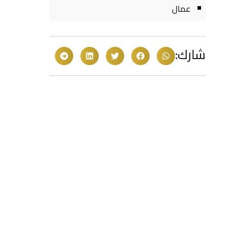
عمال
شارك: