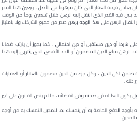
جزءاً مفرزاً من هذا العقار ، ثم وقع فى نصيبه عند القسمة أعيان غير
يان يعادل قيمة العقار الذى كان مرهوناً فى الأصل ، ويعين هذا القدر
د يبين فيه القدر الذى انتقل إليه الرهن خلال تسعين يوماً من الوقت
نتقال الرهن على هذا الوجه برهن صدر من جميع الشركاء ولا بامتياز
معلق على شرط أو دين مستقبل أو دين احتمالي ، كما يجوز أن يترتب ضمانا
د الرهن مبلغ الدين المضمون أو الحد الأقصى الذى ينتهي إليه هذا
مرهونة ضامن لكل الدين ، وكل جزء من الدين مضمون بالعقار أو العقارات
 ذلك .
لمضمون ، بل يكون تابعا له فى صحته وفى انقضائه ، ما لم ينص القانون على غير
سكه بأوجه الدفع الخاصة به أن يتمسك بما للمدين التمسك به من أوجه
 المدين.