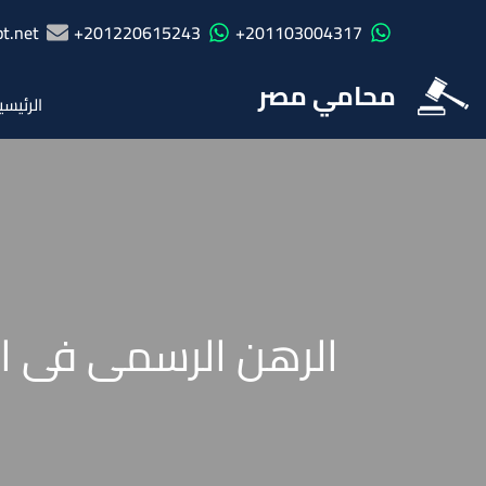
t.net
201220615243+
201103004317+
محامي مصر
الرئيسي
الرهن الرسمى فى الق