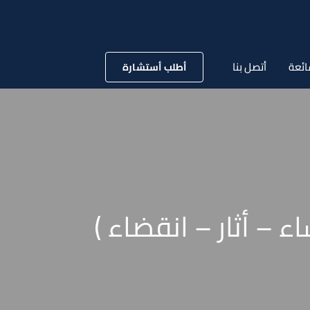
ائعة
أتصل بنا
أطلب أستشارة
 – أثار – انقضاء )