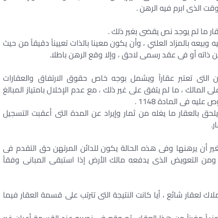
وقت الذى ابرم فيه الرهن .
وبيعه بالمزاد العلني ، وأن يكون معينا بالذات تعييناً دقيقاً من حيث
ن ذاته أو فى عقد رسمى لاحق ، وإلا وقع الرهن باطلا.
مرهون التى تعتبر عقاراً ويشمل بوجه خاص حقوق الارتفاق والعقارات
المالك ، ما لم يتفق على غير ذلك ، مع عدم الإخلال بامتياز المبالغ
يه فى المادة 1148 .
ة أن يلحق بالعقار ما يغله من ثمار وإيراد عن المدة التى أعقبت التسجيل
ر.
أرض الغير أن يرهنها وفى هذه الحالة يكون للدائن المرتهن حق التقدم فى
 ومن التعويض الذى يدفعه مالك الأرض إذا استبقى المبانى وفقاً
 جميع الملاك لعقار شائع ، أيا كانت النتيجة التى تترتب على قسمة العقار فيما