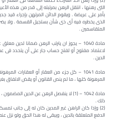
(2) وإذا رهن أحد الشركاء حصته الشائعة فى العقار أو 
التى رهنها ، انتقل الرهن بمرتبته إلى قدر من هذه الأع
بأمر على عريضة . ويقوم الدائن المرتهن بإجراء قيد جدي
الذى يخطره فيه أى ذى شأن بستجيل القسمة . ولا يضر ا
المتقاسمين .
مادة 1040 – يجوز ان يترتب الرهن ضمانا لدين 
لاعتماد مفتوح أو لفتح حساب جار على أن يتحدد فى عق
الدين .
مادة 1041 – كل جزء من العقار أو العقارات ال
المرهونة كلها ، ما لم ينص القانون أو يقض الاتفاق بغير
مادة 1042 – (1) لا ينفصل الرهن عن الدين ا
ذلك .
(2) وإذا كان الراهن غير المدين كان له إلى جانب تم
الدفع المتعلقة بالدين ، ويبقى له هذا الحق ولو نزل عنه