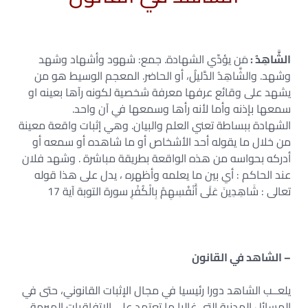
الشَّاهِدُ :
مَن يؤدِّي الشهادة. جمع: شهود وأشهاد وشهد
وشهد. والشَّاهِدُ الدَّليلُ، أو الحاضر. المعجم الوسيط هو من
يشهد على وقائع عرفها معرفة شخصية لكونه رآها بعينه او
سمعها بإذنه وأما لأنه رأها وسمعها في آن واحد.
الشهادة ببساطة تعني العلم والبيان. وهي إثبات واقعة معينة
من خلال ما يقوله أحد الأشخاص أو ما شاهده أو سمعه أو
أدركه بحواسه من هذه الواقعة بطريقة مباشرة . وشهد فلان
عند الحاكم : أي بين ما يعلمه وأظهره ، يدل على هذا قوله
تعالى : شَاهِدِينَ عَلَى أَنْفُسِهِمْ بِالْكُفْرِ سورة التوبة آية 17
– الشاهد في القانون
يلعــب الشاهد دورا رئيسيا في مجال الإثبات القانوني، حتى في
المسائل المدنية التي غالبا ما تعتمد على الاتفاقيات المبرمة