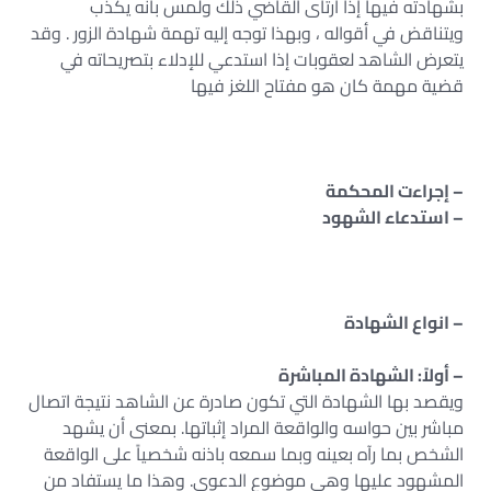
بشهادته فيها إذا ارتأى القاضي ذلك ولمس بأنه يكذب
ويتناقض في أقواله ، وبهذا توجه إليه تهمة شهادة الزور . وقد
يتعرض الشاهد لعقوبات إذا استدعي للإدلاء بتصريحاته في
قضية مهمة كان هو مفتاح اللغز فيها
– إجراءت المحكمة
– استدعاء الشهود
– انواع الشهادة
– أولاً: الشهادة المباشرة
ويقصد بها الشهادة التي تكون صادرة عن الشاهد نتيجة اتصال
مباشر بين حواسه والواقعة المراد إثباتها. بمعنى أن يشهد
الشخص بما رآه بعينه وبما سمعه باذنه شخصياً على الواقعة
المشهود عليها وهي موضوع الدعوى. وهذا ما يستفاد من