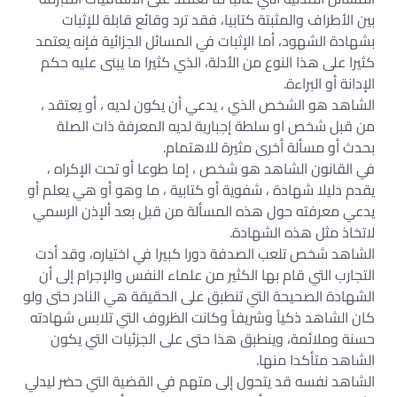
بين الأطراف والمثبتة كتابيا، فقد ترد وقائع قابلة للإثبات
بشهادة الشهود، أما الإثبات في المسائل الجزائية فإنه يعتمد
كثيرا على هذا النوع من الأدلة، الذي كثيرا ما يبنى عليه حكم
الإدانة أو البراءة.
الشاهد هو الشخص الذي ، يدعي أن يكون لديه ، أو يعتقد ،
من قبل شخص او سلطة إجبارية لديه المعرفة ذات الصلة
بحدث أو مسألة أخرى مثيرة للاهتمام.
في القانون الشاهد هو شخص ، إما طوعا أو تحت الإكراه ،
يقدم دليلا شهادة ، شفوية أو كتابية ، ما وهو أو هي يعلم أو
يدعي معرفته حول هذه المسألة من قبل بعد ألإذن الرسمي
لاتخاذ مثل هذه الشهادة.
الشاهد شخص تلعب الصدفة دورا كبيرا في اختياره، وقد أدت
التجارب التي قام بها الكثير من علماء النفس والإجرام إلى أن
الشهادة الصحيحة التي تنطبق على الحقيقة هي النادر حتى ولو
كان الشاهد ذكياً وشريفاً وكانت الظروف التي تلابس شهادته
حسنة وملائمة، وينطبق هذا حتى على الجزئيات التي يكون
الشاهد متأكدا منها.
الشاهد نفسه قد يتحول إلى متهم في القضية التي حضر ليدلي