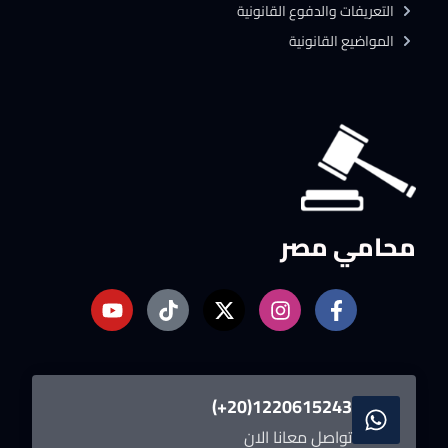
التعريفات والدفوع القانونية
المواضيع القانونية
محامي مصر
1220615243(20+)
تواصل معانا الان