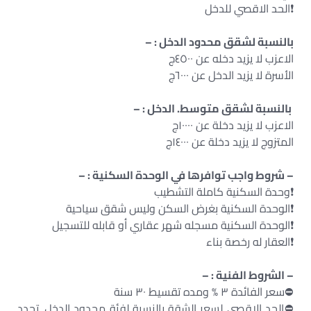
❗️الحد الاقصي للدخل
بالنسبة لشقق محدود الدخل : –
الاعزب لا يزيد دخله عن ٤٥٠٠ج
الأسرة لا يزيد الدخل عن ٦٠٠٠ج
بالنسبة لشقق متوسط. الدخل : –
الاعزب لا يزيد دخلة عن ١٠٠٠٠ج
المتزوج لا يزيد دخلة عن ١٤٠٠٠ج
– شروط واجب توافرها في الوحدة السكنية : –
❗️وحدة السكنية كاملة التشطيب
❗️الوحدة السكنية بغرض السكن وليس شقق سياحية
❗️الوحدة السكنية مسجله شهر عقاري أو قابله للتسجيل
❗️العقار له رخصة بناء
– الشروط الفنية : –
⛔️سعر الفائدة ٣ % ومده تقسيط ٣٠ سنة
⛔️الحد الاقصي لسعر الشقة بالنسبة لفئة محدود الدخل. تحدد