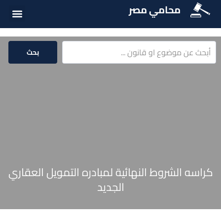
محامي مصر
أسئلة شائع
الخدمات الق
المكتبة الق
بحث
كراسه الشروط النهائية لمبادره التمويل العقاري
الجديد