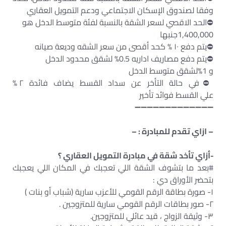
وفقا لصندوق الإسكان الاجتماعي ودعم التمويل العقاري
⛔️الحد الاقصي لسعر الشقة بالنسبة لفئة متوسط الدخل هو
1,400,000جنبها
⛔️يتم دفع ١٠ % كحد أقصى من سعر الشقه وديعة صيانه
⛔️يتم دفع مصاريف اداريه 0.5% لشقق محدود الدخل
و 1%لشقق متوسط الدخل
⛔️في حالة التأخر عن سداد القسط يضاف فائدة ٢ %
علي القسط فوائد تأخير
➖➖➖➖➖➖➖➖➖➖➖➖➖
– ازاي تقدم للمبادرة : –
-أزاي تأخد شقة في مبادرة التمويل العقاري ؟
#بعد ما بتشوف الشقة اللي تعجبك في المكان اللي يعجبك
بتحضر الأوراق دي :
١- صورة بطاقة الرقم القومي للأعزب سارية (شباب أو بنات )
٢- صور بطاقات الرقم القومي سارية للمتزوجين .
٣- وثيقة الزواج ، قيد عائلي للمتزوجين.