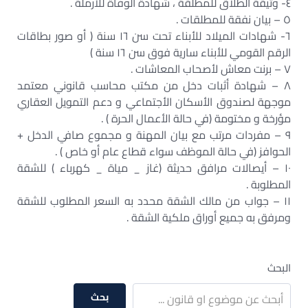
٤- وثيقة الطلاق للمطلقة ، شهادة الوفاة للأرملة .
٥ – بيان نفقة للمطلقات .
٦- شهادات الميلاد للأبناء تحت سن ١٦ سنة ( أو صور بطاقات
الرقم القومي للأبناء سارية فوق سن ١٦ سنة )
٧ – برنت معاش لأصحاب المعاشات .
٨ – شهادة أثبات دخل من مكتب محاسب قانوني معتمد
موجهة لصندوق الأسكان الأجتماعي و دعم التمويل العقاري
مؤرخة و مختومة (في حالة الأعمال الحرة ) .
٩ – مفردات مرتب مع بيان المهنة و مجموع صافي الدخل +
الحوافز (في حالة الموظف سواء قطاع عام أو خاص ) .
١٠ – أيصالات مرافق حديثة (غاز _ مياة _ كهرباء ) للشقة
المطلوبة .
١١ – جواب من مالك الشقة محدد به السعر المطلوب للشقة
ومرفق به جميع أوراق ملكية الشقة .
البحث
بحث