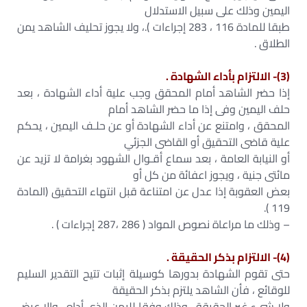
اليمين وذلك على سبيل الاستدلال
طبقا للمادة 116 ، 283 إجراءات ).، ولا يجوز تحليف الشاهد يمن
الطلاق .
(3)- الالتزام بأداء الشهادة .
إذا حضر الشاهد أمام المحقق وجب علية أداء الشهادة ، بعد
حلف اليمين وفى إذا ما حضر الشاهد أمام
المحقق ، وامتنع عن أداء الشهادة أو عن حلـف اليمين ، يحكم
علية قاضى التحقيق أو القاضى الجزئي
أو النيابة العامة ، بعد سماع أقـوال الشهود بغرامة لا تزيد عن
مائتى جنية ، ويجوز اعفائة من كل أو
بعض العقوبة إذا عدل عن امتناعة قبل انتهاء التحقيق (المادة
119 ).
– وذلك ما مراعاة نصوص المواد ( 286 ،287 إجراءات ) .
(4)- الالتزام بذكر الحقيقة .
حتى تقوم الشهادة بدورها كوسيلة إثبات تتيح التقدير السليم
للوقائع ، فأن الشاهد يلتزم بذكر الحقيقة
ولا شىء غير الحقيقة ، وذلك وفقا لليمن الذى أداه ، والا عرض