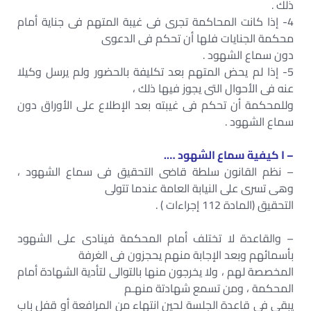
ذلك .
4- إذا كانت المحاكمة تجرى فى غيبة المتهم فى جناية أمام
محكمة الجنايات فلها أن تحكم فى الدعوى
دون سماع الشهود .
5- إذا لم يحض المتهم بعد تكليفة بالحضور ولم يرسل وكيلا
عنه فى الأحوال التى يجوز فيها ذلك ،
وللمحكمة أن تحكم فى غيبته بعد الإطلاع على الأوراق دون
سماع الشهود .
– ا كيفية سماع الشهود ….
– نظم القانون سلطة قاضى التحقيق فى سماع الشهود ،
وهى تسرى على النيابة العامة عندما تتولى
التحقيق (المادة 112 إجراءات ) .
– والقاعدة لا تختلف أمام المحكمة فينادى على الشهود
بأسمائهم وبعد الإجابة منهم يحجزون فى الغرفة
المخصصة لهم ، ولا يخرجون منها بالتوالى لتأدية الشهادة أمام
المحكمة ، ومن تسمع شهادتة منهـم
يبقى فى قاعدة الجلسة لحين انتهاء من المرافعة أو قفل باب