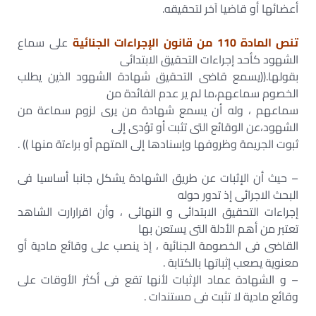
أعضائها أو قاضيا آخر لتحقيقه.
تنص المادة 110 من قانون الإجراءات الجنائية
على سماع
الشهود كأحد إجراءات التحقيق الابتدائى
بقولها.((يسمع قاضى التحقيق شهادة الشهود الذين يطلب
الخصوم سماعهم،ما لم ير عدم الفائدة من
سماعهم ، وله أن يسمع شهادة من يرى لزوم سماعة من
الشهود،عن الوقائع التى تثبت أو تؤدى إلى
ثبوت الجريمة وظروفها وإسنادها إلى المتهم أو براءتة منها )) .
– حيث أن الإثبات عن طريق الشهادة يشكل جانبا أساسيا فى
البحث الاجرائى إذ تدور حوله
إجراءات التحقيق الابتدائى و النهائى ، وأن اقرارارت الشاهد
تعتبر من أهم الأدلة التى يستعن بها
القاضى فى الخصومة الجنائية ، إذ ينصب على وقائع مادية أو
معنوية يصعب إثباتها بالكتابة .
– و الشهادة عماد الإثبات لأنها تقع فى أكثر الأوقات على
وقائع مادية لا تثبت فى مستندات .