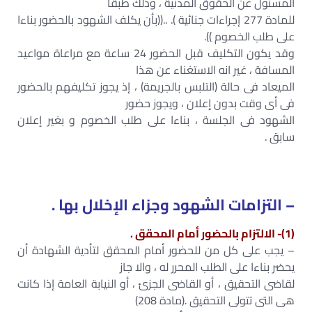
المسئول عن الحقوق المدنية ، وذلك طبقا
للمادة 277 إجراءات جنائية ). ..((بأن يكلف الشهود بالحضور بناءا
على طلب الخصوم )).
وقد يكون التكليف قبل الحضور 24 ساعة مع مراعاة مواعيد
المسافة ، غير انه الاستغناء عن هذا
الميعاد فى حالة (التلبس بالجريمة) ، إذ يجوز تكليفهم بالحضور
فى أى وقت بدون إعلان ، ويجوز حضور
الشهود فى الجلسة ، بناءا على طلب الخصوم و بغير إعلان
سابق .
– التزامات الشهود وجزاء الإخلال بها .
(1)- الالتزام بالحضور أمام المحقق .
– يجب على كل من للحضور أمام المحقق لتأدية الشهادة أن
يحضر بناءا على الطلب المحرر له ، والا جاز
لقاضى التحقيق ، أو القاضى الجزئ ، أو النيابة العامة إذا كانت
هى التى تتولى التحقيق .(مادة 208)