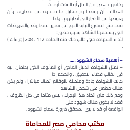
يكلفهم بعض من المال أو الوقت أوجبت
العدالة ، أن يوف لهم مقابل ما تحملوه من مصاريف وأن
يعوضوا عن الأضرار التى أصابتهم ، ولذا
فقد منح المشرع النيابة الحق فى تقدير المصاريف والتعويضات
التى يستحقها الشاهد بسبب حضوره
لأداء الشهادة متى طلب ذلك منه (المادة 112 ، 208 إجراءات )
.
– أهمية سماع الشهود …..
– تمثل الشهادة الدليل العادى أو المألوف الذى يطمئن إليه
فى الغالب قضاء التحقيق ، والحكم إذا
كانت الشهادة جادة ومتصلة بالوقائع اتصالا مباشرا ، ولم يكن
هناك مطعن على شخص الشاهد
ومع ذلك فان اتخاذ هذا الإجراء ، ليس متاحا فى كل الظروف ،
فقد لا يكون هناك شهود على
الواقعة أو قد لا يرى المحقق ضرورة سماع الشهود .
مكتب محامى مصر للمحاماة