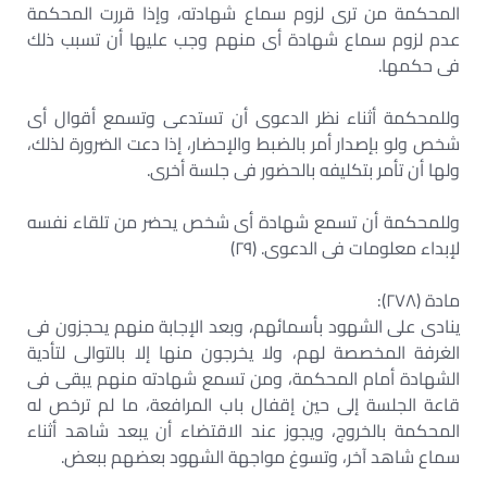
المحكمة من ترى لزوم سماع شهادته، وإذا قررت المحكمة
عدم لزوم سماع شهادة أى منهم وجب عليها أن تسبب ذلك
فى حكمها.
وللمحكمة أثناء نظر الدعوى أن تستدعى وتسمع أقوال أى
شخص ولو بإصدار أمر بالضبط والإحضار، إذا دعت الضرورة لذلك،
ولها أن تأمر بتكليفه بالحضور فى جلسة أخرى.
وللمحكمة أن تسمع شهادة أى شخص يحضر من تلقاء نفسه
لإبداء معلومات فى الدعوى. (٢٩)
مادة (٢٧٨):
ينادى على الشهود بأسمائهم، وبعد الإجابة منهم يحجزون فى
الغرفة المخصصة لهم، ولا يخرجون منها إلا بالتوالى لتأدية
الشهادة أمام المحكمة، ومن تسمع شهادته منهم يبقى فى
قاعة الجلسة إلى حين إقفال باب المرافعة، ما لم ترخص له
المحكمة بالخروج، ويجوز عند الاقتضاء أن يبعد شاهد أثناء
سماع شاهد آخر، وتسوغ مواجهة الشهود بعضهم ببعض.