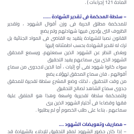
المادة 121 إجراءات ) .
– سلطة المحكمة فى تقدير الشهادة ……
للمحكمة مطلق الحرية فى وزن أقوال الشهود ، وتقدير
الظروف التى يؤدون فيها شهادتهم ولم يضع
القانون نصبا للشهادة يتقيد به القاضى فى المواد الجنائية بل
ترك له تقدير الشهادة بحسب اطمئنانه إليها
وبغض النظر عن الشهود الذين سمعتهم، ويسمع المحقق
الشهود الذى يرى سماعهم يفيد التحقيق
سواء كانوا شهود نفى أو إثبات ، أما الذين لاجدوى من سماع
أقوالهم ، فان سماع المحقق لهؤلاء يضع
من وقت التحقيق ، لذلك وضع المشرع سلطة تقديرة للمحقق
جدوى سماع الشاهد لصالح التحقيق
وللمحكمة سلطة تقديرية واسعة وهذا هو المتفق علية
فقها وقضاءا فى أختيار الشهود الذين يرى
سماعهم ، بناءا على طلب الخصوم أو لم يطلبوا .
– مصاريف وتعويضات الشهود ….
– إذا كان حضور الشهود لمقر التحقيق للإدلاء بالشهادة قد