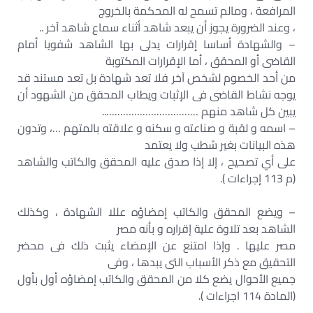
المرافعة ، ومالم تسمح له المحكمة بالخروج
، وعند الضرورة يجوز أن يبعد شاهد أثناء سماع شاهد آخر ..
– والشهادة أساسا إقرارات يدلى بها الشاهد شفويا أمام
القاضى أو المحقق ، أما الإقرارات المكتوبة
من أحد الخصوم لشخص آخر فلا تعد شهادة بل تعد مستند قد
يوجه نشاط القاضى فى الإثبات ويطاب المحقق من الشهود أن
يبين كل شاهد منهم ……………………………..
– اسمه و لقبة و صناعته و سكنه و علاقته بالمتهم …، وتدون
هذه البيانات بغير شطب ولا يعتمد
على أي تصحيح ، إلا إذا صدق عليه المحقق والكاتب والشاهد
(م 113 إجراءات ).
– ويضع المحقق والكاتب إمضاؤه عللا الشهادة ، وكذلك
الشاهد بعد تلاوة علية إقراره و بأنه مصر
مصر عليها . وإذا امتنع عن الإمضاء يثبت ذلك فى محضر
التحقيق مع ذكر الأسباب التى يبدها ، وفى
جميع الأحوال يضع كلا من المحقق والكاتب إمضاؤه أول بأول
(المادة 114 اجراءات ).