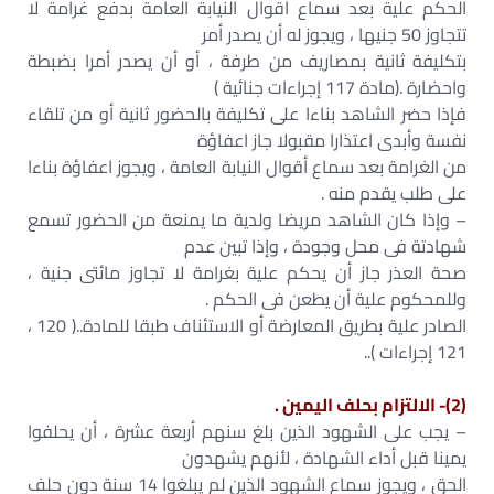
الحكم علية بعد سماع أقوال النيابة العامة بدفع غرامة لا
تتجاوز 50 جنيها ، ويجوز له أن يصدر أمر
بتكليفة ثانية بمصاريف من طرفة ، أو أن يصدر أمرا بضبطة
واحضارة .(مادة 117 إجراءات جنائية )
فإذا حضر الشاهد بناءا على تكليفة بالحضور ثانية أو من تلقاء
نفسة وأبدى اعتذارا مقبولا جاز اعفاؤة
من الغرامة بعد سماع أقوال النيابة العامة ، ويجوز اعفاؤة بناءا
على طلب يقدم منه .
– وإذا كان الشاهد مريضا ولدية ما يمنعة من الحضور تسمع
شهادتة فى محل وجودة ، وإذا تبين عدم
صحة العذر جاز أن يحكم علية بغرامة لا تجاوز مائتى جنية ،
وللمحكوم علية أن يطعن فى الحكم .
الصادر علية بطريق المعارضة أو الاستئناف طبقا للمادة..( 120 ،
121 إجراءات )..
(2)- الالتزام بحلف اليمين .
– يجب على الشهود الذين بلغ سنهم أربعة عشرة ، أن يحلفوا
يمينا قبل أداء الشهادة ، لأنهم يشهدون
الحق ، ويجوز سماع الشهود الذين لم يبلغوا 14 سنة دون حلف