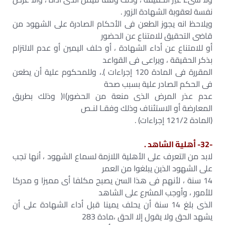
نفسة لعقوبة الشهادة الزور .
ويلاحظ انه يجوز الطعن فى الأحكام الصادرة على الشهود من
قاضى التحقيق للامتناع عن الحضور
أو للامتناع عن أداء الشهادة ، أو حلف اليمين أو عدم الالتزام
بذكر الحقيقة ، ويراعى فى القواعد
المقررة فى المادة 120 إجراءات ).، وللمحكوم علية أن يطعن
فى الحكم الصادر علية بسبب صحة
عدم عذر المرض الذى منعة من الحضور)١( وذلك بطريق
المعارضة أو الاستئناف وذلك وفقـا لنـص
(المادة 121/2 إجراءات) .
-32- أهلية الشاهد .
لابد من التعرف على الأهلية اللازمة لسماع الشهود ، أنها تجب
على الشهود الذين يبلغوا من العمر
14 سنة ، لأنهم فى هذا السن يصبح مكلفا أى مميزا و مدركا
للأمور ، وأوجب المشرع على الشاهد
الذى بلغ 14 سنة أن يحلف يمينا قبل أداء الشهادة على أن
يشهد الحق ولا يقول إلا الحق ،مادة 283