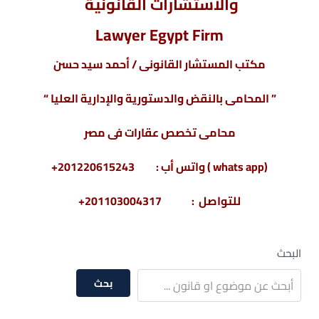
والاستشارات القانونية
Lawyer Egypt Firm
مكتب المستشار القانونى / أحمد سيد حسن
” المحامى بالنقض والدستورية والإدارية العليا “
محامى تخصص عقارات فى مصر
(whats app ) واتس أب : 201220615243+
للتواصل : 201103004317+
البحث
بحث