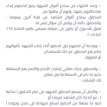
– وعند الانتهاء من سماع أقوال الشهود يجوز للخصوم إبداء
ملاحظاتهم عليها.، ولهم أن يطلبوا من
المحقق سماع أقوال الشاهد عن نقط أخرى يبينوها ،
وللمحقق دائما أن يرفض أى سؤال ليس له
تعلق بالدعوى أو يكون فى صيغته مساس بالغير (المادة 115
اجراءات ) .
– ويلاحظ أن للمتهم حق الحضور أثناء إدلاء الشهود بأقوالهم
مالم يقرر المحقق غير ذلك للاستعجال
أو الضرورة .
– وللمحقق إدراك معاني إشارات الأبكم والأصم بغير الاستعانة
بخبير ما دام فى الاستطاعة تبين معنى
تلك الإشارات .
– والأصل أن يسمع المحقق الشهود فى مقر التحقيق ( مكتبة
) ، غير أنه إذا كان الشاهد مريضـا أو
لديه ما يمنعة من الحضور تسمع شهادته فى محل وجوده (