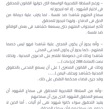
– ورغم السلطة التقديرية الواسعة التى خولها القانون للمحقق
فى اختيار الشهود ، إلا انه لايجوز له
سماع المتهم شاهدا ضد نفسة ، لما يترتب علية حرمانة من
الحق فى الدفاع ، ولهذا لايجوز للمحقق
تأخير استجواب المتهم حتى يسمعة كشاهد فى بعض الوقائع
ضد نفسة .
– وأنه يجوز أن يكون المجنى علية شاهدا فهو ليس خصما
للمتهم ، كما يجوز أن يكون المدعى المدنى
شاهدا وذلك لان خصومتة تقتصر على الدعوى المدنية ، ولذلك
نصت (المادة 288 إجراءات )…،
وذلك فى القانون المصرى ( على أن يسمع المدعى بالحقوق
المدنية كشاهد ويحلف اليمن )……،
وقد جرى قضاء محكمة النقض على ذلك .
-وأنه من السلطة التقديرية للمحقق فى سماع الشهود أن
يسمع المحقق الشهود الذى يرى أن سماعهم
يفيد التحقيق سواء كانوا شهود نفى أم أثبات ، أما الذين لا
جدوى من سماعهم فأن سماع المحقق