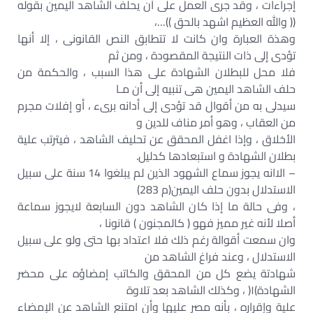
إجراءات ، وقد جرى العمل على أن يحلف الشاهد اليمين بقوله
(( والله العظيم اشهد بالحق ))…،
وهذة العبارة وان كانت لا تتطابق النص القانونى ، إلا أنها
تؤدى إلى ذات النتيجة المقصودة ، ومن ثم
فلا محل للبطلان الشهادة على هذا السبب ، والحكمة من
حلف الشاهد اليمين هى تنبيه إلى أن مـا
سيدلى به من أقوال قد تؤدى إلى أدانه برىء ، أو إفلات مجرم
من العقاب ، وهو أمر مناف للدين و
الأخلاق ، وإذا اغفل المحقق عن تحليف الشاهد ، فيترتب علية
بطلان الشهادة و استبعادها كدليل.
– الاانه يجوز سماع الشهود الذين لم يبلغوا 14 سنة على سبيل
الاستدلال بدون حلف اليمين(م 283)
، وفى حالة ما إذا كان الشاهد دون السابعة لايجوز سماعة
أصلا لأنه غير مميز فهو ( كالمجنون ) قانونا ،
وان سمعت أقوالة رغم ذلك فلا اعتداد بها حتى ولو على سبيل
الاستدلال ، وعند فراغ الشاهد من
شهادتة يضع كل من المحقق والكاتب إمضاؤه على محضر
الشهادة)١( ، وكذلك الشاهد بعد تلاوة
علية وإقراره ، بأنه مصر عليها وأن امتنع الشاهد عن الإمضاء