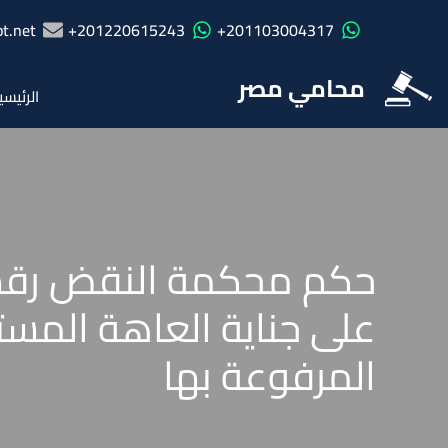
t.net
201220615243+
201103004317+
محامي مصر
الرئيسي
على جناية العاهة المستد
المرفوعة بها