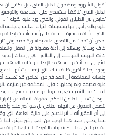
أقوال الشهود ومضمون الدليل الفني ، بل يكفي أن يك
الدليل الفني تناقضاً يستعصى على الملاءمة والتوفيق 
تعارض بين الدليلين القولي والفني ورد عليه بقوله ” 
عليه والتي أدلى بها بتحقيقات النيابة العامة وبجلسة 
بالضرب بأداة ماسورة حديدية على رأسه وأحدث إصابته وه
يمكن أن تحدث من التعدي عليه بماسورة حديد وفي تاريخ
كاف وسائغ ويستند إلى أدلة مقبولة فى العقل والمنط
كانت التهمة الموجهة إلى الطاعن هي إحداث إصابة ب
الشرعي قد أثبت وجود هذه الإصابة وتخلف العاهة عنها
وجود إصابة أخرى خلاف تلك التي رُفعت بشأنها الدعوى
جلسات المحاكمة أن المدافع عن الطاعن قد تمسك أما
عليه قديمة ولم يحدثها ؛ فإن المحكمة غير ملزمة بالرد
المحكمة ؛ لأنه يقتضي تحقيقاً موضوعياً تنحسر عنه وظيف
، وكان تعييب الطاعن للحكم بمقولة التفاته عن إقرار ا
يتضمن العدول عن اتهام الطاعن بل هو أصر عليه وأكد
إلى أن المقرر أنه لا أثر للصلح على جناية العاهة التي
مما يضحى معه هذا الوجه من النعي غير مؤثر . لما 
عقيدتها على ما جاء بتحريات الشرطة باعتبارها قرينة مع
الموضوع على ما يبين من محضر جلسة المحاكمة الدفع ب