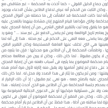
ون جماع الدليل القولي – كما أخذت به المحكمة – غير متناقض مع
، وكان الثابت من الحكم أنه عرض لدفاع الطاعن بشأن الادعاء بوجود
… بأنه لما كانت المحكمة قد اطمأنت إلى ما حصلته من أقوال المجني
المحاكمة والتي مؤداها قيام المتهم إبان مشادة بينهما بالتعدي عليه
و ما يتفق وما ثبت بالتقرير الطبي الشرعي من أن إصابة المجني عليه
 يعاصر تاريخ الواقعة ومن ثم يضحى الدفع على غير سند … ” وهو رد
ق بما يضحى معه النعي على الحكم فى غير محله . هذا إلى أنه لما
عينها هي التي تخلف عنها العاهة المستديمة وكان التقرير الطبي
 ، واطمأنت المحكمة إلى أن الطاعن هو محدثها ؛ فإن ما يثيره من
 لا يكون مقبولاً . لما كان ذلك ، وكان لا يبين من مطالعة محاضر
م محكمة الموضوع بما يثيره فى أسباب طعنه من أن إصابة المجني
 على دفاع لم يُطرح أمامها ولا يقبل منه إثارته لأول مرة أمام هذه
تها ؛ ومن ثم يكون ما يُثار فى هذا الصدد ولا محل له . لما كان ذلك
لمجني عليه بالصلح معه ، هو نعي غير مقبول ؛ إذ أن ذلك الإقرار لا
ه بمحضر جلسة المحاكمة من أن الطاعن هو الذي أحدث إصابته ، هذا
 وقعت ولا على مسئولية مرتكبها أو على الدعوى الجنائية المرفوعة بها
كان ذلك ، وكان من المقرر أن لمحكمة الموضوع أن تعول فى تكوين
ززة لما ساقته من أدلة ، هذا فضلاً عن أن الطاعن لم يثر أمام محكمة
عدم جدية التحريات ؛ فإن نعيه على الحكم فى هذا الشأن يكون غير