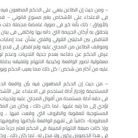
– ومن حيث إن الطاعن ينعي على الحكم المطعون فيه أن
فى الاعتداء على الأشخاص بغير مسوغ قانوني – قد ش
بالأوراق ؛ ذلك بأنه حُرر فى صورة غامضة مجملة خلت 
يتحقق به أركان الجريمة التي دانه بها واكتفى فى بيان
التناقض بين الدليلين القولي والفني بشأن عدد إصاب
عرض الحكم عن دفاعه بعدم جدية التحريات وعدم توا
معقولية تصور الواقعة وكيدية الاتهام وتلفيقه بدلا
عليه من أكثر من شخص ؛ كل ذلك مما يعيب الحكم ويو
– من حيث إن الحكم المطعون فيه بيَّن واقعة الدعو
المستديمة وإحراز أداة تستخدم فى الاعتداء على الأشخ
فى حقه أدلة مستمدة من أقوال المجني عليه وتحريات ا
تؤدي إلى ما رتبه عليها . لما كان ذلك ، وكان من المق
المستوجبة للعقوبة والظروف التي وقعت فيها ، 
المطروحة- كافياً فى تفهم الواقعة بأركانها وظروفه
وإذ كانت صيغة الاتهام المبينة فى الحكم تعتبر جزءاً م
فى هذا الخصوص يكون ولا محل له . لما كان ذلك ، وكا