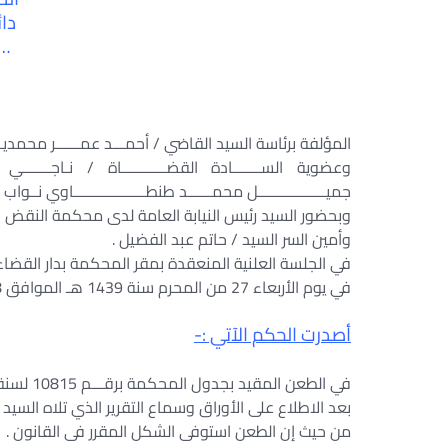
دائ
…
المؤلفة برئاسة السيد القاضي / أحمـــد عمــــــر محمديـ
وعضوية الســـــــادة القضـــــــــــاة / نـاجـــــــي عــــــ
جميـــــــــــــــــل محمــــــد طنطــــــــــــــــــاوي نــ
وبحضور السيد رئيس النيابة العامة لدى محكمة النقض ا
وأمين السر السيد / حاتم عبد الفضيل .
في الجلسة العلنية المنعقدة بمقر المحكمة بدار القضاء ا
في يوم الأربعاء 27 من المحرم سنة 1439 هـ الموافق 18 من أكتوبر سنة 2017 م .
أصدرت الحكم الآتي :-
في الطعن المقيد بجدول المحكمة برقـــم 10815 لسنة 79 القضائية .
بعد الاطلاع على الأوراق وسماع التقرير الذي تلاه السيد ا
من حيث إن الطعن استوفى الشكل المقرر فى القانون .