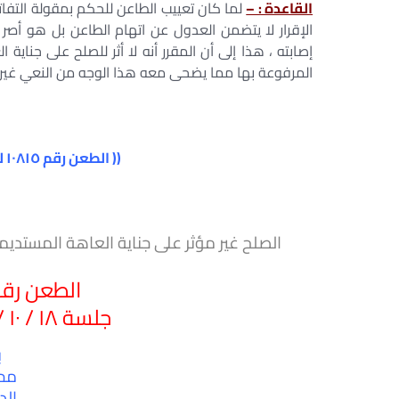
القاعدة : –
لما كان تعييب الطاعن للحكم بمقولة التفاته
الإقرار لا يتضمن العدول عن اتهام الطاعن بل هو أ
إصابته ، هذا إلى أن المقرر أنه لا أثر للصلح على جناي
المرفوعة بها مما يضحى معه هذا الوجه من النعي غير 
(( الطعن رقم ۱۰۸۱٥ لسنة ۷۹ ق – جلسة ۱۸ / ۱۰ / ۲۰۱۷ ))
الصلح غير مؤثر على جناية العاهة المستديمة
الطعن رقم ۱۰۸۱٥ لسنة 
جلسة ۱۸ / ۱۰ / ۲۰۱۷ – دائرة الاثنين (ج)
ب
محك
الدا