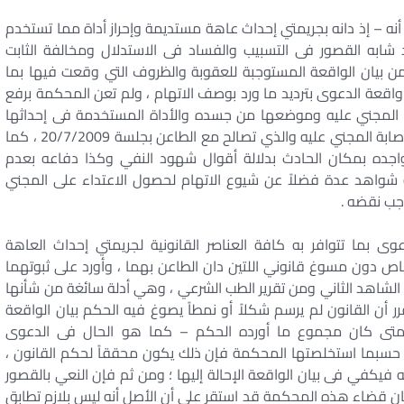
ه – إذ دانه بجريمتي إحداث عاهة مستديمة وإحراز أداة مما تستخدم
ابه القصور فى التسبيب والفساد فى الاستدلال ومخالفة الثابت
من بيان الواقعة المستوجبة للعقوبة والظروف التي وقعت فيها بما
 واقعة الدعوى بترديد ما ورد بوصف الاتهام ، ولم تعن المحكمة برفع
ات المجني عليه وموضعها من جسده والأداة المستخدمة فى إحداثها
وموقف الطاعن من المجني عليه ولم تفطن إلى قِدم إصابة المجني عليه والذي تصالح مع الطاعن بجلسة 20/7/2009 ، كما
جده بمكان الحادث بدلالة أقوال شهود النفي وكذا دفاعه بعدم
لة شواهد عدة فضلاً عن شيوع الاتهام لحصول الاعتداء على المجني
جب نقضه .
ى بما تتوافر به كافة العناصر القانونية لجريمتي إحداث العاهة
اص دون مسوغ قانوني اللتين دان الطاعن بهما ، وأورد على ثبوتهما
لشاهد الثاني ومن تقرير الطب الشرعي ، وهي أدلة سائغة من شأنها
رر أن القانون لم يرسم شكلاً أو نمطاً يصوغ فيه الحكم بيان الواقعة
ومتى كان مجموع ما أورده الحكم – كما هو الحال فى الدعوى
ا حسبما استخلصتها المحكمة فإن ذلك يكون محققاً لحكم القانون ،
نه فيكفي فى بيان الواقعة الإحالة إليها ؛ ومن ثم فإن النعي بالقصور
ن قضاء هذه المحكمة قد استقر على أن الأصل أنه ليس بلازم تطابق