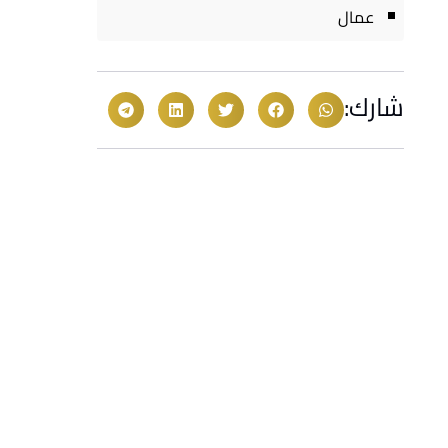
عمال
شارك: