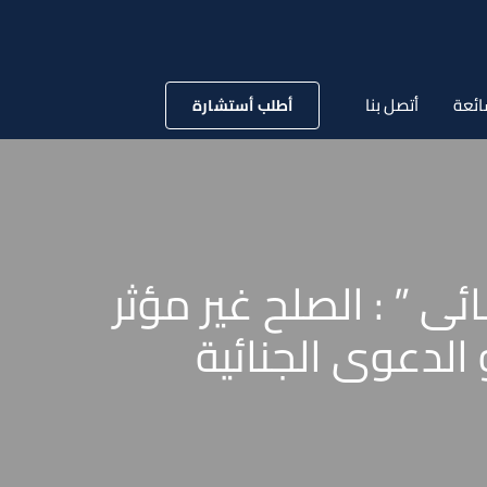
ائعة
أتصل بنا
أطلب أستشارة
۱ لسنة ۷۹ قضائية ” جنائى ” : الصلح غير مؤثر
الدعوى الجنائية