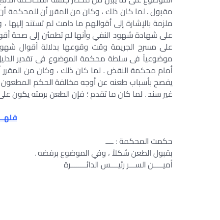
مقبول . لما كان ذلك ، وكان من المقرر أن للمحكمة أ
ملزمة بالإشارة إلى أقوالهم ما دامت لم تستند إليها ، وأ
على شهادة شهود النفي وأنها لم تطمئن إلى صحة أقواله
على مسرح الجريمة وقت وقوعها بدلالة أقوال شهود ا
موضوعياً فى سلطة محكمة الموضوع فى تقدير الدليل 
أمام محكمة النقض . لما كان ذلك ، وكان من المقرر أ
يفصح بأسباب طعنه عن أوجه مخالفة الحكم المطعون فيه
غير سند . لما كان ما تقدم ؛ فإن الطعن برمته يكون على
فلهـــ
حكمت المحكمة : ــــ
بقبول الطعن شكلاً ، وفي الموضوع برفضه .
أميـــــن الســـر رئيــــس الدائــــــــرة