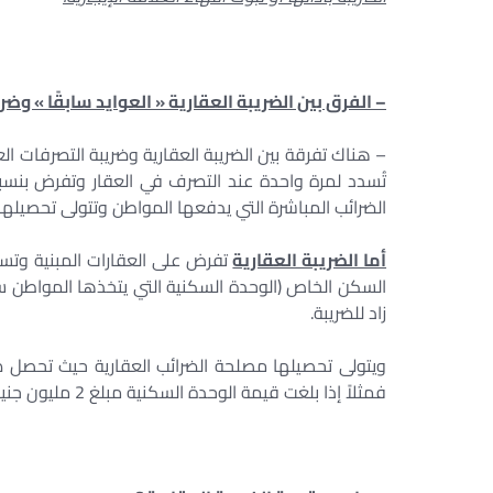
– الفرق بين الضريبة العقارية « العوايد سابقًا » وضر
– هناك تفرقة بين الضريبة العقارية وضريبة التصرفات ا
الضرائب المباشرة التي يدفعها المواطن وتتولى تحصيلها
أما الضريبة العقارية
زاد للضريبة.
فمثلاً إذا بلغت قيمة الوحدة السكنية مبلغ 2 مليون جنيه فإن الضريبة العقارية المستحقة عنها تُقدر بـ 120 جنيها فقط سنويًا.