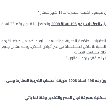
قارات رقم 196 لسنة 2008
والمعدل بالقانون رقم 23 لسنة
يكون سعر الضريبة ١٠% من القيمة الإيجارية السنوية للعقارات الخاضعة للضريبة، وذلك بعد استبعاد ٣٠% من هذه القيمة
بة للأماكن المستعملة فى أغراض السكن، و٣٢% بالنسبة للأماكن المستعملة فى غير أغراض السكن، وذلك مقابل جميع
ذلك مصاريف الصيانة.
ن المرفقين بهذا القانون
“
.
** وقد حددت المادة رقم 9 من الائحة التنفيذية للقانون رقم 196 لسنة 2008 طريقة أحتساب الضريبة العقارىة وهى : –
كنية بمعرفة لجان الحصر والتقدير، وفقا لما يأتي: –