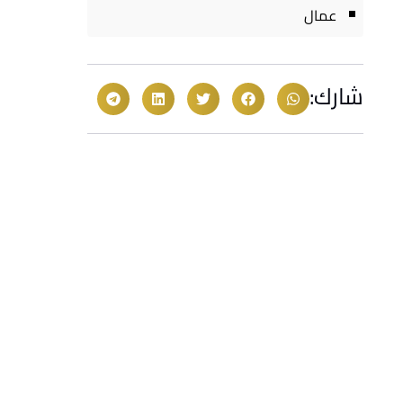
عمال
شارك: