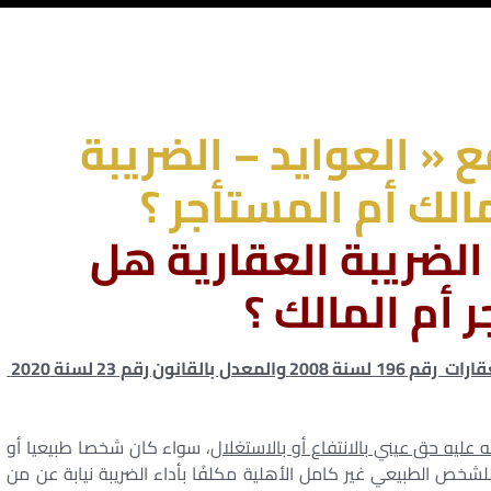
« العوايد – الضريبة
مالك أم المستأجر ؟
الضريبة العقارية هل
 أم المالك ؟
– حددت نص المادة رقم 2 من قانون الضريبة على العقارات رقم 196 لسنة 2008 والمعدل بالقانون رقم 23 لسنة 2020
 عليه حق عيني بالانتفاع أو بالاستغلال
، سواء كان شخصا طبيعيا أو
للشخص الطبيعي غير كامل الأهلية مكلفًا بأداء الضريبة نيابة عن من