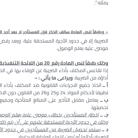
يمثله “.
– وطبقآ لنص المادة سالف الذكر فإن المستأجر لا يعد أحد ال
الضريبة إلا في حدود الأجرة المستحقة علية، وبعد رفض
موصى عليه بعلم الوصول.
وذلك طبقآ لنص المادة رقم 20 من اللائحة التنفيذية للقانون رقم 196 لسنة 2008 والتى نصت على : –
إذا تقاعس المكلف بأداء الضريبة عن الوفاء بها في الم
أداؤه من الضريبة،
ويراعى ما يأتي : –
أ ــ
اتخاذ جميع الاجراءات القانونية ضد المكلف بأداء 
تطبيقا لأحكام المواد 24 و25 و26 من القانون دون الاخلال بالعقوبات المقررة في الباب السادس منه.
ب ــ
يعامل مقابل التأخير على المبالغ المتأخرة وجميع 
تحصيلها.
جـ ــ
اخطار المستأجرين بخطاب موصى عليه بعلم الوصول
وذلك في حدود الأجرة المستحقة عليهم على أن يتم ذلك 
د ــ
يستمر تحصيل الضريبة من المستأجرين في حدود الأج
الضريبة بأدائها أو ثبوت انتهاء العلاقة الإيجارية.