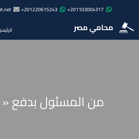
t.net
201220615243+
201103004317+
محامي مصر
الرئيسي
من المسئول بدفع « الع