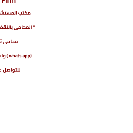
 Firm
مكتب المستشار
” المحامى بالنقض 
محامى ت
(whats app ) واتس أب : 201220615243+
للتواصل : 04317