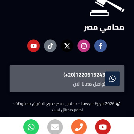
محامي مصر
1220615243(20+)
تواصل معانا الان
2026
Lawyer Egypt - محامى مصر.
جميع الحقوق محفوظة -
تطوير ديجيتال نست.