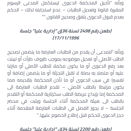
وبأنه “تأجيل المحكمة الدعوى ليستكمل المدعى الرسوم
المقررة قانونا وتعديل الطلبات – عدم استجابته لذلك – الحكم
بعدم قبول الدعوى يتفق وصحيح القانون “”
(طعن رقم 2498 لسنة 36ق “إدارية عليا” جلسة
17/11/1996)
وبأنه “للمدعى أن يقدم من الطلبات العارضة ما يتضمن تصحيح
الطلب الأصلي أو تعديل موضوعه بموجب ظروف طرأت أو تبينت
بعد رفع الدعوى أو ما يكون مكملا للطلب الأصلي أو مترتبا
عليه أو متصلا به بصلة لا تقبل التجزئة أو ما يتضمن إضافة أو
تفسيرا في سبب الدعوى أو ما تأذن المحكمة بتقديمه مما
يكون مرتبطا بالطلب الأصلي – تقدم الطلبات العارضة الى
المحكمة إما بإيداع عريضة الطلب سكرتارية المحكمة أو التقدم
بالطلب الى هيئة المحكمة أثناء الجلسة ويثبت في محضر
الجلسة – لا يجوز الفصل في الطلبات العارضة المقدمة أثناء
حجز الدعوى للحكم قبل إطلاع الخصوم عليها .”
(طعن رقم 2200 لسنة 34ق “إدارية عليا” جلسة