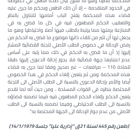
المحكمة بنظره وهو ما سبق بيان صحة الطعن في خصوصه
في الحدود المتقدمة – إلا أن ذلك الطعن وبحكم ما جرى عليه
قضاء هذه المحكمة يفتح الباب أمامها للتناول بالنظر
والتعقيب الحكم المطعون فيه في كل ما قضي به في
المنازعة برمتها مما يرتبط بالطلب فيها أصلا واحتياطيا وهو ما
يجعل لها أن تثير من تلقاء ذاتها موضوع ما قضى به الحكم من
رفض الإحالة في خصوص الطلب الأصلي للجنة القضائية المشار
إليها إذ أن ما قضى به الحكم في ذلك مما رتبه على أساس
عدم اعتبارها جهة قضائية فلا يجوز إحالة الدعوى إليها طبقا
للمادة 110 – مرافعات – غير صحيح وفقا لما جرى به قضاء
هذه المحكمة ومن ثم يتعين إلغاء الحكم في هذا الخصوص
أيضا والأمر بإحالة الدعوى بالنسبة الى الطلب الأصلي الى اللجنة
المختصة بنظره في القوات المسلحة ، ومن حيث أنه لما تقدم
يتعين الحكم بإلغاء الحكم المطعون فيه فيما تضمنه قضاؤه
بالنسبة الى الطلب الاحتياطي وفيما تضمنه بالنسبة الى الطلب
الأصلي من عدم جواز الإحالة الى الجهة المختصة به”
(طعن رقم 445 لسنة 21ق “إدارية عليا” جلسة 14/1/1979)