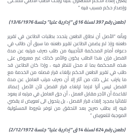
يتعين إلغاء الحكم المطعون عليه وبحث الطلب الأصلي للمدعى
وإصدار حكم مسبب فيه ”
(طعن رقم 397 لسنة 16ق “إدارية عليا” جلسة 13/6/1976)
وبأنه “الأصل أن نطاق الطعن يتحدد بطلبات الطاعن في تقرير
طعنه وإذ لم يضمن الطاعن تقرير طعنه ما سبق أن طالب في
دعواه أمام المحكمة التأديبية من طلب صرف مرتبه عن مدة
الفصل فإن هذا الطلب يكون والأمر كذلك غير معروض على
هذه المحكمة بما لا محل للنظر فيه ، وإذا كان الطاعن قد
طلب في تقرير الطعن الحكم بإلغاء قرار فصله من الخدمة مع
ما يترتب على ذلك من آثار إلا أن صرف مرتب العامل عن مدة
الفصل ليس أثرا لازما لإلغاء قرار الفصل لأن الأصل إعمالا
لقاعدة أن الأجر مقابل العمل ، أن حق العامل في مرتبه لا يعود
تلقائيا بمجرد إلغاء قرار الفصل ، بل يتحول الى تعويض لا يقضي
فيه إلا بطلب صريح بعد التحقق من توفر شروط المسئولية
الموجبة للتعويض ”
(طعن رقم 624 لسنة 14ق “إدارية عليا” جلسة 2/12/1972)