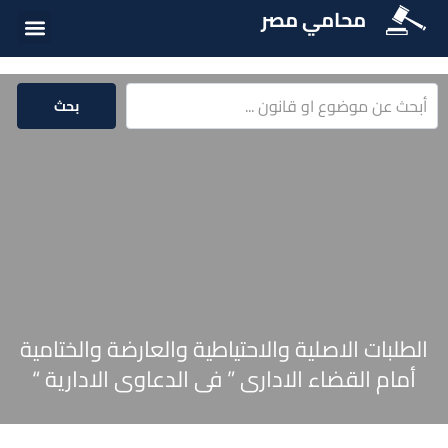
محامي مصر
أسئلة شائع
الخدمات الق
المكتبة الق
بحث
الطلبات الاصلية والاحتياطية والعارضة والختامية
أمام القضاء الادارى ” فى الدعاوى الادارية “