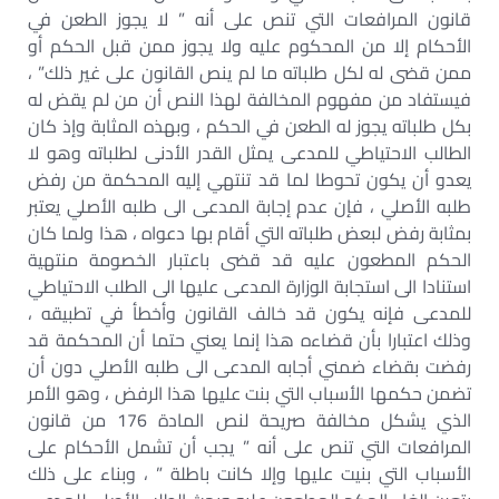
قانون المرافعات التي تنص على أنه ” لا يجوز الطعن في
الأحكام إلا من المحكوم عليه ولا يجوز ممن قبل الحكم أو
ممن قضى له لكل طلباته ما لم ينص القانون على غير ذلك” ،
فيستفاد من مفهوم المخالفة لهذا النص أن من لم يقض له
بكل طلباته يجوز له الطعن في الحكم ، وبهذه المثابة وإذ كان
الطالب الاحتياطي للمدعى يمثل القدر الأدنى لطلباته وهو لا
يعدو أن يكون تحوطا لما قد تنتهي إليه المحكمة من رفض
طلبه الأصلي ، فإن عدم إجابة المدعى الى طلبه الأصلي يعتبر
بمثابة رفض لبعض طلباته التي أقام بها دعواه ، هذا ولما كان
الحكم المطعون عليه قد قضى باعتبار الخصومة منتهية
استنادا الى استجابة الوزارة المدعى عليها الى الطلب الاحتياطي
للمدعى فإنه يكون قد خالف القانون وأخطأ في تطبيقه ،
وذلك اعتبارا بأن قضاءه هذا إنما يعني حتما أن المحكمة قد
رفضت بقضاء ضمني أجابه المدعى الى طلبه الأصلي دون أن
تضمن حكمها الأسباب التي بنت عليها هذا الرفض ، وهو الأمر
الذي يشكل مخالفة صريحة لنص المادة 176 من قانون
المرافعات التي تنص على أنه ” يجب أن تشمل الأحكام على
الأسباب التي بنيت عليها وإلا كانت باطلة ” ، وبناء على ذلك