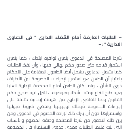
– الطلبات العارضة أمام القضاء الادارى ” فى الدعاوى
الادارية ” : –
شرط المصلحة في الدعوى يتعين توافره ابتداء ، كما يتعين
استمرار قيامه حتى صدور حكم نهائي فيها ، وأن لفظ الطلبات
كما يشمل الدعاوى يشمل أيضا الطعون المقامة على الأحكام
باعتبار أن الطعن هو استمرار لإجراءات الخصومة بين الأطراف
ذوي الشأن ، ولما كان الطعن أمام المحكمة الإدارية العليا
يعيد طرح النزاع برمته ، شكلا وموضوعا ، لتنزل فيه صحيح حكم
القانون وبما للقاضي الإداري من هيمنة إيجابية كاملة على
إجراءات الخصومة فيملك توجيهها وتقضي شروط قبولها
واستمرارها دون أن يترك ذلك لإرادة الخصوم في الدعوى ومن
بين ذلك التحقق من شرط المصلحة وصفة الخصوم والأسباب
التي بنت عليها الطلبات ومدى جدوى الاستمرار في الخصومة