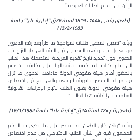
الإذن في تقديم الطلبات العارضة .”
(طعنى رقمى 1444 ، 1619 لسنة 26ق “إدارية عليا” جلسة
13/2/1983)
وبأنه “تعديل المدعى طلباته لمواجهة ما طرأ بعد رفع الدعوى
من تعديل في وضعه الوظيفي في الفئة التي دار النزاع في
الدعوى حول تحديد تاريخ تقديم العريضة المتضمنة هذا الطلب
الى قلم كتاب المحكمة واشتمالها على تكليف الخصوم
بالحضور أمام هيئة مفوضي الدولة مادامت الدعوى ما تزال
في مرحلة التحضير والتهيئة للرافعة والتي تقع في اختصاص
هيئة مفوضي الدولة بقبول الطلب لاتباع الإجراءات القانونية
السلمية في إضافة هذا الطلب ”
(طعن رقم 724 لسنة 24ق “إدارية عليا” جلسة 16/1/1982)
وبأنه “ولئن كان الطعن قد اقتصر على ما قضى به الحكم
المطعون فيه في شأن الطلب الاحتياطي من عدم اختصاص