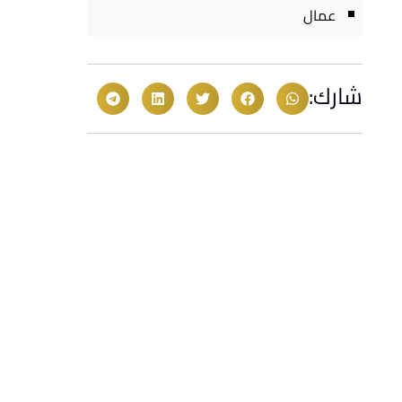
عمال
شارك: