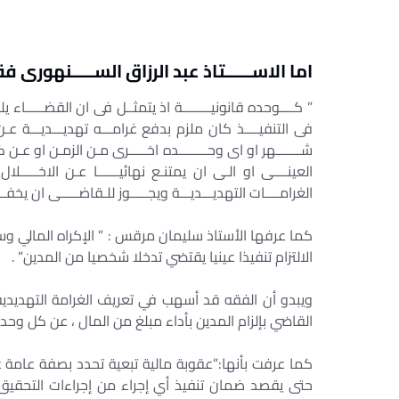
اما الاســــــتاذ عبد الرزاق الســـــنهورى فق
” كــــوحده قانونيــــــــة اذ يتمثــل فى ان القضـــــاء يل
فى التنفيــــذ كان ملزم بدفع غرامـــه تهديـــديـــة عـن
شـــــــهر او اى وحــــــــده اخـــــرى مـن الزمـن او عـن ك
العينــــى او الـى ان يمتنـع نهائيــــــا عـن الاخـــــل
الغرامــــات التهديـــديـــة ويجـــــوز للـقاضـــــى ان يخ
كما عرفها الأستاذ سليمان مرقس : ” الإكراه المالي وسي
الالتزام تنفيذا عينيا يقتضي تدخلا شخصيا من المدين” .
ويبدو أن الفقه قد أسهب في تعريف الغرامة التهديدية، 
القاضي بإلزام المدين بأداء مبلغ من المال ، عن كل وحدة
كما عرفت بأنها:”عقوبة مالية تبعية تحدد بصفة عامة
حتى يقصد ضمان تنفيذ أي إجراء من إجراءات التحقيق.”