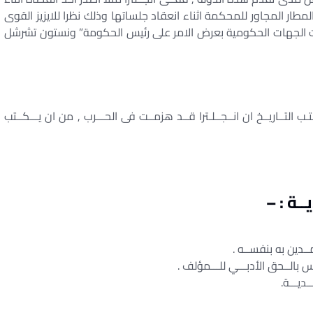
لمطار المجاور للمحكمة اثناء انعقاد جلساتها وذلك نظرا للايزيز القوى
امت الجهات الحكومية بعرض الامر على رئيس الحكومة” ونستون تشرشل
ـتـب التــاريــخ ان انــجــلـترا قــد هزمــت فى الحـــرب , من ان يـــكــتب
يــة : –