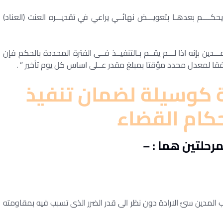
يحكــــم بعدهـا بتعويـــض نهائــي يراعي في تقديـــره العنت (العناد)
ـــدين بإنه اذا لـــم يقــم بـالتنفيــذ فــى الفترة المحددة بالحكم فإن
ا لمعدل محدد مؤقتا بمبلغ مقدر عــلى اساس كل يوم تأخير ” .
ة كوسيلة لضمان تنفيذ
كام القضاء
مرحلتين هما : –
ب المدين سئ الارادة دون نظر الى قدر الضرر الذى تسبب فيه بمقاومته