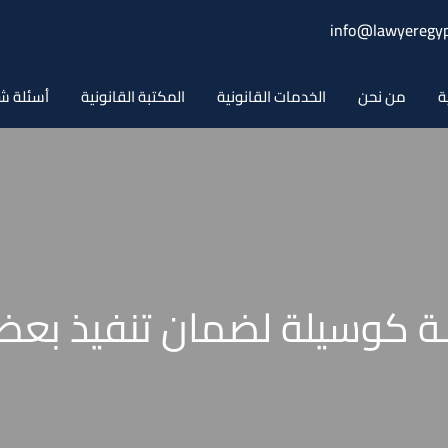
info@lawyeregyp
ة
من نحن
الخدمات القانونية
المكتبة القانونية
أسئلة ش
يـة كوسيلة لضمان تنفيذ بع