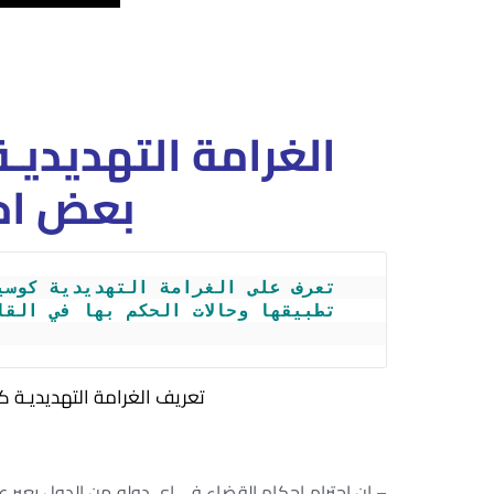
الغرامة التهديديـ
بعض اح
تعريف الغرامة التهديديـة 
– ان احترام احكام القضاء فى اى دوله من الدول يعبر عن