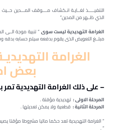
التنفيـــــذ لغــايـة انـكشاف مــــوقف المـــدين حــيث 
الذي ظــهر من المدين”
الغرامة التهديدية ليست سوى
” تنبية موجة الــى الم
مبلــغ التعويض الذى يقوم بدفعه سيتم حسابه بدقه وفق
الغرامة التهديديـ
بعض اح
– على ذلك الغرامة التهديدية تمر ب
المرحلة الاولى :
تهديدية مؤقتة .
المرحلة الثانية :
قطعية ولا يمكن تعديلها .
” الغرامة التهديدية تعد حكما ماليا مشروطا مؤقتا يصي
” .