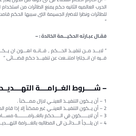
الحرب العالميه الثانيه حكم يمنع الطائرات من استخدام ا
للطائرات ونظرا للاضرار الجسيمة التى سببها الحكم ق
”
فقـال عبـارته الحكيـــمة الخالدة : –
” لابـــد مــن تنفيــذ الحـــكم , فــانــه اهـــون ان يــكـ
فــيه ان انــجلترا امتنــعت عن تنفيـــذ حكم قضـــائى ”
– شـــــروط الغــرامــــة التهــــديــد
1 – أن يــكون التنفيــذ العينــي لازال ممـــكناً .
2 – أن يــكون التنفيــذ العينــي غير ممكناً إلا إذا قام المــدين به بنفســه .
3 – أن لايــــــكون في الـــــحكم بالغــرامـــــــــة مســـاس بالــحق الأدبـــي للـــمؤلف .
4 – ان يلـــجأ الـــدائــن الى المطالبه بالغـــرامة التهـــديــــديـــة.