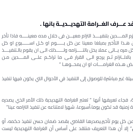
د عـــرف الغــرامة التهديــديــة بانها .
زم المــــدين بتنفيــــذ التزام معيـــن فى خلال مده معينـــــه فاذا تأخر
 هـذا التأخير بمبلغا معينا عن كل يــــــوم او كـل اســــــبوع او كل
ل مره يــاتى عملا يخل بالتـــــزامه ولــــــذلك الـى ان يقوم بالـتنفيــــذ
ال بالالــتزام ثـم يرجع الـى القرار فـى ما تراكـم علــى المــــدين مـن
فــض هـذه الغرامــــات او ان يمحــوهـا ”
لة غير مباشرة للوصول إلى التنفيذ في الأحوال التي يكون فيها تنفيذ
فجاء تعريفها أنها ” تعتبر الغرامة التهديدية ذلك الأمر الذي يصدره
 زمنية قد تكون يوما،أسبوعا، شهرا لامتناعه عن تنفيذ التزامه عينا”
 عن كل يوم تأخير،يصدرها القاضي بقصد ضمان حسن تنفيذ حكمه، أو
 إلا أن هذا التعريف منتقد على أساس أن الغرامة التهديدية ليست