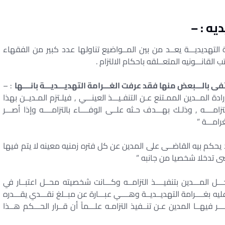
يه : –
مة التهديديـــة يعــد من بين المــواضيع تناولها عدد كبير من الفقهاء
انـــونيه المتعــلقه باحكام الالتزام .
فى بالـــبعض منها فقد عرفت الغـــرامة التهديـــديـــة بانــــها
: –
المــدين الممـتنع عـن التنفـيـــذ العينـــي , فيلـتزم المـديــن بهذا
زامــــه , وذلـك بهـــدف حـثه علــى الوفــــاء بالتزامــــه وإذا أصـــر
رامـــة ”
ود يحكم بيه القاضــى على المدين عن كل فتره زمنيه معينه لا يتم فيها
تضى تدخلا شخصيا من جانبه ”
ـــل المـــدين بتنفيــــذ التزامــه وكـــانت شخصيته محــل اعتبــار في
يه بغــــرامة التهديــديــة وهــــي عبـــارة عن مبــلغ نقـــدي يقـــدره
ر فيهــا المدين عـن تنــفيذ التزامـه علـــماً أن قــرار الحـــكم هــذا