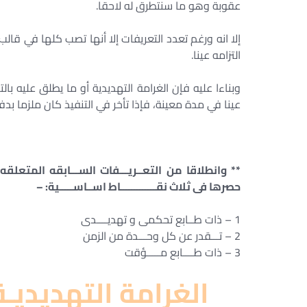
عقوبة وهو ما سنتطرق له لاحقا.
إلا انه ورغم تعدد التعريفات إلا أنها تصب كلها في ق
التزامه عينا.
وبناءا عليه فإن الغرامة التهديدية أو ما يطلق عليه بال
عينا في مدة معينة، فإذا تأخر في التنفيذ كان ملزما بدف
** وانطلاقا من التعــريـــفات الســـابقه المتعل
حصرها فى ثلاث نقـــــــــــــاط اســاســـــية: –
1 – ذات طــابع تحكمى و تهديــــدى
2 – تـــقدر عن كل وحـــدة من الزمن
3 – ذات طــــابع مـــــؤقت
الغرامة التهديديـ