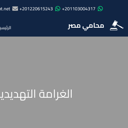
t.net
201220615243+
201103004317+
محامي مصر
الرئيسي
الغرامة التهديد