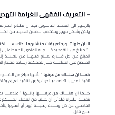
– التعريف الفقهى للغرامة التهديد
بالرجـوع الى الفقـــه القانـــونى نجد ان نظــام الغــرا
ولكن بشـكل موجز ومقتضب نــضمن العديــد من الكـــتب الق
الا ان جلها تـــورد تعريفات متشابهه لــذلك ســــــنكت
” مبلـغ من النقود يحكـــــم به القاضي للضغط علـى إرادة 
المبلغ عـن كل فــــترة يمـتنع فيـهـــا عـن تنفـيـــذ إلـت
المــدين على امتناعـــه جـــاز للمحكمة زيـــادة مقـدار الغ
كمـــا ان هنـــاك من عرفها
” بأنــها مبلغ من النقــــ
تنفيذ المدين لالتزامه عينا حيث يكون التنفيذ العينى يق
كـــما ان هنــــاك من عرفـــــها بانـــها
” عندمــــا يخ
تنفيـــذ الالتـزام فلدائن أن يطـلب من القضاء الحـــــكم عل
القاضــي عن كل وحـــدة زمنيــــة (يوم أو أسبوع) يتأخــــ
غـــير قابل