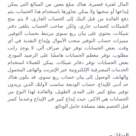
المال لفترة قصيرة، هناك مبلغ معين من المبالغ التي يمكن
إيداعها أو سحبها ولا يمكن تجاوزها باستخدام هذا الحساب، يتم
دفع الفائدة من قبل البنك إلى الحساب الجاري، لا يتم منح
الشيكات كحساب جاري، ولكن صاحب الحساب يتلقى دفتر
شيكات، يحتوي على بيان ربع سنوي مرتبط بحساب التوفير.
مميزات حساب التوفير سحب الأموال وإيداع النقدية في أي
وقت. بعض الحسابات توفر جهاز صراف آلي. لا يوجد راتب
مطلوب. توفر معظم الحسابات هامشًا على الرصيد المودع.
بعض الحسابات توفر دفاتر شيكات. يمكن للعملاء استخدام
الخدمات المصرفية الإلكترونية عبر الإنترنت والهاتف المحمول
والهاتف. الوصول إلى بيان حساب ربع سنوي. قد يكون هناك
حد أدنى للإيداع. حساب الوديعة مناسب لأولئك الذين يريدون
توفير مبلغ كبير على المدى الطويل، والفائدة لهذا النوع من
الحسابات هي الاكبر، حيث إيداع كبير في الإيداع وعندما كسر
قبل الخصم يفقد مصلحة حامل الودائع .
المزايا : –