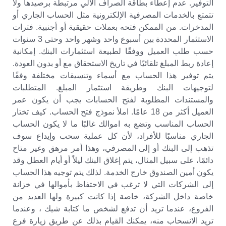
التوفير. عدم إعطاء بطاقة الصراف الآلي مرتبطة برصيدها ولا
تتمتع بالخدمات المصرفية الإلكترونية مثل الحساب الجاري أو
المدخرات. من الممكن فتحه بعملات حقيقية أو أجنبية. فترات
الاستثمار المحددة بين أسبوع واحد وشهر واحد وحتى 3 سنوات
حسب طلب العميل ووفقًا لطبيعة استثمارات البنك. إمكانية
إعادة ربط المبلغ تلقائيًا في تاريخ الاستحقاق مع أو بدون العودة.
يتم توفير هذا الحساب مع أسماء وتنسيقات مختلفة وفقًا
لتوجيهات البنك وطريقة استثمار المبلغ. المتطلبات
والمستندات المطلوبة لفتح الحسابات يجب أن يكون عمر
العميل أكثر من 18 عامًا. املأ نموذج فتح الحساب. كيف تختار
الحساب المناسب وتضع به اموالك غالبًا ما لا يكون الحساب
الجاري مناسبًا للأفراد، لأن كل عملية سحب وإيداع سوف
تذهب إلى البنك أو إلى المصرفي، وهذا أمر مرهق وغير متاح
دائمًا، على سبيل المثال، يتم إغلاق البنك ليلاً أو أيام العطل وقد
يكون أمين الصندوق خارج الخدمة. لذلك يتم توجيه هذا الحساب
إلى الشركات التي لا ترغب في الاحتفاظ بأموالها في خزانة
خاصة داخل الشركة، خاصة إذا كانت كبيرة ولها العديد من
الفروع، عندما تريد أن تدفع لشخص ما كتابة شيك ، وعندما
تريد الانسحاب منه، يمكنك القيام بذلك عن طريق زيارة فرع