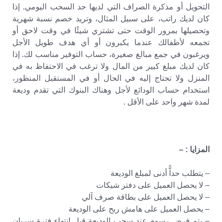
التحويل أو مذكرة الصراف التي لديها حد السحب اليومي. إذا
كان لديك راتب، على سبيل المثال، وتريد خصم نسبة شهرية
وتحصيلها بمرور الوقت حتى تشتري شيئًا في وقت لاحق أو
تجمعه لأطفالك عندما يكبرون أو أي هدف طويل الأجل
ويرغبون في جمع مبالغ صغيرة، حساب التوفير مناسب لك. إذا
كان لديك مبلغ كبير من المال ولا ترغب في الاحتفاظ به في
المنزل ولا تحتاج إليه في الحال أو في المستقبل المنظور،
استخدام حساب الودائع لأجل وهناك البنوك التي تقدم وديعة
لمدة شهر واحد على الأقل .
المزايا : –
– يتطلب حداًّ أدنى لمبلغ الوديعة
– لا يحصل العميل على دفتر شيكات
– لا يحصل العميل على بطاقة صرف آلي
– يحصل العميل على هامش ربح على الوديعة
– يتم فرض رسومٍ عند سحب الوديعة قبل انتهاء فترة سريان