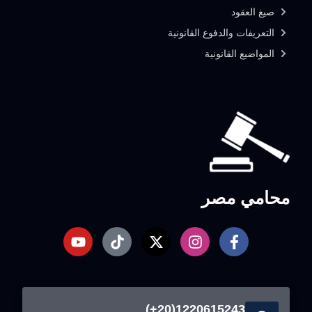
صيغ العقود
التعريفات والدفوع القانونية
المواضيع القانونية
محامي مصر
1220615243(20+)