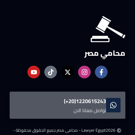
محامي مصر
1220615243(20+)
تواصل معانا الان
2026
Lawyer Egypt - محامى مصر.
جميع الحقوق محفوظة -