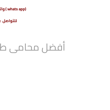
(whats app ) واتس أب : 201220615243+
للتواصل : 04317
أفضل محامى طلاق 