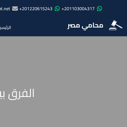
t.net
201220615243+
201103004317+
محامي مصر
الرئيسي
الفرق ب