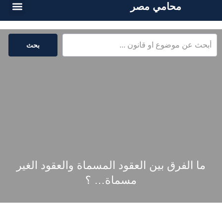
محامي مصر
الخدمات القا
المكتبة القا
بحث
ما الفرق بين العقود المسماة والعقود الغير
مسماة… ؟