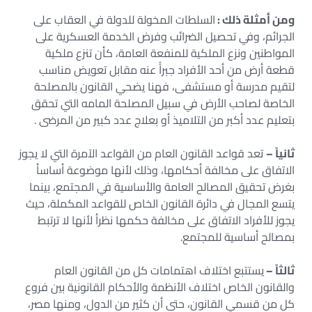
ومن أمثلة ذلك :
السلطات المخولة للدولة في العقاب على
الجرائم، وفي تحصيل الضرائب وفرض الخدمة العسكرية على
المواطنين ونزع الملكية للمنفعة العامة، كأن تنزع ملكية
قطعة أرض من أحد الأفراد جبراًً عنه مقابل تعويض مناسب
لتقيم مدرسة أو مستشفى، فهنا يضحي القانون بالمصلحة
الخاصة لصاحب الأرض في سبيل المصلحة المامه التي تحقق
بتعليم عدد أكبر من التلاميذ أو بعلاج عدد كبير من المرضى .
ثانياً –
تعد قواعد القانون العام من القواعد الآمرة التي لا يجوز
الاتفاق على مخالفة أحكامها، وذلك لأنها موضوعة أساسأ
بغرض تحقيق المصالح العامة والأساسية في المجتمع، بينما
يتسع المجال في دائرة القانون الخاص للقواعد المكملة، حيث
يجوز للأفراد الاتفاق على مخالفة حكمها نظرأ لأنها لا ترتبط
بمصالح أساسية للمجتمع.
ثالثاً –
يستتبع اختلاف اهتمامات كل من القانون العام
والقانون الخاص اختلاف الأنظمة والأحكام القانونية بين فروع
كل من قسمي القانون، حتى أن كثير من الدول، ومنها مصر،