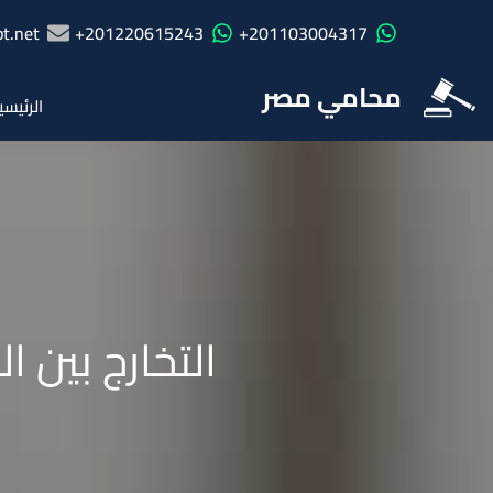
t.net
201220615243+
201103004317+
محامي مصر
الرئيسي
التخارج بين 