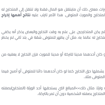
يراث. معنى ذلك أن ماينتقل هو المال فقط ولا تنتقل إلى المتخارج له
متخارج والمورث المتوفى. هذا الأمر تترتب عليه
نتائج أهمها إخراج
م يكن المتخارجين على علم به وقت التخارج.والبعض يذكر أنه يكفي
خارج له عالما به، مثل أن يظهر للمتوفى شقة في بلد ثاني لم يخطر
ان أحدهما مدينا للتركة أو مدينا للمورث فإن التخارج لا يعفيه من
شملها حق التخارج كما لو كان أحدهما دائنا للمتوفى أو أصبح فيما
لمتوفى مثلا..
ا. مثال ذلك>>المبالغ التي يستحقها أحد الورثة (المتخارج)بصفته
لمتخارج بصفته الشخصية دون أن تمر بالتركة..