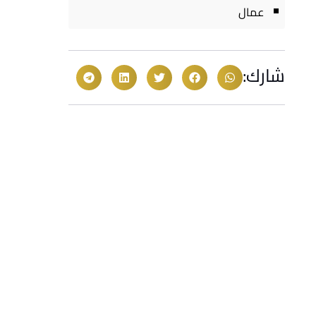
عمال
شارك: