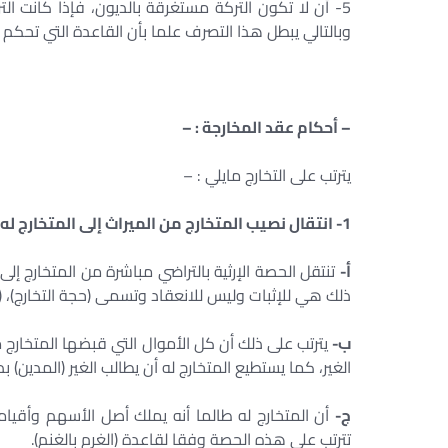
5- أن لا تكون التركة مستغرقة بالديون، فإذا كانت
وبالتالي يبطل هذا التصرف علما بأن القاعدة التي تحكم ه
– أحكام عقد المخارجة : –
يترتب على التخارج مايلي : –
1- انتقال نصيب المتخارج من الميراث إلى المتخارج له ويترتب على ذلك مايلي : –
أ-
تنتقل الحصة الإرثية بالتراضي مباشرة من المتخارج إلى
ذلك هي للإثبات وليس للانعقاد وتسمى (حجة التخارج)، (
ب-
يترتب على ذلك أن كل الأموال التي قبضها المتخارج م
الغير، كما يستطيع المتخارج له أن يطالب الغير (المدين)
ج-
أن المتخارج له طالما أنه يملك أصل الأسهم وأقيامها
تترتب على هذه الحصة وفقا لقاعدة (الغرم بالغنم).