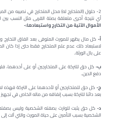
2- حلول (المتخارج له) محل المتخارج في نصيبه من الم
أي نتيجة أخرى متعلقة بصلة القربى مثل النسب بين ال
الأموال الآتية من التخارج واستبعادها:-
أ-
كل مال يظهر للمورث المتوفى بعد اتفاق التخارج ول
لاستبعاد ذلك عدم علم المتخارج فقط حتى إذا كان المت
على بال الورثة..
ب-
كل حق للتركة على المتخارجين أو على أحدهما، فلو ك
دفع الدين..
ج-
كل حق للمتخارجين أو لأحدهما على التركة فهذه لا ي
بعد دائنا للتركة بسبب إنفاقه من ماله الخاص في تجهيز ا
د-
كل حق يثبت للوارث بصفته الشخصية وليس بصفته وارث
الشخصية بسبب التأمين على حياة المورث والتي آلت إلى ا