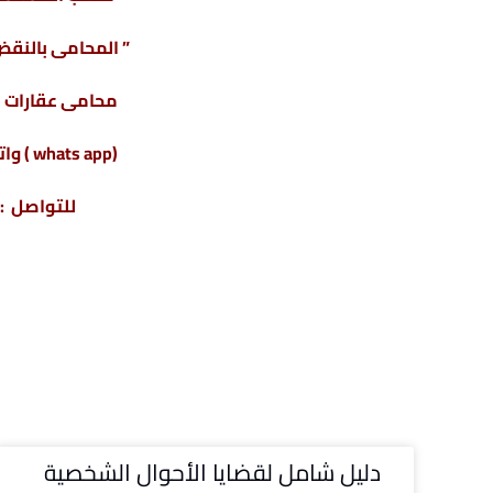
” المحامى بالنقض 
محامى عقارات فى
(whats app ) واتس أب : 201220615243+
للتواصل : 04317
دليل شامل لقضايا الأحوال الشخصية