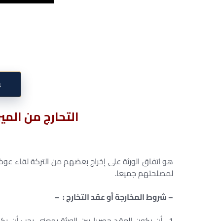
↓
التحارج من المي
هو اتفاق الورثة على إخراج بعضهم من التركة لقاء عوض 
لمصلحتهم جميعا.
– شروط المخارجة أو عقد التخارج : –
1- أن يكون العقد حصريا بين الورثة بمعنى يجب أن يكو