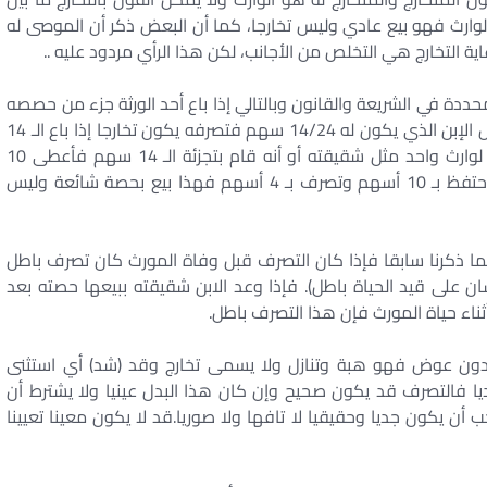
لوارث فهو بيع عادي وليس تخارجا، كما أن البعض ذكر أن الموصى له
ة التخارج هي التخلص من الأجانب، لكن هذا الرأي مردود عليه ..
حددة في الشريعة والقانون وبالتالي إذا باع أحد الورثة جزء من حصصه
لأحد الورثة فهذا ليس تخارجا وإنما بيع لحصة شائعة مثل الإبن الذي يكون له 14/24 سهم فتصرفه يكون تخارجا إذا باع الـ 14
سهم بأكملها ولا يهم بعد ذلك إذا كانت الـ 14 سهم لوارث واحد مثل شقيقته أو أنه قام بتجزئة الـ 14 سهم فأعطى 10
أسهم لشقيقته و4 أسهم لأمه مقابل عوض. أما إذا أحتفظ بـ 10 أسهم وتصرف بـ 4 أسهم فهذا بيع بحصة شائعة وليس
لما ذكرنا سابقا فإذا كان التصرف قبل وفاة المورث كان تصرف باطل
ن على قيد الحياة باطل). فإذا وعد الابن شقيقته ببيعها حصته بعد
ثناء حياة المورث فإن هذا التصرف باطل.
 بدون عوض فهو هبة وتنازل ولا يسمى تخارج وقد (شد) أي استثنى
ديا فالتصرف قد يكون صحيح وإن كان هذا البدل عينيا ولا يشترط أن
ن يكون جديا وحقيقيا لا تافها ولا صوريا.قد لا يكون معينا تعيينا