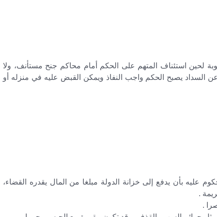
وبة لحين استئناف المتهم على الحكم أمام محاكم جنح مستأنف، ولا
 عن السداد يصبح الحكم واجب النفاذ ويمكن القبض عليه في منزله أو
حكوم عليه بأن يدفع إلى خزانة الدولة مبلغا من المال يقدره القضاء،
يمة .
را .
 مثل جرائم السب والقذف، وقد تكون مقررة مع الحبس وجوبيا.