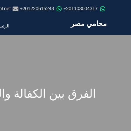
t.net
201220615243+
201103004317+
محامي مصر
الرئي
الفرق بين الكفالة وا