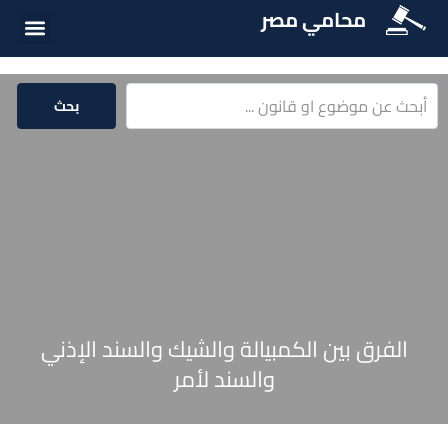
محامي مصر
أسئلة شائع
الخدمات الق
المكتبة الق
بحث
الفرق بين الكمبيالة والشيك والسند الإذني
والسند لأمر