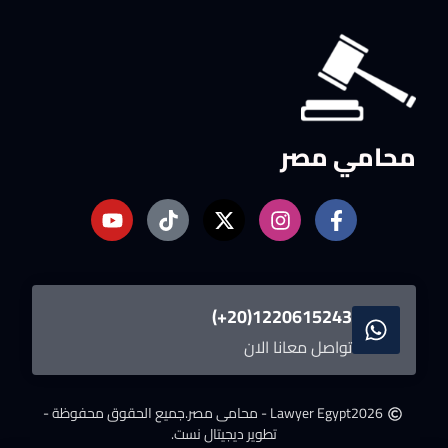
محامي مصر
1220615243(20+)
تواصل معانا الان
2026
Lawyer Egypt - محامى مصر.
جميع الحقوق محفوظة -
تطوير ديجيتال نست.