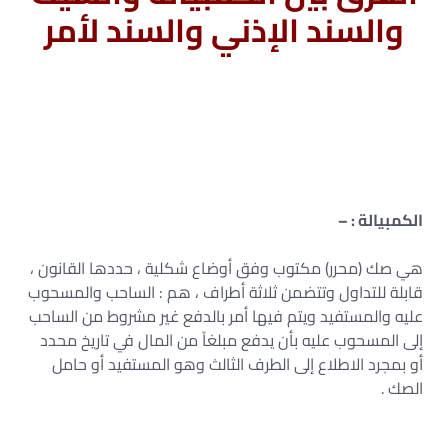
والسند الإذني والسند لأمر
الفرق بين السفتجة والشيك والسند لأمر -الفرق بين الشيك
والكمبيالة pdf -الفرق بين سند السحب والشيك -الفرق بين
السفتجة والشيك في القانون الجزائري-بحث حول السند لأمر
والشيك -الفرق بين الشيك و السند لأمر -أطراف السند لأمر –
الفرق بين الكمبيالة والسند الإذني
الكمبيالة : –
هي صك (محرر) مكتوب وفق أوضاع شكلية ، حددها القانون ،
قابلة للتداول وتتضمن ثلاثة أطراف ، هم : الساحب والمسحوب
عليه والمستفيد ويتم فيها أمر بالدفع غير مشروط من الساحب
إلى المسحوب عليه بأن يدفع مبلغاً من المال في تاريخ محدد
أو بمجرد الاطلاع إلى الطرف الثالث وهو المستفيد أو حامل
الصك .