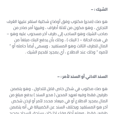
الشيك : –
هو صك (محرر) مكتوب وفق أوضاع شكلية استقر عليها العُرف
التجاري ، وهو مكون من ثلاثة أطراف ، وفيها أمر صادر من
صاحب الشيك وهو الساحب إلى طرف آخر مسحوب عليه وهو –
في هذه الحالة – ( البنك ) ، وذلك بأن يدفع البنك مبلغاً من
المال للطرف الثالث وهو المستفيد ، ويسمى أيضاً حامله أو ”
لأمره ” وذلك عند الاطلاع ، أي بمجرد تقديم الشيك .
السند الاذني أو السند لأمر : –
هو صك مكتوب في شكل خاص قابل للتداول ، وهو يتضمن
طرفين فقط وفيه تعهد المدين ( محرر السند ) بدفع مبلغ من
المال بمجرد الاطلاع أو في ميعاد محدد لأمر أو لإذن شخص
آخر هو المستفيد ويختلف السند عن الكمبيالة في أنه يتضمن
طرفين فقط ، ويعتبر أداة وفاء إذا كان يستحق السداد بمجرد