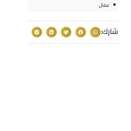
عمال
شارك: