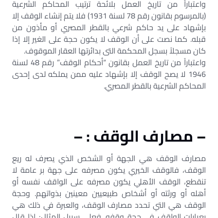
واعتباراً من تاريخ العمل بلائحة ترتيب المحاكم الشرعية
(بالمرسوم بقانون رقم 78 لسنة 1931) فلا يتم إنشاء الوقف إلا
بإشهاد على يد حاكم شرعي بالقطر المصري أو مأذون من
قبله. كما نصت على أن الوقف لا يكون حجة على الغير إلا إذا
كان مسجلاً بسجل المحكمة التى بدائرتها العقار الموقوف.
واعتباراً من تاريخ العمل بقانون “أحكام الوقف” رقم 48 لسنة
1946 لا يصح الوقف إلا بإشهاد عليه ممن يملكه لدى إحدى
المحاكم الشرعية بالقطر المصري.
– مصارف الوقف : –
مصارف الوقف هي الجهة أو الشخص الذي يصرف له ريع
الوقف، فالوقف الخيري يكون مصرفه على جهة بر عامة لا
تنقطع، الوقف الأهلي يكون مصرفه على الواقف نفسه أو
أهله أو ورثته أو أشخاص طبيعيين معينين بذواتهم. وحجة
الوقف هي التي تحدد مصارف الوقف، والعبرة في ذلك هي
بعبارات الواقف في حجة وقفه. فعلى سبيل المثال: إذا قال