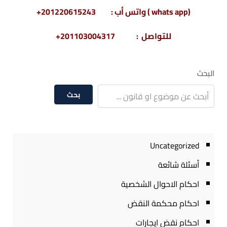
(whats app ) واتس أب : 201220615243+
للتواصل : 201103004317+
البحث
بحث
Uncategorized
أسئلة شائعة
احكام الاحوال الشخصية
احكام محكمة النقض
احكام نقض ايجارات