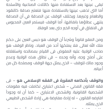
تبقى عينها بعد الاستفادة منها كالآلات الصناعية والأسلحة
أما التي تذهب عينها بالاستفادة منها فتعتبر صدقة كالنقود
والطعام وغيرها. ويختلف الوقف عن الصدقة في أن الصدقة
ينتهي عطاؤها بانفاقها، أما الوقف فيستمر العين المحبوس
في الانفاق في أوجه الخير حتى بعد الوفاة.
ومن المقرر قانوناً وشرعاً أن الوقف هو حبس العين على حكم
ملك الله تعالى فلا يملكها أحد من العباد، وناظر الوقف هو
صاحب الولاية عليه المفوض فى القيام بمصالحه واستغلاله
على أصلح وجه، وأنه وحده – فى نطاق هذه الولاية وعدم
وجود مالك للوقف – الذى يمثل جهة الوقف ومصلحة كل من
أعيانه.
والوقف بأحكامه المقررة فى الفقه الإسلامي هو
– فى
فقه القانون المدني – شخص اعتباري تكاملت فيه مقومات
الشخصية القانونية. والشخص الاعتباري – كما أن له وجوداً
افترضه القانون – له إرادة مفترضة هي إرادة الشخص الطبيعي
الذى يمثله.