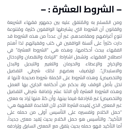
– الشروط العشرة : –
ومن المُسلم به والمُتفق عليه بين جمهور فقهاء الشريعة
والقانون أن الشروط التي يشترطها الواقفون كثيرة ومُتنوعة
تنوع أغراضهم ومقاصدهم، غير أن عدداً من هذه الشروط قد
دارت كثيراً على ألسنة الواقفين في كتب وقفياتهم. لذا أهتم
الفقهاء ببحث أحكامها، وهذه هي “الشروط العشرة” في
اصطلاح الفقهاء، وتشمل اشتراط: “الزيادة والنقصان والإدخال
والإخراج والإعطاء والحرمان والتغيير والتبديل والبدل
والاستبدال”. (ويُضيف بعضهم لذلك شرطي التفضيل
والتخصيص). وهذه الشروط على الجُملة شروط صحيحة لأنها لا
تخل بأصل الوقف ولا بحكم من أحكامه الجاري بها العمل.
وهذه الشروط العشرة (أو الاثنا عشر بإضافة شرطي التفضيل
والتخصيص) غير مُترادفة فيما بينها، وأن كلاً منها يُراد به معنى
غير المعنى الذي يُفيده الشرط الآخر، لأن القاعدة الفقهية هي:
“حمل الكلام وتفسيره على التأسيس أولى من حمله على
التأكيد”. والتأسيس هو حمل الكلام بحيث يُفيد معنى جديداً،
أما التأكيد فهو حمله بحيث يتفق مع المعنى السابق ويُرادفه