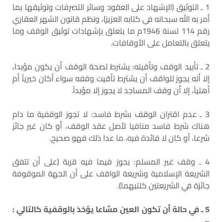
1 ـ التوثيق (الإشهاد على العقود وسائر التصرفات وتوثيقها بما
أمر به الله سبحانه في كتابه العزيز)، ونظم قانون الشهر العقاري
رقم 114 لسنة 1946م ما يتعلق بإشهادات توثيق الوقف وما
يتعلق بالتعامل على الأوقافات.
2 ـ تأبيد الوقف وتأقيته: يشترط لصحة الوقف أن يكون مؤبدا،
إلا أنه يجوز للواقف أن يشترط تأقيت وقفه سواء أكان خيرياً أم
أهلياً، إلا أن وقف المساجد لا يجوز إلا مؤبداً.
3 ـ عدم اقتران الوقف بشرط فاسد: لا تجوز الوقفية ما دام
هناك شرط فاسد منافيا لأصل عقد الوقف، أو كان غير جائز
شرعا، أو كان لا فائدة فيه، ما عدا ذلك فهو صحيح.
4 ـ وقف غير المسلم: يجوز فيما فيه قربة (على أن تتفق
الشريعة الإسلامية وشريعة الواقف على أن الجهة الموقوفة
جائزة في الشريعتين كلتيهما).
5 ـ في حالة أن تكون العين مشاعا يؤخذ بالوقفية كالتالي :
–