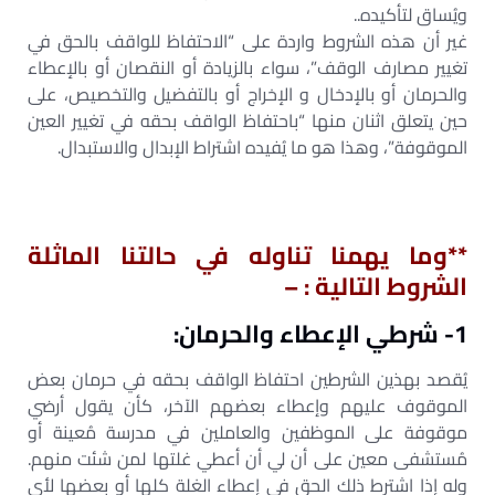
ويُساق لتأكيده..
غير أن هذه الشروط واردة على “الاحتفاظ للواقف بالحق في
تغيير مصارف الوقف”، سواء بالزيادة أو النقصان أو بالإعطاء
والحرمان أو بالإدخال و الإخراج أو بالتفضيل والتخصيص، على
حين يتعلق اثنان منها “باحتفاظ الواقف بحقه في تغيير العين
الموقوفة”، وهذا هو ما يُفيده اشتراط الإبدال والاستبدال.
**وما يهمنا تناوله في حالتنا الماثلة
الشروط التالية : –
1- شرطي الإعطاء والحرمان:
يُقصد بهذين الشرطين احتفاظ الواقف بحقه في حرمان بعض
الموقوف عليهم وإعطاء بعضهم الآخر، كأن يقول أرضي
موقوفة على الموظفين والعاملين في مدرسة مُعينة أو
مُستشفى معين على أن لي أن أعطي غلتها لمن شئت منهم.
وله إذا اشترط ذلك الحق في إعطاء الغلة كلها أو بعضها لأي