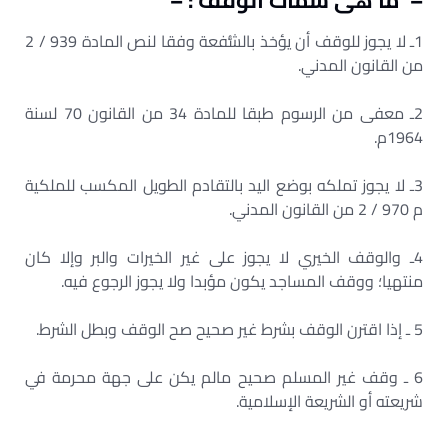
– ما هى سمات الوقف : –
1ـ لا يجوز للوقف أن يؤخذ بالشُّفعة وفقا لنص المادة 939 / 2
من القانون المدني.
2ـ معفى من الرسوم طبقا للمادة 34 من القانون 70 لسنة
1964م.
3ـ لا يجوز تملكه بوضع اليد بالتقادم الطويل المكسب للملكية
م 970 / 2 من القانون المدني.
4ـ والوقف الخيري لا يجوز على غير الخيرات والبر وإلا كان
منتهيا؛ ووقف المساجد يكون مؤبدا ولا يجوز الرجوع فيه.
5 ـ إذا اقترن الوقف بشرط غير صحيح صح الوقف وبطل الشرط.
6 ـ وقف غير المسلم صحيح مالم يكن على جهة محرمة في
شريعته أو الشريعة الإسلامية.