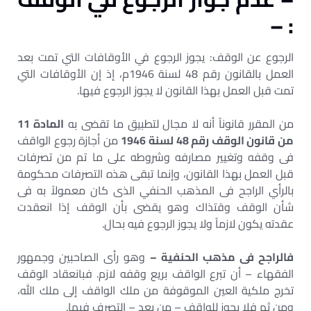
: –
الرجوع عن الوقف: يجوز الرجوع في الأوقافات التي تمت بعد
العمل بالقانون رقم 48 لسنة 1946م، إذ إن الأوقافات التي
تمت قبل العمل بهذا القانون لا يجوز الرجوع فيها.
من المقرر قانوناً أنه لا مجال لتطبيق ما تقضى به
المادة 11
من قانون الوقف رقم 48 لسنة 1946
من أجازة رجوع الواقف
فى وقفه وتغيير مصارفه وشروطه على ما تم من تصرفات
قبل العمل بهذا القانون، وإنما تبقى هذه التصرفات محكومة
بالرأي الراجح فى المذهب الحنفي الذى كان معمولاً به فى
شأن الوقف وقتذاك وهو يقضى بأن الوقف إذا انعقدت
عقدته يكون لازماً ولا يجوز الرجوع فيه بحال.
فالراجح فى مذهب الحنفية –
وهو رأى الصاحبين وجمهور
الفقهاء – أن تبرع الواقف بريع وقفه لازم. فبانعقاد الوقف
تخرج ملكية العين الموقوفة من ملك الواقف إلى ملك الله،
ومن ثم فلا يجوز للواقف – من بعد – التصرف فيها.