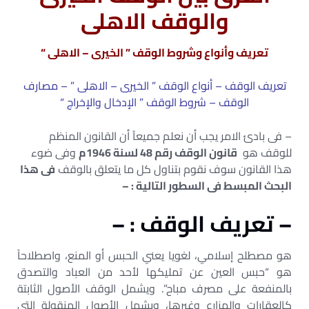
والوقف الاهلى
تعريف وأنواع وشروط الوقف ” الخيرى – الاهلى “
تعريف الوقف – أنواع الوقف ” الخيرى – الاهلى ” – مصارف
الوقف – شروط الوقف ” الإدخال والإخراج “
– فى بادئ الامر يجب أن نعلم جميعآ أن القانون المنظم
للوقف هو
قانون الوقف رقم 48 لسنة 1946م
وفى ضوء
هذا القانون سوف نقوم بتناول كل ما يتعلق بالوقف
فى هذا
البحث المبسط فى السطور التالية : –
– تعريف الوقف : –
هو مصطلح إسلامي، لغويا يعني الحبس أو المنع، واصطلاحاً
هو “حبس العين عن تمليكها لأحد من العباد والتصدق
بالمنفعة على مصرف مباح”. ويشمل الوقف الأصول الثابتة
كالعقارات والمزارع وغيرها، ويشمل الأصول المنقولة التي