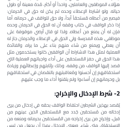
هؤلاء الموظفين والعاملين، واحداً أو أكثر، مُدة معينة أو طول
حياته. ولو اشترط الإعطاء وحده لم يكن له حق في الحرمان:
فيصير من أعطاه مُستحقاً أبداً، ولا حق للواقف في حرمانه. أما
إذا ذكر الواقف في كتاب وقفه أن له الحق في الحرمان وحده
فإن له أن يمنع من أعطاه. ولذا لو قال أرضي موقوفة على
موظفي هذه المدرسة ولي الحق في الإعطاء والحرمان جاز له
أن يعطي ويمنع من شاء منهم بناء على ما يراه. والفائدة
العملية لمثل هذا الاشتراط أن الواقفين كانوا يستخدمون مثل
هذا الحق في حفز المُستحقين على أداء واجباتهم العملية التي
قصد إليها الواقف من وقفه، وذلك بإثابتهم وإعطائهم وزيادة
استحقاقهم إن أحسنوا ومُعاقبتهم بالنقصان في استحقاقهم
بل وحرمانهم إن أساءوا ولم يتقنوا أداء ما وجب عليهم.
2- شرط الإدخال والإخراج:
يُقصد بهذين الشرطين احتفاظ الواقف بحقه في إدخال من يرى
إدخاله من مُستحقين جُدد مع المُستحقين الذين عينهم من
قبل، وإخراج من يرى إخراجه من المُستحقين بحرمانه ومنعه من
الاستحقاق متى شاء. ويعني الإدخال بهذا أن يجعل من ليس