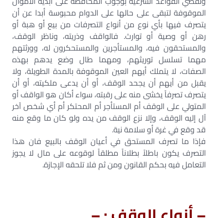
وتقضي القواعد الشرعية بوجوب المحافظة على أبدية الأموال
الموقوفة لتبقى على حالها على الدوام محبوسة أبدا عن أن
يتصرف فيها بأي نوع من أنواع التصرفات من بيع أو هبة أو
رهن أو وصية أو توارث. فالواقف وذريته، وناظر الوقف،
والمستحقون فيه، والمستأجرين والمستحكرون له، وورثتهم
مهما تسلسل توريثهم، ومهما طال وضع يدهم بهذه
الصفات، لا يتملك أيهم العين الموقوفة بالمدة الطويلة، ولا
يقبل من أيهم أن يجحد الوقف، أو أن يدعى ملكيته، أو أن
يتصرف تصرفاً يخشى منه على رقبته، سواء أكان هو الواقف أو
المتولي على الوقف أم المستأجر أم المحتكر أم أي شخص آخر
آل إليه الوقف، وإلا نزع الوقف من يده ولو كان ما وقع منه
قد وقع في غرة أو سلامة نية.
فإذا ما تصرف المستحق في أعيان الوقف بالبيع فان هذا
التصرف يكون باطلاً بطلاناً مطلقاً لوقوعه على مال لا يجوز
التعامل فيه بحكم القانون ومن ثم فلا تلحقه الإجازة.
– أنواع الوقف : –