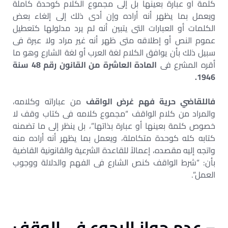
كلمة أو عبارة بعينها بل إلى مجموع الكلام كوحدة كاملة
ويعمل بما يظهر أنه أراده وإن أدى ذلك إلى إلغاء بعض
الكلمات أو العبارات التى يتبين أنه لم يرد مدلولها كتعطيل
عموم النص أو إطلاقه متى ظهر أنه غير مراد ولا عبرة فى
سبيل ذلك بأن يوافق الكلام لغة العرب أو لغة الشارع وهو ما
أقره المشرع فى
المادة العاشرة من القانون رقم 48 سنة
1946.
فاللقاضي حرية فهم غرض الواقف
من عباراته وكلامه،
والمراد من كلام الواقف “مجموع كلامه فى كتاب وقف لا
خصوص كلمة بعينها أو عبارة بذاتها”، بل ينظر إلى ما تضمنه
كتابه كله كوحدة متكاملة، ويعمل بما يظهر أنه أراده منه
واتجه إليه مقصده، إعمالاً للقاعدة الشرعية والقانونية القاضية
بأن: “شرط الواقف كنص الشارع فى الفهم والدلالة ووجوب
العمل”.
– عدم جواز الرجوع في الوقف