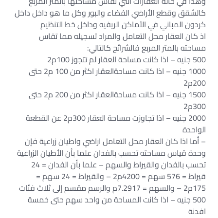
وهذا في حالة العقارات التي تقاس مساحتها بالمتر المربع
كالشقق وقطع الأراضي الفضاء والبور وكل ما هو داخل داخل
كردون المباني في الأماكن الريفيه وداخل خط التنظيم
اذ كان العقار محل التعامل والمراد تسجيله مما تقاس
مساحته بالمتر المربع فالشرائح كالتالي:
500 جنيه – اذا كانت مساحة العقار لم تتجوز 100م2
1000 جنيه – اذا كانت مساحةالعقار اكثر من 100 م2 حتى
200م2
1500 جنيه – اذا كانت مساحةالعقار اكثر من 200 م2 حتى
300م2
2000 جنيه – اذا تجاوزت مساحة العقار 300م2 عن القطعة
الواحدة
– أما اذا كان العقار محل التعامل اراضي واطيان زراعية فإن
وحدة قياس مساحته تحسب بالفدان علما بأن الأطيان الزراعية
تحسب بالفدان والقيراط والسهم – علما بأن الفدان = 24
قيراط = 576 سهم = 4200م2 – والقيراط = 24 سهم =
175م2 – والسهم = 7.2917م والرسم مقسم إلى ثلاث فئات
500 جنيه – اذا كانت المساحة من واحد سهم حتى خمسة
افدنة