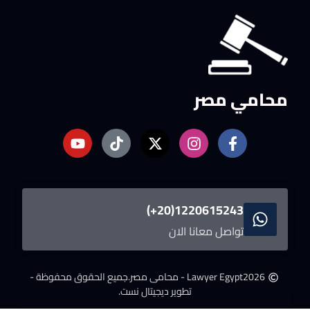
محامي مصر
1220615243(20+)
تواصل معانا الان
2026
Lawyer Egypt - محامى مصر.
جميع الحقوق محفوظة -
تطوير ديجيتال نست.