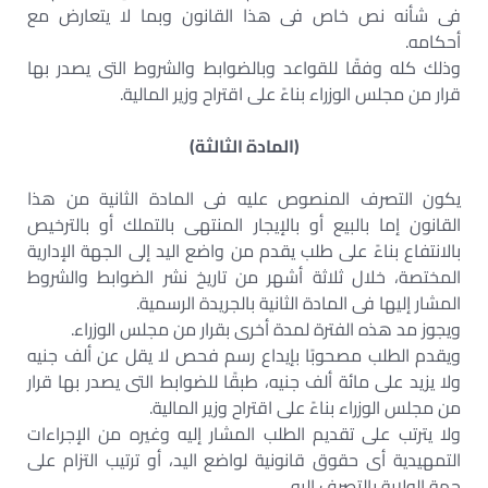
فى شأنه نص خاص فى هذا القانون وبما لا يتعارض مع
أحكامه.
وذلك كله وفقًا للقواعد وبالضوابط والشروط التى يصدر بها
قرار من مجلس الوزراء بناءً على اقتراح وزير المالية.
(المادة الثالثة)
يكون التصرف المنصوص عليه فى المادة الثانية من هذا
القانون إما بالبيع أو بالإيجار المنتهى بالتملك أو بالترخيص
بالانتفاع بناءً على طلب يقدم من واضع اليد إلى الجهة الإدارية
المختصة، خلال ثلاثة أشهر من تاريخ نشر الضوابط والشروط
المشار إليها فى المادة الثانية بالجريدة الرسمية.
ويجوز مد هذه الفترة لمدة أخرى بقرار من مجلس الوزراء.
ويقدم الطلب مصحوبًا بإيداع رسم فحص لا يقل عن ألف جنيه
ولا يزيد على مائة ألف جنيه، طبقًا للضوابط التى يصدر بها قرار
من مجلس الوزراء بناءً على اقتراح وزير المالية.
ولا يترتب على تقديم الطلب المشار إليه وغيره من الإجراءات
التمهيدية أى حقوق قانونية لواضع اليد، أو ترتيب التزام على
جهة الولاية بالتصرف إليه.