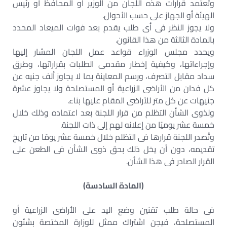
وتعتمد قرارات هذه اللجان من الوزير أو المحافظ أو رئيس
الهيئة أو الجهاز على حسب الأحوال.
ولا يجوز النظر فى أى طلب يقدم بعد فوات الميعاد المحدد
بالمادة الثالثة من هذا القانون.
ويحدد مجلس الوزراء قواعد عمل اللجان المشار إليها
وإجراءاتها، وكيفية إخطار مقدمى الطلبات بقراراتها، وطرق
سداد مقابل التصرف، ورسم المعاينة بما لا يجاوز ألف جنيه عن
كل فدان من الأراضى الزراعية أو المستصلحة ولا يجاوز عشرة
جنيهات عن كل متر للأراضى المقام عليها بناء.
ولذوى الشأن التظلم من قرار اللجنة بعد اعتماده وذلك خلال
خمسة عشر يوميًا من إعلانه لهم إلى ذات اللجنة.
وتُصدر اللجنة قرارها فى التظلم خلال خمسة عشر يومًا من تاريخ
تقديمه، دون أن يخل ذلك بحق ذوى الشأن فى الطعن على
القرار الصادر فى هذا الشأن.
(المادة السادسة)
فى حالة طلب تقنين وضع اليد على الأراضى الزراعية أو
المستصلحة، فيجن اشتراك ممثل للوزارة المختصة بشئون