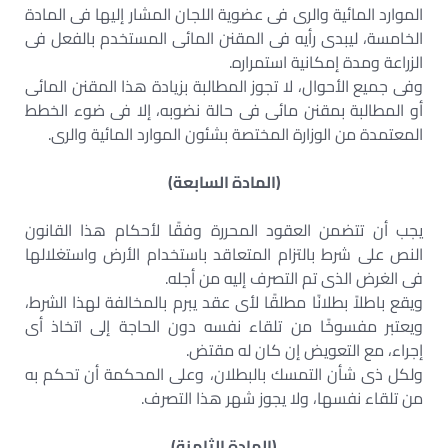
الموارد المائية والرى فى عضوية اللجان المشار إليها فى المادة
الخامسة، ليبدى رأيه فى المقنن المائى المستخدم بالفعل فى
الزراعة ومدة إمكانية استمراره.
وفى جميع الأحوال، لا تجوز المطالبة بزيادة هذا المقنن المائى
أو المطالبة بمقنن مائى فى حالة نضوبه، إلا فى ضوء الخطط
المعتمدة من الوزارة المختصة بشئون الموارد المائية والرى.
(المادة السابعة)
يجب أن تتضمن العقود المحررة وفقًا لأحكام هذا القانون
النص على شرط بالتزام المتعاقد باستخدام الأرض واستغلالها
فى الغرض الذى تم التصرف إليه من أجله.
ويقع باطلاً بطلانًا مطلقًا لأى عقد يبرم بالمخالفة لهذا الشرط،
ويعتبر مفسوخًا من تلقاء نفسه دون الحاجة إلى اتخاذ أى
إجراء، مع التعويض إن كان له مقتض.
ولكل ذى شأن التمسك بالبطلان، وعلى المحكمة أن تحكم به
من تلقاء نفسها، ولا يجوز شهر هذا التصرف.
(المادة الثامنة)