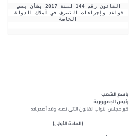
القانون رقم 144 لسنة 2017 بشأن بعض 
قواعد وإجراءات التصرف في أملاك الدولة 
الخاصة
للائحة التنفيذية للقانون رقم 144 لسنة 2017 – قرار مجلس
الوزراء رقم 18 لسنة 2017 PDF – نموذج طلب تقنين وضع اليد
طبقا للقانون 144 لسنة 2017 -قانون أملاك الدولة المصري
PDF- اللائحة التنفيذية لقانون “تقنين وضع اليد” – رسوم
الفحص والمعاينة طبقًا لأحكام القانون رقم 144 لسنة 2017
– شروط تقنين وضع اليد على الأراضى 2017
باسم الشعب
رئيس الجمهورية
قرر مجلس النواب القانون الآتى نصه، وقد أصدرناه:
(المادة الأولى)