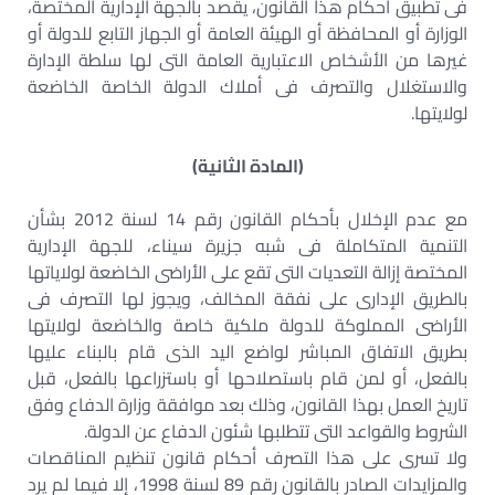
فى تطبيق أحكام هذا القانون، يقصد بالجهة الإدارية المختصة،
الوزارة أو المحافظة أو الهيئة العامة أو الجهاز التابع للدولة أو
غيرها من الأشخاص الاعتبارية العامة التى لها سلطة الإدارة
والاستغلال والتصرف فى أملاك الدولة الخاصة الخاضعة
لولايتها.
(المادة الثانية)
مع عدم الإخلال بأحكام القانون رقم 14 لسنة 2012 بشأن
التنمية المتكاملة فى شبه جزيرة سيناء، للجهة الإدارية
المختصة إزالة التعديات التى تقع على الأراضى الخاضعة لولاياتها
بالطريق الإدارى على نفقة المخالف، ويجوز لها التصرف فى
الأراضى المملوكة للدولة ملكية خاصة والخاضعة لولايتها
بطريق الاتفاق المباشر لواضع اليد الذى قام بالبناء عليها
بالفعل، أو لمن قام باستصلاحها أو باستزراعها بالفعل، قبل
تاريخ العمل بهذا القانون، وذلك بعد موافقة وزارة الدفاع وفق
الشروط والقواعد التى تتطلبها شئون الدفاع عن الدولة.
ولا تسرى على هذا التصرف أحكام قانون تنظيم المناقصات
والمزايدات الصادر بالقانون رقم 89 لسنة 1998، إلا فيما لم يرد