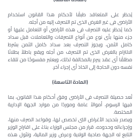
يُحظر على المتعاقد طبقًا لأحكام هذا القانون استخدام
الأراضى فى غير الغرض الذى تم التصرف إليه من أجله.
كما يُحظر عليه التصرف فى هذه الأراضى أو التعامل عليها أو
جزء منها بأى نوع من أنواع التصرفات والتعاملات قبل سداد
كامل الثمن، ويجوز التصرف بعد سداد كامل الثمن بشرط
الالتزام بالغرض الذى تم التصرف من أجله ويقع باطلاً بطلانًا
مطلقًا أى عقد يبرم بالمخالفة لذلك، ويعتبر مفسوخًا من تلقاء
نفسه دون الحاجة إلى اتخاذ أى إجراء آخر.
(المادة التاسعة)
تُعد حصيلة التصرف فى الأراضى وفق أحكام هذا القانون، بما
فيها الرسوم، أموالاً عامة وموردًا من موارد الجهة الإدارية
المختصة.
ويصدر بتحديد الأغراض التى تخصص لها، وقواعد الصرف منها،
وإجراءاته وحدوده، قرار من مجلس الوزراء بناءً على اقتراح الوزير
التابع له الجهة صاحبة الولاية وعرض وزير المالية، وتئول هذه