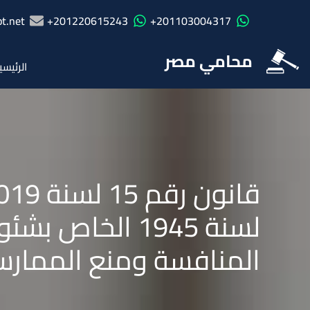
t.net
201220615243+
201103004317+
محامي مصر
الرئيسي
لسنة 1945 الخا
المنافسة ومنع الممارسات الا