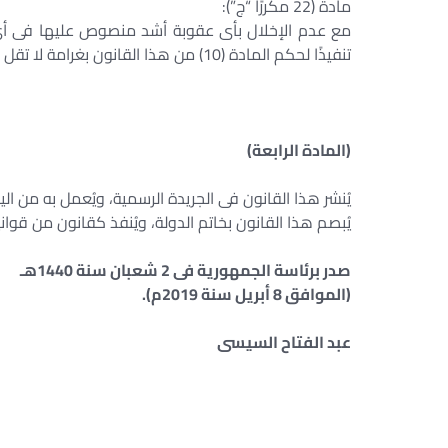
مادة (22 مكررًا “ج”):
مع عدم الإخلال بأى عقوبة أشد منصوص عليها فى أى ق
تنفيذًا لحكم المادة (10) من هذا القانون بغرامة لا تقل عن مائة ألف جنيه ولا تجاوز خمسة ملايين جنيه.
(المادة الرابعة)
يُنشر هذا القانون فى الجريدة الرسمية، ويُعمل به من اليوم
يُبصم هذا القانون بخاتم الدولة، ويُنفذ كقانون من قواني
صدر برئاسة الجمهورية فى 2 شعبان سنة 1440هـ
(الموافق 8 أبريل سنة 2019م).
عبد الفتاح السيسى