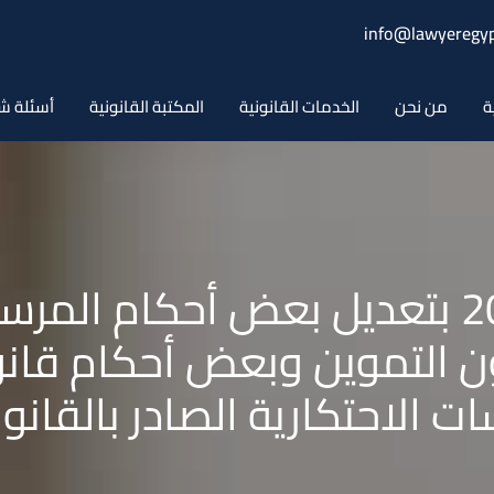
info@lawyeregyp
ة
من نحن
الخدمات القانونية
المكتبة القانونية
أسئلة ش
ص بشئون التموين وبعض أحكام قا
حتكارية الصادر بالقانون رقم 3 لس