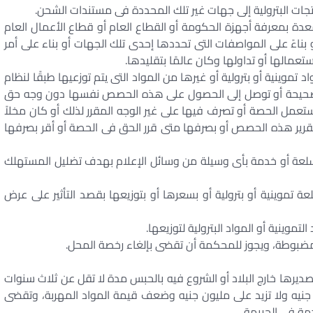
ات البترولية إلى جهات غير تلك المحددة فى مستندات الشحن.
 عبوات المواد المنصوص عليها فى البند (1) المعدة بمعرفة أجهزة الحكومة أو القطاع العام أو قطاع الأعمال العام
 بناءً على المواصفات التى تحددها إحدى تلك الجهات أو بناء على أمر
عمالها أو تداولها وكان عالمًا بتقليدها.
تموينية أو بترولية أو غيرها من المواد التى يتم توزعيها طبقًا لنظام
ر صحيحة أو توصل إلى الحصول على هذه الحصص نفسها دون وجه حق
استعمل الحصة أو تصرف فيها على غير الوجه المقرر لذلك أو كان مخلاً
تقرير هذه الحصص أو بصرفها متى قرر الحق فى الحصة أو أقر بصرفها
أى سلعة أو خدمة بأى وسيلة من وسائل الإعلام بهدف تضليل المستهلك
عة تموينية أو بترولية أو بسعرها أو بتوزيعها بقصد التأثير على عرض
لمضبوطة، ويجوز للمحكمة أن تقضى بإلغاء رخصة المحل.
تصديرها خارج البلاد أو الشروع فيه بالحبس مدة لا تقل عن ثلاث سنوات
 جنيه ولا تزيد على مليون جنيه وضعف قيمة المواد المهربة، وتقضى
ة فى الجريمة.