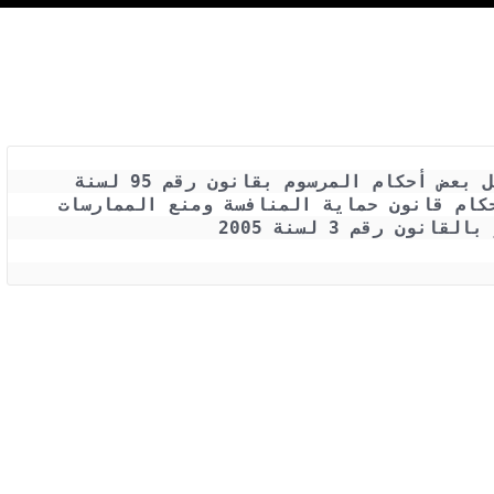
القانون رقم 15 لسنة 2019 بتعديل بعض أحكام المرسوم بقانون رقم 95 لسنة 
1945 الخاص بشئون التموين وبعض أحكام قانون حماية المنافسة ومنع الممارسات 
نون رقم 3 لسنة 2005