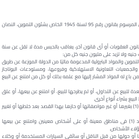
يُستبدل بنصى المادتين (3 مكررًا “ب”)، (3 مكررًا “ج”) من المرسوم بقانون رقم 95 لسنة 1945 الخاص بشئون التموين، النصان
ون العقوبات أو أى قانون آخر، يعاقب بالحبس مدة لا تقل عن سنة
جنيه ولا تزيد على مليون جنيه كل من:
تموين والمواد البترولية المدعومة ماليًا من الدولة الموزعة عن طريق
لجمعيات التعاونية الاستهلاكية وفروعها، ومستودعات البوتاجاز
اع له المواد المشار إليها مع علمه بذلك أو كل من امتنع عن البيع
لمنتجات المنصوص عليها فى البند (1) والمعدة للبيع عن التداول، أو لم يطرحها للبيع، أو امتنع عن بيعها، أو علق
لبيع بشراء أنواع أخرى.
3 – خلط بقصد الاتجار المواد المنصوص عليها فى البند (1) بغيرها أو غير مواصفاتها أو حازها بهذا القصد بعد خلطها أو تغيير
4 – عُهد إليه بتوزيع المواد المنصوص عليها فى البند (1) فى مناطق معينة أو على أشخاص معينين وامتنع عن بيعها
ؤلاء الأشخاص.
قلها أو حولها من قبل الناقل أو سائقى السيارات المستخدمة أو وكلاء