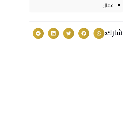
عمال
شارك: