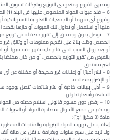
ومديرى الفروع ومتعهدى التوزيع وشركات تسويق المنتج
6 – قلد
وفروع أى منهما أو الجمعيات التعاونية الاستهلاكية أو
منها أو استعمل أو تداول تلك العبوات أو حازها بقصد است
7 – توصل بدون وجه حق إلى تقرير حصة له فى توزيع مواد 
الحصص وذلك بناءً على تقديم معلومات أو وثائق غي
أو بعد زوال السبب الذى قام عليه تقرير حقه فيها، أو 
بالغرض من تقرير التوزيع بالحصص، أو من كان مختصًا ب
لغير مستحق.
8 – نشر أخبارًا أو إعلانات غير صحيحة أو مضللة عن 
أو الإضرار بمصالحه.
9 – أدلى ببيانات كاذبة أو نشر شائعات تتصل بوجود سل
السلعة وأسعار تداولها.
10 – رفض دون مسوغ قانونى استلام حصته من المواد التموينية أو المواد البترولية لتوزيعها.
ويحكم فى جميع الأحوال بمصادرة المواد أو العبوات ا
مادة (3 مكررًا “ج”):
يُعاقب على تهريب المواد البترولية والمنتجات المحظور 
ولا تزيد على سبع سنوات وبغرامة لا تقل عن مائة ألف
المحكمة بمصادرة المضبوطات ووسائل النقل المستخدم