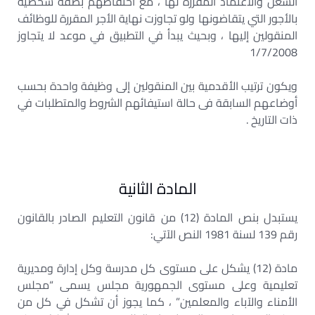
الشغل والاعتماد المقررة لها ، مع احتفاظهم بصفة شخصية
بالأجور التي يتقاضونها ولو تجاوزت نهاية الأجر المقررة للوظائف
المنقولين إليها ، وبحيث يبدأ في التطبيق في موعد لا يتجاوز
1/7/2008
ويكون ترتيب الأقدمية بين المنقولين إلى وظيفة واحدة بحسب
أوضاعهم السابقة فى حالة استيفائهم الشروط والمتطلبات في
ذات التاريخ .
المادة الثانية
يستبدل بنص المادة (12) من قانون التعليم الصادر بالقانون
رقم 139 لسنة 1981 النص الآتي:
مادة (12) يشكل على مستوى كل مدرسة وكل إدارة ومديرية
تعليمية وعلى مستوى الجمهورية مجلس يسمى “مجلس
الأمناء والآباء والمعلمين” ، كما يجوز أن تشكل في كل من