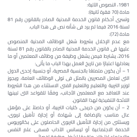
1981، النصوص الآتية:
مادة (70 فقرة ثانية):
وتسرى أحكام قانون الخدمة المدنية الصادر بالقانون رقم 81
لسنة 2016 فيما لم يرد فى شأنه نص فى هذا الباب.
مادة (72):
مع عدم الإخلال بشروط شغل الوظائف المدنية المنصوص
عليها فى قانون الخدمة المدنية الصادر بالقانون رقم 81 لسنة
2016، يشترط فيمن يشغل وظيفة من وظائف المعلمين أو ما
يعادلها اعتبارًا من تاريخ العمل بهذا الباب ما يأتى:
1 – أن يكون متمتعًا بالجنسية المصرية، أو جنسية إحدى الدول
التى تعامل المصريين بالمثل فى تولى الوظائف العامة، ويجوز
لوزير التربية والتعليم والتعليم الفنى الاستثناء من هذا الشروط
عند التعاقد مع المعلمين الأجانب، وفقًا للقواعد التى تبينها
اللائحة التنفيذية لهذا القانون.
2 – أن يكون من خريجى كليات التربية، أو حاصلاً على مؤهل
عال مناسب بالإضافة إلى شهادة أو إجازة تأهيل تربوى،
ويستثنى من إجازة التأهيل التربوى الحاصلون على بكالوريوس
الخدمة الاجتماعية أو ليسانس الآداب قسمى علم النفس
والاجتماع إذا كان متقدمًا لشغل وظيفة إخصائى.