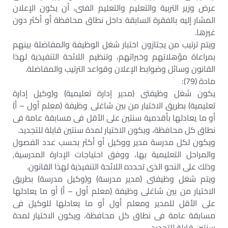
عرض وزير التربية والتعليم والتعليم الفنى، أن يكون الإعلان
المشار إليه بالفقرة السابقة داخل نطاق محافظة أو أكثر دون
غيرها.
ويتم ترتيب من يجتازون اختبار شغل الوظيفة والمفاضلة بينهم
بمراعاة مؤهلاتهم وخبراتهم، وتنظيم اللائحة التنفيذية لهذا
القانون وسائل وضوابط الإعلان وقواعد الترتيب والمفاضلة.
مادة (79):
يكون شغل وظيفتى (مدير إدارة تعليمية) و(وكيل إدارة
تعليمية) بطريق الاختيار من بين شاغلى وظيفة (معلم أول – أ)
أو ما يعادلها بأقدمية سنتين على الأقل فى مسابقة عامة فى
نطاق كل محافظة، ويكون الاختيار لمدة سنتين قابلة للتجديد.
ويكون لكل مدرسة مدير ووكيل أو أكثر بحسب عدد الفصول
والمراحل التعليمية بها، ووفق احتياجات الإدارة المدرسية,
وذلك على النحو الذى تحدده اللائحة التنفيذية لهذا القانون.
ويتم شغل وظيفتى (مدير مدرسة) و(وكيل مدرسة) بطريق
الاختيار من بين شاغلى وظيفة (معلم أول – أ) أو ما يعادلها
على الأقل للمدير ومعلم أول أو ما يعادلها للوكيل فى
مسابقة عامة فى نطاق كل محافظة، ويكون الاختيار لمدة
سنتين قابلة للتجديد.