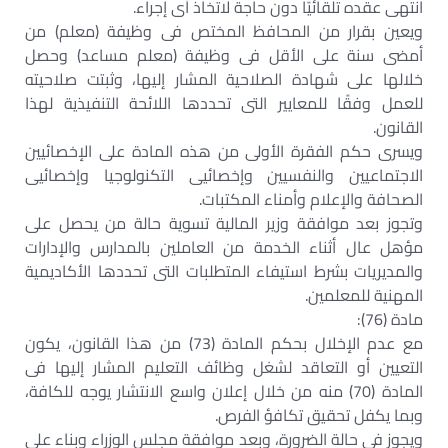
انتهى عقده تلقائيًا دون حاجة لاتخاذ أى إجراء.
ويعين بقرار من المحافظ المختص فى وظيفة (معلم) من
أمضى سنة على الأقل فى وظيفة (معلم مساعد) وحصل
خلالها على شهادة الصلاحية المشار إليها، وثبتت صلاحيته
للعمل وفقًا للمعايير التى تحددها اللائحة التنفيذية لهذا
القانون.
ويسرى حكم الفقرة الأولى من هذه المادة على الإخصائيين
الاجتماعيين والنفسيين وإخصائيى التكنولوجيا وإخصائيى
الصحافة والإعلام وأمناء المكتبات.
وتجوز بعد موافقة وزير المالية تسوية حالة من يحصل على
مؤهل عال أثناء الخدمة من العاملين بالمدارس والإدارات
والمديريات بشرط استيفاء المتطلبات التى تحددها الأكاديمية
المهنية للمعلمين.
مادة (76):
مع عدم الإخلال بحكم المادة (73) من هذا القانون، يكون
التعيين أو التعاقد لشغل وظائف التعليم المشار إليها فى
المادة (70) منه من خلال إعلان واسع الانتشار يوجه للكافة،
وبما يكفل تحقيق تكافؤ الفرص.
ويجوز فى حالة الضرورة، وبعد موافقة مجلس الوزراء وبناء على