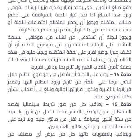
دفع مبلغ التأمين الذى يحدد بقرار يصدره وزير الإرشاد القومى
ويرد هذا المبلغ اذا صدر قرار اللجنة بالموافقة على جميع
طلبات المتظلم ويجوز أن يحضر المتظلم اجتماعات اللجنة أو
ينيب عنه محاميا فى ذلك أو أن يقدم لها مذكرات مكتوبة.
ويجوز للجنة أن تستدعى من تشاء من موظفى السلطة
القائمة على الرقابة لمناقشتهم فى موضوع التظلم أو أن
تكلف خبيرا بوضع تقرير على نفقة المتظلم ويجب عليه فى هذه
الحالة أن يودع مبلغا تحدده اللجنة بخزينة مصلحة الاستعلامات
بصفة تأمين لأتعاب الخبير ولا تلزم بما يرد فى تقريره.
مادة 14 –
يجب على اللجنة أن تفصل فى موضوع التظلم خلال
ثلاثين يوما على الأكثر من تاريخ ورود التظلم اليها وتصدر
قراراتها بالأغلبية وتكون قراراتها نهائية وتبلغ الى أصحاب الشأن
بكتاب موصى عليه.
مادة 15 –
يعاقب كل من صور شريطا سينمائيا بقصد
الاستغلال بدون ترخيص بالحبس مدة لا تقل عن شهر ولا تزيد
عن ستة أشهر وبغرامة لا تقل عن مائتى جنيه ولا تزيد على
خمسمائة جنيه أو بإحدى هاتين العقوبتين.
ويعاقب بالعقوبات ذاتها كل من عرض أى مصنف من