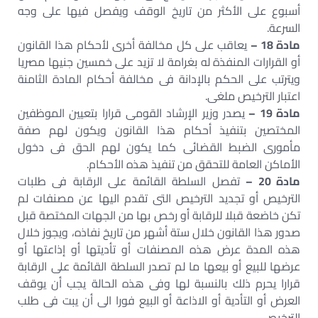
أسبوع على الأكثر من تاريخ الوقف ويفصل فيها على وجه
السرعة.
مادة 18 –
يعاقب على كل مخالفة أخرى لأحكام هذا القانون
أو القرارات المنفذة له بغرامة لا تزيد على خمسين جنيها مصريا
ويترتب على الحكم بالإدانة فى مخالفة أحكام المادة الثامنة
اعتبار الترخيص ملغى.
مادة 19 –
يصدر وزير الإرشاد القومى قرارا بتعيين الموظفين
المختصين بتنفيذ أحكام هذا القانون ويكون لهم صفة
مأمورى الضبط القضائى كما يكون لهم الحق فى دخول
الأماكن العامة للتحقق من تنفيذ هذه الأحكام.
مادة 20 –
تفصل السلطة القائمة على الرقابة فى طلبات
الترخيص أو تجديد الترخيص التى تقدم اليها عن مصنفات لم
تكن خاضعة قبلا للرقابة أو رخص بها من الجهات المختصة قبل
صدور هذا القانون خلال ستة أشهر من تاريخ نفاذه، ويجوز خلال
هذه المدة عرض هذه المصنفات أو تأديتها أو إذاعتها أو
عرضها للبيع أو بيعها ما لم تصدر السلطة القائمة على الرقابة
قرارا يحرم ذلك بالنسبة لها وفى هذه الحالة يجب أن يوقف
العرض أو التأدية أو الاذاعة أو البيع فورا الى أن يبت فى طلب
الترخيص.