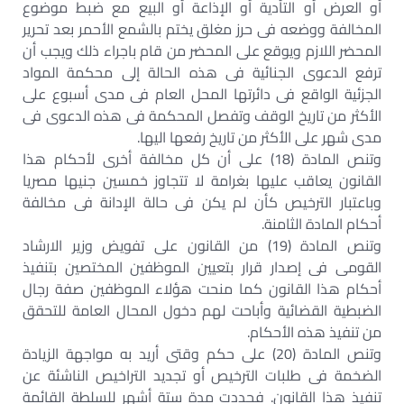
أو العرض أو التأدية أو الإذاعة أو البيع مع ضبط موضوع
المخالفة ووضعه فى حرز مغلق يختم بالشمع الأحمر بعد تحرير
المحضر اللازم ويوقع على المحضر من قام باجراء ذلك ويجب أن
ترفع الدعوى الجنائية فى هذه الحالة إلى محكمة المواد
الجزئية الواقع فى دائرتها المحل العام فى مدى أسبوع على
الأكثر من تاريخ الوقف وتفصل المحكمة فى هذه الدعوى فى
مدى شهر على الأكثر من تاريخ رفعها اليها.
وتنص المادة (18) على أن كل مخالفة أخرى لأحكام هذا
القانون يعاقب عليها بغرامة لا تتجاوز خمسين جنيها مصريا
وباعتبار الترخيص كأن لم يكن فى حالة الإدانة فى مخالفة
أحكام المادة الثامنة.
وتنص المادة (19) من القانون على تفويض وزير الارشاد
القومى فى إصدار قرار بتعيين الموظفين المختصين بتنفيذ
أحكام هذا القانون كما منحت هؤلاء الموظفين صفة رجال
الضبطية القضائية وأباحت لهم دخول المحال العامة للتحقق
من تنفيذ هذه الأحكام.
وتنص المادة (20) على حكم وقتى أريد به مواجهة الزيادة
الضخمة فى طلبات الترخيص أو تجديد التراخيص الناشئة عن
تنفيذ هذا القانون. فحددت مدة ستة أشهر للسلطة القائمة