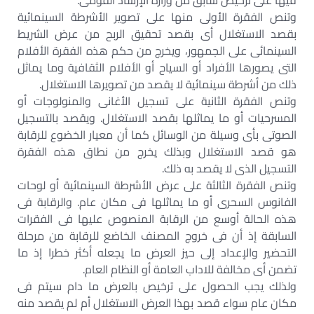
فيها على ترخيص سابق من وزارة الإرشاد القومى.
وتنص الفقرة الأولى منها على تصوير الأشرطة السينمائية
بقصد الاستغلال أى بقصد تحقيق الربح من عرض الشريط
السينمائى على الجمهور، ويخرج من حكم هذه الفقرة الأفلام
التى يصورها الأفراد أو السياح أو الأفلام الثقافية وما يماثل
ذلك من أشرطة سينمائية لا يقصد من تصويرها الاستغلال.
وتنص الفقرة الثانية على تسجيل الأغانى والمنولوجات أو
المسرحيات أو ما يماثلها بقصد الاستغلال. ويقصد بالتسجيل
الصوتى بأى وسيلة من الوسائل كما أن معيار الخضوع للرقابة
هو قصد الاستغلال وبذلك يخرج من نطاق هذه الفقرة
التسجيل الذى لا يقصد به ذلك.
وتنص الفقرة الثالثة على عرض الأشرطة السينمائية أو لوحات
الفانوس السحرى أو ما يماثلها فى مكان عام. والرقابة فى
هذه الحالة أوسع من الرقابة المنصوص عليها فى الفقرات
السابقة إذ أن فى خروج المصنف الخاضع للرقابة من مرحلة
التحضير والإعداد إلى حيز العرض ما يجعله أكثر خطرا إذ ما
تضمن أى مخالفة للاداب العامة أو النظام العام.
ولذلك يجب الحصول على ترخيص بالعرض ما دام سيتم فى
مكان عام سواء قصد بهذا العرض الاستغلال أم لم يقصد منه