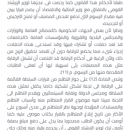
طبقا لأحكام هذا القانون كما رخصت فى عجزها لوزير الإرشاد
القومى بالاتفاق مع وزير المالية والاقتصاد أن يصدر قرارا يبين
فيه مقدار الرسوم التى تدفع لفحص المصنف أو لمنح الترخيص
أو لتجديده.
ونظرا لأن بعض الجهات الحكومية كالمصالح العامة والوزارات
والمجالس البلدية والقروية والمؤسسات العامة كالجامعات
قد تعد حفلات أو تشترك فيها وقد تستدعى هذه الحفلات
إجراء شىء مما يخضع للرقابة دون أن تقصد تحقيق الربح من
ذلك ولأن الرغبة فى أحكام الرقابة قد اقتضت أن تشمل الرقابة
مثل هذه المصنفات رئى تسهيلا لها أن تعفى الطلبات
المقدمة منها من الرسوم، م (11).
وتنص المادة (12) على جواز التظلم من قرارات السلطة القائمة
على الرقابة الى لجنة تشكل تشكيلا خاصا يكفل تمثيل هذه
السلطة ومجلس الدولة ونقابة السينمائيين ويقدم التظلم الى
اللجنة مبينا فيه موضوع القرار المتظلم منه وأسباب التظلم
والمستندات المؤيدة لوجهة نظر المتظلم فى مدى أسبوع على
الأكثر من تاريخ إبلاغ المتظلم بالقرار بكتاب موصى عليه كما
أوصت أن يكون الطلب مصحوبا بما يدل على دفع مبلغ بصفة
تأمين ترك لوزير الارشاد القومى أن يحدده بقرار منه وذلك حتى