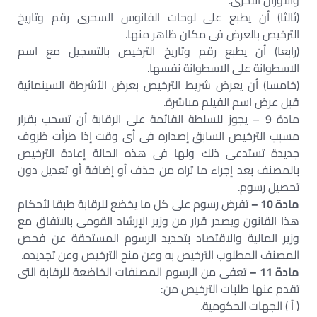
والأوزان الأخرى.
(ثالثا) أن يطبع على لوحات الفانوس السحرى رقم وتاريخ
الترخيص بالعرض فى مكان ظاهر منها.
(رابعا) أن يطبع رقم وتاريخ الترخيص بالتسجيل مع اسم
الاسطوانة على الاسطوانة نفسها.
(خامسا) أن يعرض شريط الترخيص بعرض الأشرطة السينمائية
قبل عرض اسم الفيلم مباشرة.
مادة 9 – يجوز للسلطة القائمة على الرقابة أن تسحب بقرار
مسبب الترخيص السابق إصداره فى أى وقت إذا طرأت ظروف
جديدة تستدعى ذلك ولها فى هذه الحالة إعادة الترخيص
بالمصنف بعد إجراء ما تراه من حذف أو إضافة أو تعديل دون
تحصيل رسوم.
مادة 10 –
تفرض رسوم على كل ما يخضع للرقابة طبقا لأحكام
هذا القانون ويصدر قرار من وزير الإرشاد القومى بالاتفاق مع
وزير المالية والاقتصاد بتحديد الرسوم المستحقة عن فحص
المصنف المطلوب الترخيص به وعن منح الترخيص وعن تجديده.
مادة 11 –
تعفى من الرسوم المصنفات الخاضعة للرقابة التى
تقدم عنها طلبات الترخيص من:
( أ ) الجهات الحكومية.