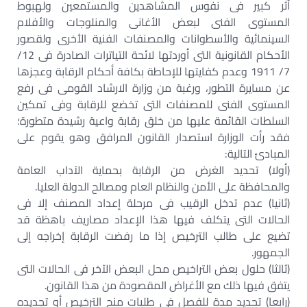
أثر كبير فى نفوس المشاهدين والمستمعين ولهبوط
المستوى الفنى لبعض الأغانى والمنلوجات والأفلام
السينمائية والأسطوانات والمصنفات الفنية الأخرى ولقصور
الأحكام القانونية التى أوردتها لائحة التياترات الصادرة فى 12/
7/ 1911 وعدم كفايتها للإحاطة بكافة أحكام الرقابة وعجزها
عن مسايرة التطور، ورغبة من وزارة الارشاد القومى فى رفع
المستوى الفنى للمصنفات التى تخضع للرقابة وفى تمكين
السلطات القائمة عليها من خلق رقابة واعية رشيدة متطورة؛
فقد رأت الوزارة استصدار القانون المرافق وهو يقوم على
المبادئ التالية:
(أولا) تحديد الغرض من الرقابة بحماية الآداب العامة
والمحافظة على الأمن والنظام العام ومصالح الدولة العليا.
(ثانيا) عدم تدخل الرقيب فى مرحلة إعداد المصنف إلا فى
الحالات التى يتكلف فيها هذا الإعداد مصاريف باهظة قد
تضيع على طالب الترخيص إذا ما رفضت الرقابة إخراجه إلى
الجمهور.
(ثالثا) حلول بعض التراخيص محل البعض الآخر فى الحالات التى
يتفق فيها ذلك مع الأغراض المقصودة من هذا القانون.
(رابعا) تحديد مدة للفصل فى طلبات منح الترخيص أو تجديده