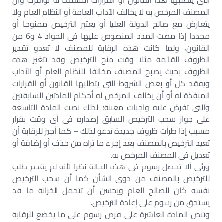
التى يتطلبها هذا القانون أو القرارات المنفذة له توافرت وأن
المصنف المرخص به لا يخالف الآداب العامة أو النظام العام ولا
يتعارض مع صالح الدولة العليا أو يعتبر الترخيص ممنوحا أو
مجددا إذا مضت المدد المنصوص عليها فى المواد 4 و6 من
القانون، ولما كانت هذه الرقابة للمصنف لا تعدو تقدير
الظروف القائمة مثلا وقت منح الترخيص وقد تتغير هذه
الظروف بحيث يصبح المصنف مخالفا للنظام العام أو الآداب
ويفقد كل أو بعض الشروط التى يتطلبها القانون أو القرارات
المنفذة له أو أن يخالف المرخص له أحكام المادتين السابقتين
والتى تفرض عليه واجبات معينة؛ لذلك نصت المادة التاسعة
على جواز سحب الترخيص السابق إصداره فى أى وقت بقرار
مسبب إذا طرأت ظروف جديدة تدعو لذلك – كما أجيز للرقابة أن
تعيد الترخيص بالمصنف بعد إجراء ما تراه من حذف أو إضافة أو
تعديل فى المصنف المرخص به.
ورئى ألا تحصل رسوم فى هذه الحالة نظرا لأنه لم يقدم طلب
للترخيص بالمصنف من ذوى الشأن كما أن سحب الترخيص
نفسه كان للصالح العام ويحسن أن تتحمل الخزانة ما قد
يستحق من رسوم على إعادة الترخيص.
وتنص المادة العاشرة على فرض رسوم على ما يخضع للرقابة