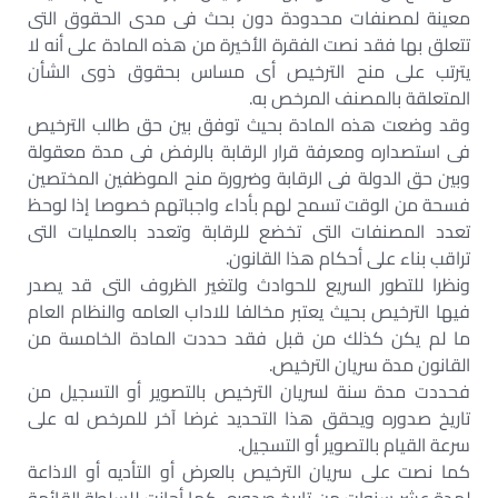
معينة لمصنفات محدودة دون بحث فى مدى الحقوق التى
تتعلق بها فقد نصت الفقرة الأخيرة من هذه المادة على أنه لا
يترتب على منح الترخيص أى مساس بحقوق ذوى الشأن
المتعلقة بالمصنف المرخص به.
وقد وضعت هذه المادة بحيث توفق بين حق طالب الترخيص
فى استصداره ومعرفة قرار الرقابة بالرفض فى مدة معقولة
وبين حق الدولة فى الرقابة وضرورة منح الموظفين المختصين
فسحة من الوقت تسمح لهم بأداء واجباتهم خصوصا إذا لوحظ
تعدد المصنفات التى تخضع للرقابة وتعدد بالعمليات التى
تراقب بناء على أحكام هذا القانون.
ونظرا للتطور السريع للحوادث ولتغير الظروف التى قد يصدر
فيها الترخيص بحيث يعتبر مخالفا للاداب العامه والنظام العام
ما لم يكن كذلك من قبل فقد حددت المادة الخامسة من
القانون مدة سريان الترخيص.
فحددت مدة سنة لسريان الترخيص بالتصوير أو التسجيل من
تاريخ صدوره ويحقق هذا التحديد غرضا آخر للمرخص له على
سرعة القيام بالتصوير أو التسجيل.
كما نصت على سريان الترخيص بالعرض أو التأديه أو الاذاعة