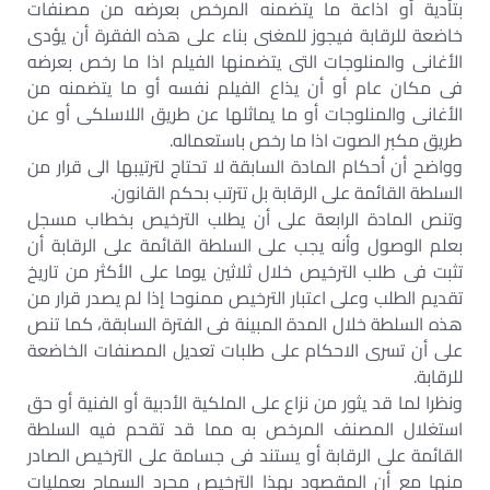
بتأدية أو اذاعة ما يتضمنه المرخص بعرضه من مصنفات
خاضعة للرقابة فيجوز للمغنى بناء على هذه الفقرة أن يؤدى
الأغانى والمنلوجات التى يتضمنها الفيلم اذا ما رخص بعرضه
فى مكان عام أو أن يذاع الفيلم نفسه أو ما يتضمنه من
الأغانى والمنلوجات أو ما يماثلها عن طريق اللاسلكى أو عن
طريق مكبر الصوت اذا ما رخص باستعماله.
وواضح أن أحكام المادة السابقة لا تحتاج لترتيبها الى قرار من
السلطة القائمة على الرقابة بل تترتب بحكم القانون.
وتنص المادة الرابعة على أن يطلب الترخيص بخطاب مسجل
بعلم الوصول وأنه يجب على السلطة القائمة على الرقابة أن
تثبت فى طلب الترخيص خلال ثلاثين يوما على الأكثر من تاريخ
تقديم الطلب وعلى اعتبار الترخيص ممنوحا إذا لم يصدر قرار من
هذه السلطة خلال المدة المبينة فى الفترة السابقة، كما تنص
على أن تسرى الاحكام على طلبات تعديل المصنفات الخاضعة
للرقابة.
ونظرا لما قد يثور من نزاع على الملكية الأدبية أو الفنية أو حق
استغلال المصنف المرخص به مما قد تقحم فيه السلطة
القائمة على الرقابة أو يستند فى جسامة على الترخيص الصادر
منها مع أن المقصود بهذا الترخيص مجرد السماح بعمليات