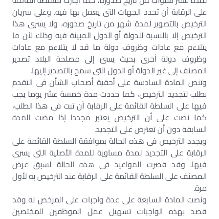
لمدة عشر سنوات من تاريخ صدوره، كما أجازت للسلطة القائمة
على الرقابة أن تحدد الجهات التى يعمل بها فيه. وعلى سريان
الترخيص بالتصوير لمدة شهر من تاريخ صدوره، ولا يسرى هذا
الترخيص إلا بالنسبة للدولة أو الدول المبينة فيه وذلك لأن ما
يتلاءم مع عادات وظروف دولة ما قد لا يتلاءم مع عادات
وظروف دولة أخرى بحيث يسئ إلى مصلحة البلاد تصدير
المصنف إلى غير الدولة أو الدول التى سمح بالتصدير إليها.
وتنص المادة السادسة على أحقية أصحاب الشأن فى التقدم
بطلب لتجديد الترخيص، كما حددت مدة خمسة عشر يوما يجب
فيها على السلطة القائمة على الرقابة أن تبت فى هذا الطلب،
كما نصت على أن الترخيص يعتبر مجددا إذا مضت المدة
السابقة دون أن تعترض على التجديد.
ويجدد الترخيص فى هذه الحالة بموافقة السلطة القائمة على
الرقابة على التجديد لمدة مساوية للمدة الأصلية التى يسرى
فيها. وقد قصرت المواعيد فى هذه الحالة لسبق عرض
المصنف على السلطة القائمة على الرقابة عند الترخيص به لأول
مرة.
ونصت المادة السابعة على عدة واجبات على المرخص له وقد
قصد بهذه الواجبات تسهيل عمل الموظفين المختصين