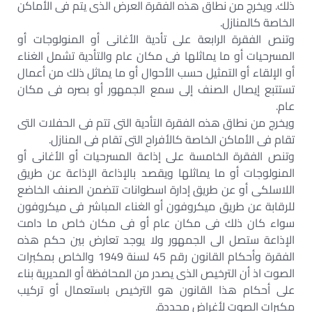
ذلك. ويخرج من نطاق هذه الفقرة العرض الذى يتم فى الأماكن
الخاصة كالمنازل.
وتنص الفقرة الرابعة على تأدية الأغانى أو المنولوجات أو
المسرحيات أو ما يماثلها فى مكان عام والتأدية تشمل الغناء
أو الإلقاء أو التمثيل حسب الأحوال أو ما يماثل ذلك من أعمال
تستتبع إيصال الصنف إلى سمع الجمهور أو بصره فى مكان
عام.
ويخرج من نطاق هذه الفقرة التأدية التى تتم فى الحفلات التى
تقام فى الأماكن الخاصة كالأفراح التى تقام فى المنازل.
وتنص الفقرة الخامسة على إذاعة المسرحيات أو الأغانى أو
المنولوجات أو ما يماثلها ويقصد بالإذاعة الإذاعة عن طريق
اللاسلكى أو عن طريق إدارة اسطوانات تتضمن الصنف الخاضع
للرقابة عن طريق ميكروفون أو الغناء المباشر فى ميكروفون
سواء كان ذلك فى مكان عام أو فى مكان خاص ما دامت
الإذاعة ستصل الى الجمهور ولا يوجد تعارض بين حكم هذه
الفقرة وأحكام القانون رقم 45 لسنة 1949 والخاص بمكبرات
الصوت اذ أن الترخيص الذى يصدر من المحافظة أو المديرية بناء
على أحكام هذا القانون هو الترخيص باستعمال أو تركيب
مكبرات الصوت لأغراض محددة.