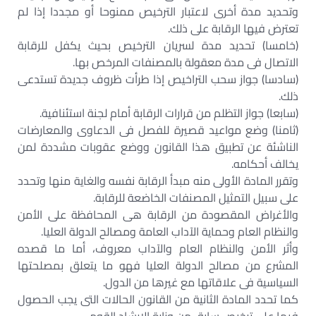
وتحديد مدة أخرى لاعتبار الترخيص ممنوحا أو مجددا إذا لم
تعترض فيها الرقابة على ذلك.
(خامسا) تحديد مدة لسريان الترخيص بحيث يكفل للرقابة
الاتصال فى مدة معقولة بالمصنفات المرخص بها.
(سادسا) جواز سحب التراخيص إذا طرأت ظروف جديدة تستدعى
ذلك.
(سابعا) جواز التظلم من قرارات الرقابة أمام لجنة استئنافية.
(ثامنا) وضع مواعيد قصيرة للفصل فى الدعاوى والمعارضات
الناشئة عن تطبيق هذا القانون ووضع عقوبات مشددة لمن
يخالف أحكامه.
وتقرر المادة الأولى منه مبدأ الرقابة نفسه والغاية منها وتحدد
على سبيل التمثيل المصنفات الخاضعة للرقابة.
والأغراض المقصودة من الرقابة هى المحافظة على الأمن
والنظام العام وحماية الآداب العامة ومصالح الدولة العليا.
وأثر الأمن والنظام العام والآداب معروف، أما ما قصده
المشرع من مصالح الدولة العليا فهو ما يتعلق بمصلحتها
السياسية فى علاقاتها مع غيرها من الدول.
كما تحدد المادة الثانية من القانون الحالات التى يجب الحصول