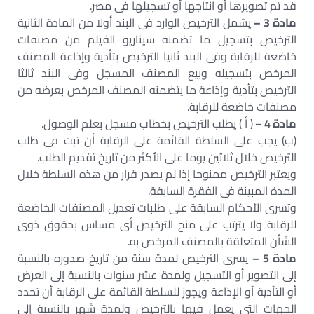
قد تم تصويرها أو انتاجها أو تسجيلها فى مصر.
مادة 3 –
يشمل الترخيص الوارد فى البند أولا من المادة الثانية
الترخيص بتسجيل ما تضمنه سيناريو الفيلم من مصنفات
خاضعة للرقابة وفى البند ثانيا الترخيص بتأدية وإذاعة المصنف
المرخص بتسجيله وبيع المصنف المسجل وفى البند ثالثا
الترخيص بتأدية وإذاعة ما يتضمنه المصنف المرخص بعرضه من
مصنفات خاضعة للرقابة.
مادة 4 –
( أ ) يطلب الترخيص بخطاب مسجل بعلم الوصول.
(ب) يجب على السلطة القائمة على الرقابة أن تبت فى طلب
الترخيص خلال ثلاثين يوما على الأكثر من تاريخ تقديم الطلب.
ويعتبر الترخيص ممنوحا إذا لم يصدر قرار من هذه السلطة خلال
المدة المبينة فى الفقرة السابقة.
وتسرى الأحكام السابقة على طلبات تعديل المصنفات الخاضعة
للرقابة ولا يترتب على منح الترخيص أى مساس بحقوق ذوى
الشأن المتعلقة بالمصنف المرخص به.
مادة 5 –
يسرى الترخيص لمدة سنة من تاريخ صدوره بالنسبة
إلى التصوير أو التسجيل ولمدة عشر سنوات بالنسبة إلى العرض
أو التأدية أو الإذاعة ويجوز للسلطة القائمة على الرقابة أن تحدد
الجهات التى يعمل فيها بالترخيص ولمدة شهر بالنسبة إلى