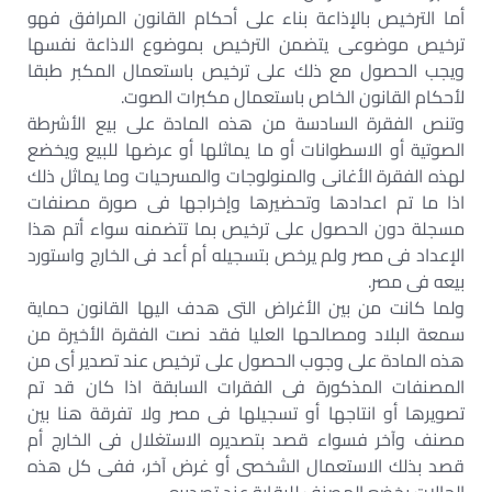
أما الترخيص بالإذاعة بناء على أحكام القانون المرافق فهو
ترخيص موضوعى يتضمن الترخيص بموضوع الاذاعة نفسها
ويجب الحصول مع ذلك على ترخيص باستعمال المكبر طبقا
لأحكام القانون الخاص باستعمال مكبرات الصوت.
وتنص الفقرة السادسة من هذه المادة على بيع الأشرطة
الصوتية أو الاسطوانات أو ما يماثلها أو عرضها للبيع ويخضع
لهذه الفقرة الأغانى والمنولوجات والمسرحيات وما يماثل ذلك
اذا ما تم اعدادها وتحضيرها وإخراجها فى صورة مصنفات
مسجلة دون الحصول على ترخيص بما تتضمنه سواء أتم هذا
الإعداد فى مصر ولم يرخص بتسجيله أم أعد فى الخارج واستورد
بيعه فى مصر.
ولما كانت من بين الأغراض التى هدف اليها القانون حماية
سمعة البلاد ومصالحها العليا فقد نصت الفقرة الأخيرة من
هذه المادة على وجوب الحصول على ترخيص عند تصدير أى من
المصنفات المذكورة فى الفقرات السابقة اذا كان قد تم
تصويرها أو انتاجها أو تسجيلها فى مصر ولا تفرقة هنا بين
مصنف وآخر فسواء قصد بتصديره الاستغلال فى الخارج أم
قصد بذلك الاستعمال الشخصى أو غرض آخر، ففى كل هذه