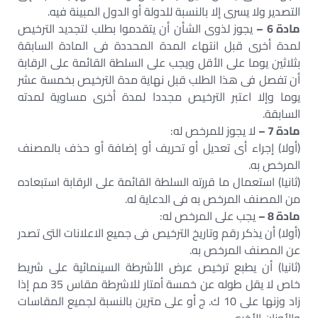
التصدير ولا يسرى إلا بالنسبة للدولة أو الدول المبينة فيه.
مادة 6 –
يجوز لذوى الشأن أن يتقدموا بطلب لتجديد الترخيص
لمدة أخرى قبل انتهاء المدة المحددة فى المادة السابقة
بثلاثين يوما على الأقل ويجب على السلطة القائمة على الرقابة
أن تفصل فى هذا الطلب قبل نهاية مدة الترخيص بخمسة عشر
يوما وإلا اعتبر الترخيص مجددا لمدة أخرى مساوية لمدته
السابقة.
مادة 7 –
لا يجوز للمرخص له:
(أولا) إجراء أى تعديل أو تحريف أو إضافة أو حذف بالمصنف
المرخص به.
(ثانيا) استعمال ما قررته السلطة القائمة على الرقابة استبعاده
من المصنف المرخص به فى الدعاية له.
مادة 8 –
يجب على المرخص له:
(أولا) أن يذكر رقم وتاريخ الترخيص فى جميع الاعلانات التى تصدر
عن المصنف المرخص به.
(ثانيا) أن يطبع ترخيص عرض الأشرطة السينمائية على شريط
خاص لا يقل طوله عن خمسة أمتار للاشرطة مقاس 35 مم إذا
زاد وزنها على 10 ك. ج أو على مترين بالنسبة لجميع المقاسات