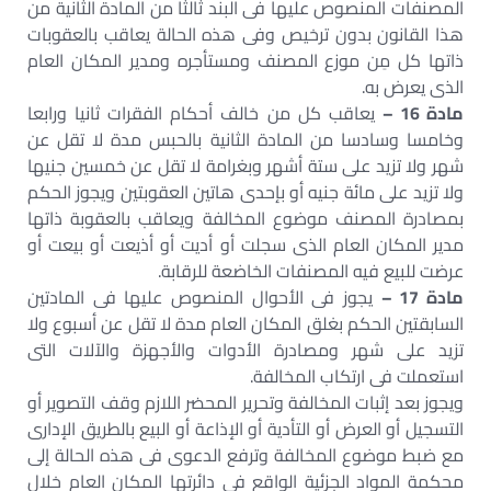
المصنفات المنصوص عليها فى البند ثالثا من المادة الثانية من
هذا القانون بدون ترخيص وفى هذه الحالة يعاقب بالعقوبات
ذاتها كل مِن موزع المصنف ومستأجره ومدير المكان العام
الذى يعرض به.
مادة 16 –
يعاقب كل من خالف أحكام الفقرات ثانيا ورابعا
وخامسا وسادسا من المادة الثانية بالحبس مدة لا تقل عن
شهر ولا تزيد على ستة أشهر وبغرامة لا تقل عن خمسين جنيها
ولا تزيد على مائة جنيه أو بإحدى هاتين العقوبتين ويجوز الحكم
بمصادرة المصنف موضوع المخالفة ويعاقب بالعقوبة ذاتها
مدير المكان العام الذى سجلت أو أديت أو أذيعت أو بيعت أو
عرضت للبيع فيه المصنفات الخاضعة للرقابة.
مادة 17 –
يجوز فى الأحوال المنصوص عليها فى المادتين
السابقتين الحكم بغلق المكان العام مدة لا تقل عن أسبوع ولا
تزيد على شهر ومصادرة الأدوات والأجهزة والآلات التى
استعملت فى ارتكاب المخالفة.
ويجوز بعد إثبات المخالفة وتحرير المحضر اللازم وقف التصوير أو
التسجيل أو العرض أو التأدية أو الإذاعة أو البيع بالطريق الإدارى
مع ضبط موضوع المخالفة وترفع الدعوى فى هذه الحالة إلى
محكمة المواد الجزئية الواقع فى دائرتها المكان العام خلال