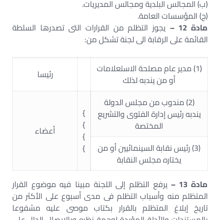
(ب) المجالس البلدية ومجالس المديريات.
(ج) المؤسسات العامة.
مادة 12 –
يجوز التظلم من القرارات التى تصدرها السلطة
القائمة على الرقابة الى لجنة تشكل من:
(1) مدير عام مصلحة الاستعلامات
رئيسا
أو من يندبه لذلك
(2) مندوب من مجلس الدولة
}
يندبه رئيس إدارة الفتوى والتشريع
}
المختصة
أعضاء
}
(3) رئيس نقابة السينمائيين أو من
}
يختاره مجلس النقابة
مادة 13 –
يرفع التظلم إلى اللجنة مبينا فيه موضوع القرار
المتظلم منه وأسباب التظلم فى مدى أسبوع على الأكثر من
تاريخ إبلاغ المتظلم بالقرار بكتاب موصى عليه مشفوعا
بالمستندات والأدلة المؤيدة لوجهة نظره وبالايصال الدال على