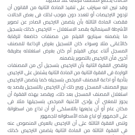
الحالات يخضع المصنف للرقابة عند تصديره.
وقد تبين انه سيترتب على تنفيذ المادة الثانية من القانون أن
تزدوج الترخيصات أو تتعدد دون موجب لذلك فى بعض الحالات
فقضت المادة الثالثة بأن يتضمن الترخيص الصادر عن تصوير
الأشرطة السينمائية بقصد الاستغلال – الترخيص كذلك بتسجيل
ما يتضمنه سيناريو الفيلم من مصنفات خاضعة للرقابة
كالأغانى مثلا وسواء كان التسجيل بغرض الإذاعة للمصنف
المسجل أثناء عرض الفيلم أم كان بغرض استغلاله بطريقة
أخرى فأن الترخيص بالتصوير يتضمنه.
وتقضى الفقرة الثانية بأن الترخيص بتسجيل أى من المصنفات
الواردة فى الفقرة الثانية من المادة الثانية يشتمل على الترخيص
بتأدية أو اذاعة المصنف المرخص بتسجيله كما يتضمن الترخيص
ببيع المصنف المسجل ويبرر ذلك أن الترخيص بالتسجيل يقصد به
استغلال المصنف المسجل بعد ذلك، ويقصد بهذه الفقرة أن
يجوز للمغنى أن يؤدى الأغنية المرخص بتسجيلها مثلا فى
مكان عام أو أن يذيعها باللاسلكى أو أن تذاع من اسطوانة
على الجمهور أو تباع هذه الأسطوانه للجمهور
وتنص الفقرة الثالثة على أن الترخيص بالعرض المنصوص عنه
فى الفقرة الثالثة من المادة الثانية يتضمن الترخيص كذلك