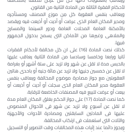
ويعاقب بالعقوبات ذاتها كل من عرض مصنفا بالمخالفة
لأحكام الفقرة الثالثة من المادة الثانية من القانون.
ويعاقب بنفس العقوبة كل مِن موزع المصنف ومستأجره
ومدير المكان العام الذى عرضت أو أديت أو أذيعت فيه ويقصد
بالأمكنة العامة المحلات العامة ودور السينما والمسارح
والملاهى وغيرها من الأماكن التى يسمح بدخول الجمهور
فيها.
كذلك نصت المادة (16) على ان كل مخالفة لأحكام الفقرات
ثانيا ورابعا وخامسا وسادسا من المادة الثانية يعاقب عليها
بالحبس مدة لا تقل عن شهر ولا تزيد على ستة أشهر أو بغرامة
لا تقل عن خمسين جنيها ولا تزيد عن مائة جنيه أو باحدى هاتين
العقوبتين مع جواز مصادرة موضوع المخالفة ويعاقب بنفس
العقوبة مدير المكان العام الذى سجلت أو أديت أو أذيعت أو
بيعت أو عرضت للبيع فيه المصنفات الخاضعة للرقابة.
كما نصت المادة (17) على جواز الحكم بغلق المكان العام مدة
لا تقل عن أسبوع ولا تزيد عن شهر فى الأحوال المنصوص
عليها فى المادتين السابقتين ومصادرة الأدوات والأجهزة
والآلات التى استعملت فى ارتكاب المخالفة.
ويجوز دائما عند إثبات هذه المخالفات وقت التصوير أو التسجيل