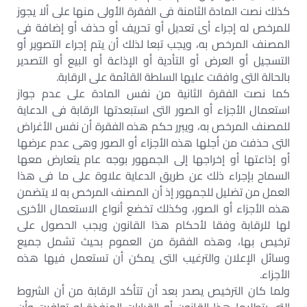
كذلك نصت المادة الثامنة فى الفقرة الأولى منها على ألا يجوز
للمرخص له إجراء أى تعديل أو تحريف أو حذف أو إضافة فى
المصنف المرخص به، ويجب تبعا لذلك أن يتم إجراء التصوير أو
التسجيل أو العرض أو التأدية أو الإذاعة أو البيع أو التصدير
بالحالة التى وافقت عليها السلطة القائمة على الرقابة.
كما نصت الفقرة الثانية من نفس المادة على عدم جواز
استعمال الأجزاء أو الصور التى استبعدتها الرقابة فى الدعاية
للمصنف المرخص به، ويبرر حكم هذه الفقرة أن نفس الأغراض
التى حذفت من أجلها هذه الأجزاء أو الصور وهى عدم عرضها
أو إذاعتها أو إخراجها إلى الجمهور بوجه عام يتعارض معها
السماح بإجراء ذلك عن طريق الدعاية علاوة على ما فى هذا
العمل من تضليل للجمهور إذ أن المصنف المرخص به لا يتضمن
هذه الأجزاء أو الصور، وكذلك تخضع أنواع الاستعمال الأخرى
لها للرقابة وفقا لأحكام هذا القانون ويجب الحصول على
ترخيص بها، وهذه الفقرة من العموم بحيث تشمل جميع
وسائل الإعلان والترغيب التى يمكن أن تستعمل فيها هذه
الأجزاء.
ولما كان الترخيص يصدر بعد أن تتأكد الرقابة من أن الشروط