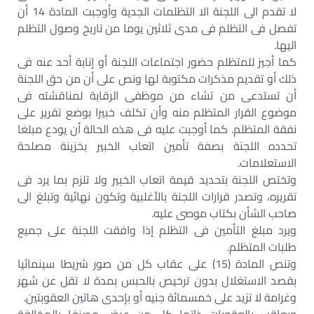
لا تقدم الى اللجنة الا التظلمات الجدية وأوجبت المادة 14 أن
تفصل فى التظلم فى مدى ثلاثين يوما من تاريخ وصول التظلم
اليها.
كما أجيز للمتظلم حضور اجتماعات اللجنة أو إنابة أحد عنه فى
ذلك أو تقديم مذكرات مكتوبة لها ونص على أن من حق اللجنة
أن تستدعى من تشاء من موظفى الرقابة لمناقشته فى
موضوع القرار المتظلم منه وأن تكلف خبيرا بوضع تقرير على
نفقة المتظلم. كما أوجبت عليه فى هذه الحالة أن يودع مبلغا
تحدده اللجنة بصفة تأمين اتعاب الخبير بخزينة مصلحة
الاستعلامات.
وتختص اللجنة بتحديد قيمة اتعاب الخبير ولا تلزم بما يرد فى
تقريره، وتصدر قرارات اللجنة بالأغلبية وتكون نهائية وتبلغ الى
صاحب الشأن بكتاب موصى عليه.
ويرد مبلغ التأمين فى التظلم إذا وافقت اللجنة على جميع
طلبات المتظلم.
وتنص المادة (15) على عقاب كل من صور شريطا سينمائيا
بقصد الاستغلال بدون ترخيص بالحبس بمدة لا تقل عن شهر
وغرامة لا تزيد على خمسمائة جنيه أو بإحدى هاتين العقوبتين.