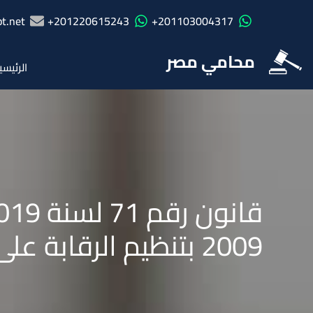
t.net
201220615243+
201103004317+
محامي مصر
الرئيسي
2009 بتنظيم الرقابة على الأسواق والأدوات المالية غير المصرفية