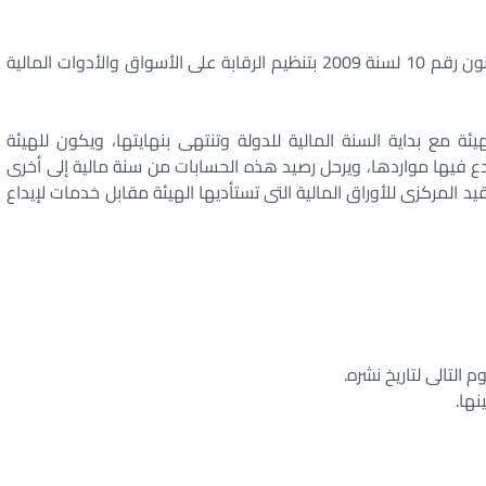
يستبدل بنص الفقرة الثانية من المادة السابعة من القانون رقم 10 لسنة 2009 بتنظيم الرقابة على الأسواق والأدوات المالية
يئة مع بداية السنة المالية للدولة وتنتهى بنهايتها، ويكون للهيئة
 فيها مواردها، ويرحل رصيد هذه الحسابات من سنة مالية إلى أخرى
ابل خدمات القيد المركزى للأوراق المالية التى تستأديها الهيئة مقابل خدمات لإيداع
 التالى لتاريخ نشره.
نها.