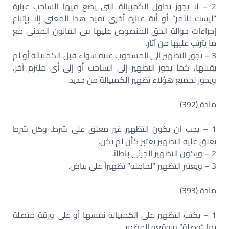
2 – لا يجوز تداول الكمبيالة التى يضع فيها الساحب عبارة
“ليست للأمر” أو أية عبارة أخرى تفيد هذا المعنى إلا بإتباع
إجراءات حوالة الحق المنصوص عليها فى القانون المدنى مع
ما يترتب عليها من آثار.
3 – يجوز التظهير إلى المسحوب عليه سواء قبل الكمبيالة أو لم
يقبلها، كما يجوز التظهير إلى الساحب أو إلى أى ملتزم آخر،
ويجوز لجميع هؤلاء تظهير الكمبيالة من جديد.
مادة (392)
1 – يجب أن يكون التظهير غير معلق على شرط. وكل شرط
يعلق عليه التظهير يعتبر كأن لم يكن.
2 – ويكون التظهير الجزئى باطلاً.
3 – ويعتبر التظهير “لحامله” تظهيراً على بياض.
مادة (393)
1 – يكتب التظهير على الكمبيالة نفسها أو على ورقة متصلة
بها “وصلة” ويوقعه المظهر.