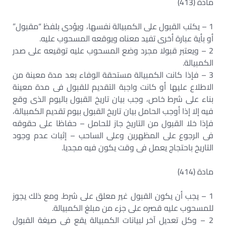
مادة (413)
1 – يكتب القبول على الكمبيالة نفسها، ويؤدى بلفظ “مقبول”
أو بأية عبارة أخرى تفيد معناه ويوقعه المسحوب عليه.
2 – ويعتبر قبولا مجرد وضع المسحوب عليه توقيعه على صدر
الكمبيالة.
3 – فإذا كانت الكمبيالة مستحقة الوفاء بعد مدة معينة من
الاطلاع عليها أو كانت واجبة التقديم للقبول فى مدة معينة
بناء على شرط خاص، وجب بيان تاريخ القبول باليوم الذى وقع
فيه إلا إذا أوجب الحامل بيان تاريخ القبول بيوم تقديم الكمبيالة،
فإذا خلا القبول من التاريخ جاز للحامل – حفاظا على حقوقه
فى الرجوع على المظهرين وعلى الساحب – إثبات عدم وجود
التاريخ باحتجاج يعمل فى وقت يكون فيه مجديا.
مادة (414)
1 – يجب أن يكون القبول غير معلق على شرط. ومع ذلك يجوز
للمسحوب عليه قصره على جزء من مبلغ الكمبيالة.
2 – وكل تعديل آخر لبيانات الكمبيالة يقع فى صيغة القبول