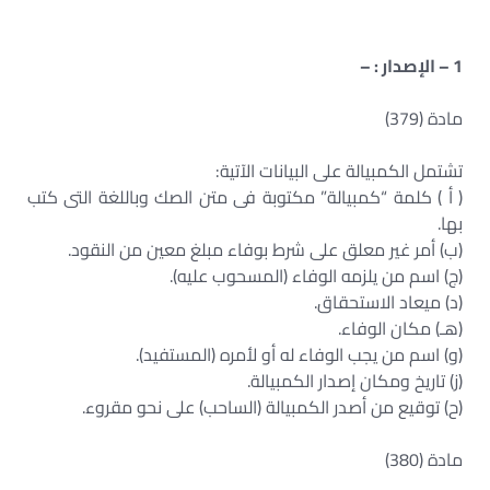
1 – الإصدار : –
مادة (379)
تشتمل الكمبيالة على البيانات الآتية:
( أ ) كلمة “كمبيالة” مكتوبة فى متن الصك وباللغة التى كتب
بها.
(ب) أمر غير معلق على شرط بوفاء مبلغ معين من النقود.
(ج) اسم من يلزمه الوفاء (المسحوب عليه).
(د) ميعاد الاستحقاق.
(هـ) مكان الوفاء.
(و) اسم من يجب الوفاء له أو لأمره (المستفيد).
(ز) تاريخ ومكان إصدار الكمبيالة.
(ح) توقيع من أصدر الكمبيالة (الساحب) على نحو مقروء.
مادة (380)