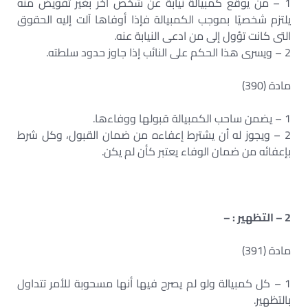
1 – من يوقع كمبيالة نيابة عن شخص آخر بغير تفويض منه
يلتزم شخصيًا بموجب الكمبيالة فإذا أوفاها آلت إليه الحقوق
التى كانت تؤول إلى من ادعى النيابة عنه.
2 – ويسرى هذا الحكم على النائب إذا جاوز حدود سلطته.
مادة (390)
1 – يضمن ساحب الكمبيالة قبولها ووفاءها.
2 – ويجوز له أن يشترط إعفاءه من ضمان القبول، وكل شرط
بإعفائه من ضمان الوفاء يعتبر كأن لم يكن.
2 – التظهير : –
مادة (391)
1 – كل كمبيالة ولو لم يصرح فيها أنها مسحوبة للأمر تتداول
بالتظهير.