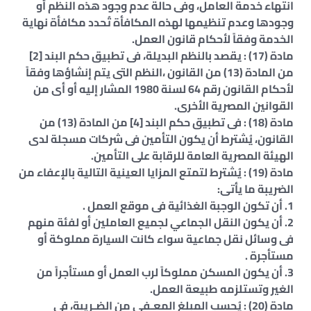
انتهاء خدمة العامل، وفى حالة عدم وجود هذه النظم أو
وجودها وعدم تنظيمها لهذه المكافأة تُحدد مكافأة نهاية
الخدمة وفقاً لأحكام قانون العمل.
مادة (17) : يقصد بالنظم البديلة، فى تطبيق حكم البند [2]
من المادة (13) من القانون ،النظم التى يتم إنشاؤها وفقاً
لأحكام القانون رقم 64 لسنة 1980 المشار إليه أو أى من
القوانين المصرية الأخرى.
مادة (18) : فى تطبيق حكم البند [4] من المادة (13) من
القانون، يُشترط أن يكون التأمين فى شركات مسجلة لدى
الهيئة المصرية العامة للرقابة على التأمين.
مادة (19) : يُشترط لتمتع المزايا العينية التالية بالإعفاء من
الضريبة ما يأتى:
1. أن تكون الوجبة الغذائية فى موقع العمل .
2. أن يكون النقل الجماعي لجميع العاملين أو لفئة منهم
فى وسائل نقل جماعية سواء كانت السيارة مملوكة أو
مستأجرة .
3. أن يكون المسكن مملوكاً لرب العمل أو مستأجراً من
الغير وتستلزمه طبيعة العمل.
مادة (20) : يُحسب المبلغ المعـفى من الضـريبة، فى