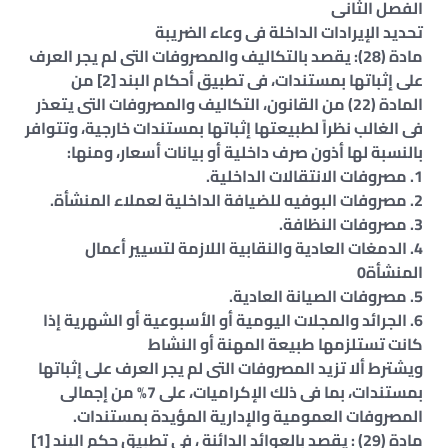
الفصل الثانى
تحديد الإيرادات الداخلة فى وعاء الضريبة
مادة (28): يقصد بالتكاليف والمصروفات التى لم يجر العرف
على إثباتها بمستندات، فى تطبيق أحكام البند [2] من
المادة (22) من القانون، التكاليف والمصروفات التى يتعذر
فى الغالب نظراً لطبيعتها إثباتها بمستندات خارجية، وتتوافر
بالنسبة لها أذون صرف داخلية أو بيانات أسعار، ومنها:
1. مصروفات الانتقالات الداخلية.
2. مصروفات البوفيه للضيافة الداخلية لعملاء المنشأة.
3. مصروفات النظافة.
4. الدمغات العادية والنقابية اللازمة لتسيير أعمال
المنشأة0
5. مصروفات الصيانة العادية.
6. الجرائد والمجلات اليومية أو الأسبوعية أو الشهرية إذا
كانت تستلزمها طبيعة المهنة أو النشاط
ويشترط ألا تزيد المصروفات التى لم يجر العرف على إثباتها
بمستندات، بما فى ذلك الإكراميات، على 7% من إجمالى
المصروفات العمومية والإدارية المؤيدة بمستندات.
مادة (29) : يقصد بالعوائد الدائنة ، فى تطبيق حكم البند [1]