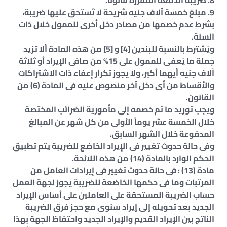
8. ضريبة الدمغة المقررة قانوناً.
9. مبلغ خمسة آلاف جنيه شريحة لا تُستحق عليها ضريبة،
بشرط عدم خصمها من مصادر دخل أخرى للممول خلال ذات
السنة.
ويُشترط بالنسبة للبندين [4] و [5] من هذه المادة ألا تزيد
جملة ما يُعفى للممول على 15% من صافى الإيراد أو ثلاثة
آلاف جنيه أيهما أكبر، ولا يجوز تكرار إعفاء ذات الاشتراكات
والأقساط من أى دخل آخر منصوص عليه فى المادة (6) من
القانون.
ويجب توريد ما تم خصمه إلى مأمورية الضرائب المختصة
خلال الخمسة عشر يوماً الأولى من كل شهر عن المبالغ
المدفوعة خلال الشهر السابق.
وفى حالة حدوث تغيير فى الإيراد الخاضع للضريبة يتم تطبيق
الحكم الوارد بالمادة (14) من هذه اللائحة.
مادة (13) : فى حالة حدوث تغيير فى إيرادات العامل من
المرتبات وما فى حكمها الخاضعة للضريبة يجوز لجهة العمل
حساب الضريبة المستحقة على العاملين على أساس الإيراد
الجديد بعد تحويله إلى إيراد سنوى مع حجز فرق الضريبة
الناتج بين الإيراد القديم والإيراد الجديد واحتفاظ الجهة بهذا