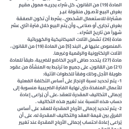
المادة (19) من القانون، كل شراء يجريـه ممول مقيم
بغرض البيع لأصـول منقولة غيـر
مشتراة للاستعمال الشخصي ، بشرط أن تكون الصفقة
بغرض تجارى أو صناعى، وأن يتم البيع خلال فترة اثني عشر
شهراً من تاريخ الشراء .
مادة (26): تشمل الآلات الميكانيكية والكهربائية
،المنصوص عليها فى البند [5] من المادة (19) من القانون ،
الآلات الإلكترونية والرقمية وغيرها.
مادة (27): يتحدد صافى الربح الخاضع للضريبة، طبقاً للمادة
(21) من القانون، على جميع ما ترتبط به المنشأة من عقود
طويلة الأجل وذلك وفقاً للخطوات الآتية:
1- يتم تحديد نسبة الإنجاز على أساس التكلفة الفعلية
للأعمال المنفذة حتى نهاية الفترة الضريبية منسوبة إلى
إجمالى التكاليف المقدرة للعقد ،على أن يُراعى إعادة
حساب هذه النسبة عند تغيير هذه التكاليف .
2- يتم تحديد إجمالى الأرباح المقدرة للعقد على أساس
الفرق بين قيمة العقد والتكاليف المقدرة له، على أن
يُراعى إعادة احتساب إجمالى الأرباح المقدرة عند تغيير