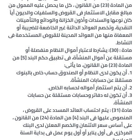
من المادة (23) من القانون ، كل ما يحصل عليه الممول من
مبالغ مقابل الاستثمار فى القروض والسلفيات والديون أياً
كان نوعها والسندات وأذون الخزانة والودائع والتأمينات
النقدية، وتخصم العوائد الدائنة غير الخاضعة للضريبة أو
المعفاة منها من العوائد المدينة للقروض المستخدمة فى
النشاط.
مادة : (30): يشترط لاعتبار أموال النظام منفصلة أو
مستقلة عن أموال المنشأة، فى تطبيق حكم البند [5] من
المادة (23) من القانون، ما يأتى:
1. أن يكون لدى النظام أو الصندوق حساب خاص بالبنوك
مستقلاً عن حسابات المنشأة.
2. أن يتم استثمار أمواله لحسابه الخاص.
3. أن تكون له دفاتر وحسابات مستقلة عن حسابات
المنشأة.
مادة (31) : يتم احتساب العائد المسدد على القروض ،
المنصوص عليها فى البند [4] من المادة (24) من القانون ،
على أساس سعر الائتمان والخصم المعلن لدى البنك
المركزى فى أول يناير أو أول يوم عمل فى بداية السنة