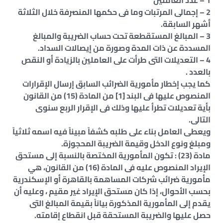
1 – عدد العاملين
2 – إجمالى المرتبات وما فى حكمها المنصرفة خلال الثلاثة
أشهر السابقة.
3 – المبالغ المستقطعة تحت حساب الضريبة والمبالغ
المسددة عن ذات المدة وصورة من إيصالات السداد.
4 – التعديلات التى طرأت على العاملين بالزيادة أو النقص
بالعدد .
كما يجب إخطار مأمورية الضرائب السابق إرسال الإقرارات
المنصوص عليها فى البند [1] من المادة (15) من القانون
بأية تعديلات تطرأ عليها وذلك فى الإقرار الربع سنوى
التالى.
ويعطى العامل بناء على طلبه كشفاً مبيناً فيه اسمه ثلاثياً
ومبلغ ونوع الدخل وقيمة الضريبة المحجوزة.
مادة (23) : تكون المأمورية المختصة بالنسبة إلى مستحق
الإيراد المنصوص عليه فى المادة (16) من القانون، هي
مأمورية ضرائب شركات المساهمة بالقاهرة أو الإسكندرية
بحسب الأحوال، إذا كان مستحق الإيراد غير مقيم ، وعليه أن
يقدم إلى المأمورية المذكورة بياناً بقيمة المبالغ التى
حصل عليها والضريبة المستحقة قبل انقطاع إقامته.