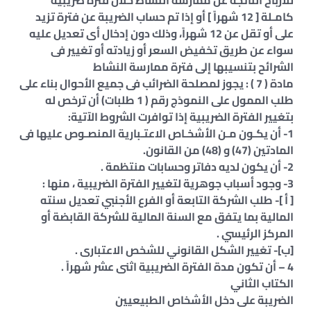
للأرباح الناتجة عن ممارسة النشاط خلال فترة ضريبية
كامـلة [ 12 شهراً ] أو إذا تم حساب الضريبة عن فترة تزيد
على أو تقل عن 12 شهراً، وذلك دون إدخال أى تعديل عليه
سواء عن طريق تخفيض السعر أو زيادته أو تغيير فى
الشرائح بتنسيبها إلى فترة ممارسة النشاط
مادة ( 7 ) : يجوز لمصلحة الضرائب فى جميع الأحوال بناء على
طلب الممول على النموذج رقم ( 1 طلبات) أن ترخص له
بتغيير الفترة الضريبية إذا توافرت الشروط الآتية:
1- أن يكـون مـن الأشخـاص الاعتـبارية المنصـوص عليها فى
المادتين (47) و (48) من القانون.
2- أن يكون لديه دفاتر وحسابات منتظمة .
3- وجود أسباب جوهرية لتغيير الفترة الضريبية ، منها :
[ أ ]- طلب الشركة التابعة أو الفرع الأجنبي تعديل سنته
المالية بما يتفق مع السنة المالية للشركة القابضة أو
المركز الرئيسي .
[ب]- تغيير الشكل القانوني للشخص الاعتبارى .
4 – أن تكون مدة الفترة الضريبية اثنى عشر شهراً .
الكتاب الثاني
الضريبة على دخل الأشخاص الطبيعيين