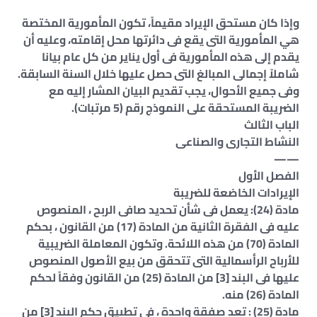
وإذا كان مستحق الإيراد مقيماً، تكون المأمورية المختصة
هي المأمورية التى يقع فى دائرتها محل إقامته، وعليه أن
يقدم إلى هذه المأمورية فى أول يناير من كل عام بيانا
شاملاً إجمالى المبالغ التى حصل عليها خلال السنة السابقة.
وفى جميع الأحوال، يجب تقديم البيان المشار إليه مع
الضريبة المستحقة على النموذج رقم (5 مرتبات).
الباب الثالث
النشاط التجارى والصناعى
——
الفصل الأول
الإيرادات الخاضعة للضريبة
مادة (24): يعمل فى شأن تحديد صافى الربح ، المنصوص
عليه فى الفقرة الثانية من المادة (17) من القانون ، بحكم
المادة (70) من هذه اللائحة. وتكون المعاملة الضريبية
للأرباح الرأسمالية التى تتحقق من بيع الأصول المنصوص
عليها فى البند [3] من المادة (25) من القانون وفقاً لحكم
المادة (26) منه.
مادة (25) : تعد صفقة واحدة ، فى تطبيق حكم البند [3] من