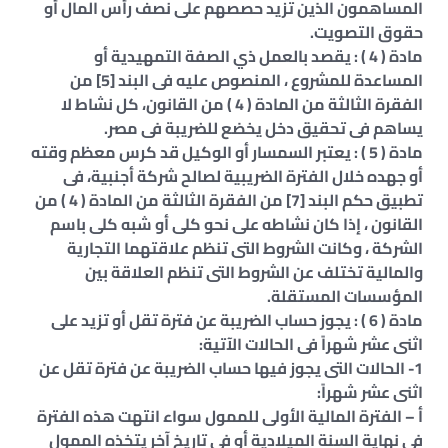
المساهمون الذين تزيد حصصهم على نصف رأس المال أو
حقوق التصويت.
مادة ( 4 ) : يقصد بالعمل ذي الصفة التمهيدية أو
المساعدة للمشروع ، المنصوص عليه فى البند [5] من
الفقرة الثالثة من المادة ( 4 ) من القانون، كل نشاط لا
يساهم فى تحقيق دخل يخضع للضريبة فى مصر.
مادة ( 5 ) : يعتبر السمسار أو الوكيل قد كرس معظم وقته
أو جهده خلال الفترة الضريبية لصالح شركة أجنبية، فى
تطبيق حكم البند [7] من الفقرة الثالثة من المادة ( 4 ) من
القانون ، إذا كان نشاطه على نحو كلى أو شبه كلى باسم
الشركة ، وكانت الشروط التى تنظم علاقتهما التجارية
والمالية تختلف عن الشروط التى تنظم العلاقة بين
المؤسسات المستقلة.
مادة ( 6 ) : يجوز حساب الضريبة عن فترة تقل أو تزيد على
اثنى عشر شهراً فى الحالات الآتية:
1- الحالات التى يجوز فيها حساب الضريبة عن فترة تقل عن
اثنى عشر شهراً:
أ – الفترة المالية الأولى للممول سواء انتهت هذه الفترة
فى نهاية السنة الميلادية أو فى تاريخ آخر يتخذه الممول