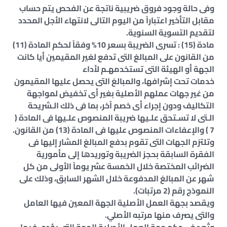
وفى حالة وجود فروق ضريبية ناتجة عن الفحص يتم حساب
مقابل التأخير اعتباراً من اليوم التالى لانتهاء الأجل المحدد
لتقديم التسوية السنوية.
مادة (15) : تسرى الضريبة بسعر 10% وفقاً لحكم المادة (11)
من القانون على المبالغ التى تدفع لغير المقيمين أيا كانت
الجهة أو الهيئة التى تستخدمهـم لأداء
خدمات تحت إشرافها، والمبالغ التى يحصل عليها المقيمون
من غير جهات عملهم الأصلية بغير أى تخفيض لمواجهة
التكاليف ودون إجراء أى خصم آخر، بما فى ذلك الـشريحة
الـتى لا تسـتحق علـيها ضريبة المنصوص علـيها فى المادة (
7 ) والإعفاءات المنصوص عليها فى المادة (13) من القانون.
وتلتزم الجهات التى تقوم بدفع المبالغ المشار إليها فى
الفقرة السابقة بحجز الضريبة وتوريدها إلى مأمورية
الضرائب المختصة خلال الخمسة عشر يوماً الأولى من كل
شهر عن المبالغ المدفوعة خلال الشهر السابق، وذلك على
النموذج رقم (2 مرتبات).
ويقصد بجهة العمل الأصلية الجهة المعين فيها العامل
والتى يصرف منها مرتبه الأصلي.