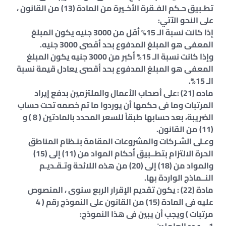
تطـبيق حـكم الفـقرة الأخـيرة من المادة (13) من القانون ،
على النحو الآتي:
إذا كانت نسبة الـ 15% أقل من 3000 جنيه يكون المبلغ
المعفى هو المبلغ المدفوع بحد أقصى 3000 جنيه.
وإذا كانت نسبة الـ 15% أكبر من 3000 جنيه يكون المبلغ
المعفى هو المبلغ المدفوع بحد أقصى يعادل قيمة نسبة
الـ 15%.
ماده (21) :على أصحاب الأعمال والملتزمين بدفع إيراد
المرتبات وما فى حكمها أن يوردوا ما تم خصمه تحت حساب
الضريبة، بعد حسابها طبقاً للسعر المحدد بالمادتين ( 8 ) و
(11) من القانون.
وعـلى الشـركات والمشروعات المقامة بنـظام المناطق
الحرة الالتزام بتطــبيق أحكام المواد من (11) إلى (15)
والمواد من (18) إلى (20) من هذه اللائحة وتـقـديـم
النــماذج الواردة بها.
مادة (22) : يكون تقديم الإقرار الربع سنوى ، المنصوص
عليه فى المادة (15) من القانون على النموذج رقم ( 4
مرتبات ) ويجب أن يبين فى هذا النموذج: