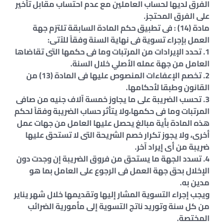
الفرق لديها لحساب العاملين مع عدم احتساب مقابل تأخير
على الفرق المحتجز.
مادة (14) : فى تطبيق حكم المادة السابقة تلتزم جهة
العمل بإجراء تسوية فى نهاية السنة وفقاً للآتى:
1. تحدد الإيرادات من المرتبات وما فى حكمها التى تقاضاها
العامل من جهة عمله الأصلي خلال السنة.
2. تخصم الإعفاءات المنصوص عليها فى المادة (13) من
القانون وطبقا لأحكامها.
3. تحسب الضريبة على ما يجاوز خمسة آلاف جنيه من صافى
المرتبات وما فى حكمها،ولا يتأثر حساب الضريبة وفقاً لحكم
هذه المادة بأية مبالغ يحصل عليها العامل من جهات عمل
أخرى، ولا يجوز تكرار خصم الشريحة التى لا تستحق عليها
ضريبة من أى إيراد آخر.
4. تسدد الجهة ما يستحق من فروق الضريبة إن وجدت دون
الإخلال بحق جهة العمل فى الرجوع على العامل بما هو
مدين به.
ويجب إجراء التسوية المشار إليها وتقديمها خلال شهر يناير
من كل سنة وتوريد ناتج التسوية إلى مأمورية الضرائب
المختصة.