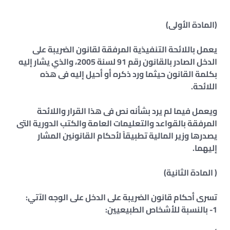
(المادة الأولى)
يعمل باللائحة التنفيذية المرفقة لقانون الضريبة على
الدخل الصادر بالقانون رقم 91 لسنة 2005، والذي يشار إليه
بكلمة القانون حيثما ورد ذكره أو أحيل إليه فى هذه
اللائحة.
ويعمل فيما لم يرد بشأنه نص فى هذا القرار واللائحة
المرفقة بالقواعد والتعليمات العامة والكتب الدورية التى
يصدرها وزير المالية تطبيقاً لأحكام القانونين المشار
إليهما.
( المادة الثانية)
تسرى أحكام قانون الضريبة على الدخل على الوجه الآتي:
1- بالنسبة للأشخاص الطبيعيين: