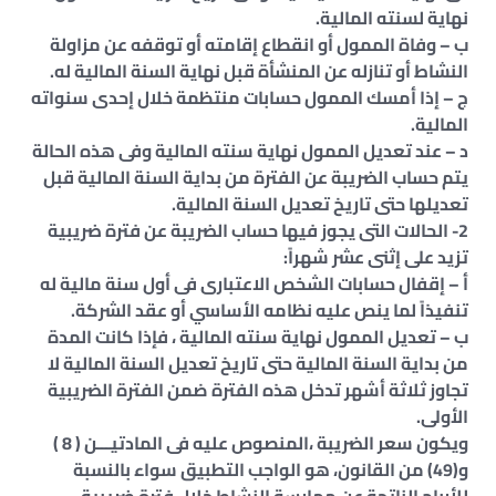
نهاية لسنته المالية.
ب – وفاة الممول أو انقطاع إقامته أو توقفه عن مزاولة
النشاط أو تنازله عن المنشأة قبل نهاية السنة المالية له.
ج – إذا أمسك الممول حسابات منتظمة خلال إحدى سنواته
المالية.
د – عند تعديل الممول نهاية سنته المالية وفى هذه الحالة
يتم حساب الضريبة عن الفترة من بداية السنة المالية قبل
تعديلها حتى تاريخ تعديل السنة المالية.
2- الحالات التى يجوز فيها حساب الضريبة عن فترة ضريبية
تزيد على إثنى عشر شهراً:
أ – إقفال حسابات الشخص الاعتبارى فى أول سنة مالية له
تنفيذاً لما ينص عليه نظامه الأساسي أو عقد الشركة.
ب – تعديل الممول نهاية سنته المالية ، فإذا كانت المدة
من بداية السنة المالية حتى تاريخ تعديل السنة المالية لا
تجاوز ثلاثة أشهر تدخل هذه الفترة ضمن الفترة الضريبية
الأولى.
ويكون سعر الضريبة ،المنصوص عليه فى المادتيـــن ( 8 )
و(49) من القانون، هو الواجب التطبيق سواء بالنسبة