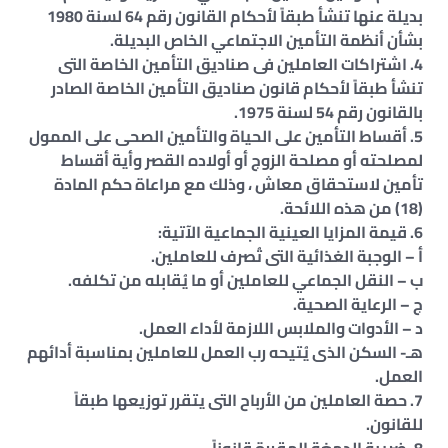
بديلة عنها تنشأ طبقاً لأحكام القانون رقم 64 لسنة 1980
بشأن أنظمة التأمين الاجتماعي الخاص البديلة.
4. اشتراكات العاملين فى صناديق التأمين الخاصة التى
تنشأ طبقاً لأحكام قانون صناديق التأمين الخاصة الصادر
بالقانون رقم 54 لسنة 1975.
5. أقساط التأمين على الحياة والتأمين الصحى على الممول
لمصلحته أو مصلحة الزوج أو أولاده القصر وأية أقساط
تأمين لاستحقاق معاش ، وذلك مع مراعاة حكم المادة
(18) من هذه اللائحة.
6. قيمة المزايا العينية الجماعية الآتية:
أ – الوجبة الغذائية التى تُصرف للعاملين.
ب – النقل الجماعي للعاملين أو ما يُقابله من تكلفه.
ج – الرعاية الصحية.
د – الأدوات والملابس اللازمة لأداء العمل.
هـ- السكن الذى يُتيحه رب العمل للعاملين بمناسبة أدائهم
العمل.
7. حصة العاملين من الأرباح التى يتقرر توزيعها طبقاً
للقانون.