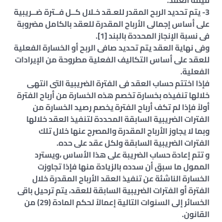
قيمة العقد.
3- يتم تحديد الربح المقدر للعـقد خـلال كــل فــترة ضــريبية
على أساس إجمالى الأرباح المقدرة للعقد بالكامل مضروبة
فى نسبة الإنجاز المحددة بالبند [1].
وفى نهاية العقد يتم تحديد صافى الربح أو الخسارة الفعلية
للعقد على أساس التكاليف الفعلية مطروحة من الإيرادات
الفعلية.
فإذا اختتم حساب العقد فى الفترة الضريبية التى انتهى
خلالها تنفيذه بخسارة تخصم هذه الخسارة من أرباح الفترة
أولاً فإذا لم تكف أرباح الفترة يخصم رصيد الخسارة من
الفترات الضريبية السابقة المحددة لتنفيذ العقد خلالها
وبما لا يجاوز الأرباح المقدرة والمصرح عنها خلال تلك
الفترات الضريبية السابقة ولكل عقد على حده.
و تتم إعادة حساب الضريبة على هذا الأساس ،ويسترد
الممول ما سبق أن سدده بالزيادة منها فإذا تجاوزت
الخسارة الناشئة عن تنفيذ العقد الأرباح المقدرة خلال
الفترة أو الفترات الضريبية السابقة للعقد، يتم ترحيل باقى
الخسائر إلى السنوات التالية إعمالاً لحكم المادة (29) من
القانون.