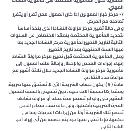
العقارية تكون المأمورية المختصة هي مأمورية النشاط
المهني.
7- مركز كبار الممولين إذا كان الممول ممن تقرر أو يتقرر
تعامله مع المركز.
و فى حالة تغيير مركز مزاولة النشاط الذى يتخذ أساساً
لتحديد المأمورية المختصة ينعقد الاختصاص عن السنوات
التالية لتاريخ التغيير لمأمورية مركز النشاط الجديد بما
فيها السنة المنتهية بعد تاريخ التغيير.
وعلى المأمورية المختصة قبل تغيير مركز مزاولة النشاط
إنهاء إجراءات الفحص والإخطار وإحالة ملف الممول إلى
مأمورية مركز مزاولة النشاط الجديد خلال ثلاثة أشهر مع
مراعاة مدد التقادم.
مادة ( 9 ): يكون حساب الشريحة التى لا تُستحق عنها ضريبة،
ومقدارها خمسة آلاف جنيه ، دون تخفيض بالنسبة للممول
المقيم حتى ولو لم تستمر مدة عمله أو مزاولة نشاطه
الفترة الضريبية بأكملها، وفى حالة تعدد مصادر الدخل
تُخصم تلك الشريحة أولاً من إيرادات المرتبات وما فى
حكمها، فإذا تبقى منها جزء يتم خصمه من أى إيراد آخر.
الباب الثانى