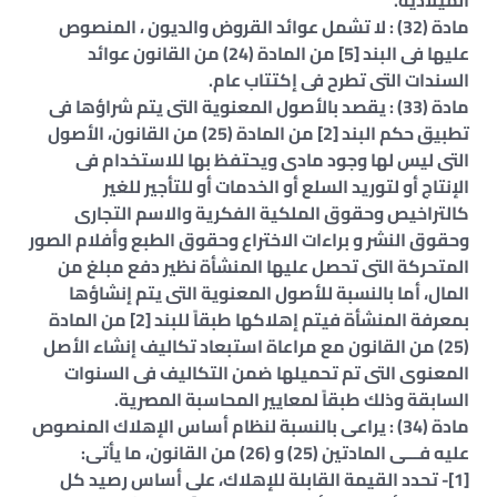
الميلادية.
مادة (32) : لا تشمل عوائد القروض والديون ، المنصوص
عليها فى البند [5] من المادة (24) من القانون عوائد
السندات التى تطرح فى إكتتاب عام.
مادة (33) : يقصد بالأصول المعنوية التى يتم شراؤها فى
تطبيق حكم البند [2] من المادة (25) من القانون، الأصول
التى ليس لها وجود مادى ويحتفظ بها للاستخدام فى
الإنتاج أو لتوريد السلع أو الخدمات أو للتأجير للغير
كالتراخيص وحقوق الملكية الفكرية والاسم التجارى
وحقوق النشر و براءات الاختراع وحقوق الطبع وأفلام الصور
المتحركة التى تحصل عليها المنشأة نظير دفع مبلغ من
المال، أما بالنسبة للأصول المعنوية التى يتم إنشاؤها
بمعرفة المنشأة فيتم إهلاكها طبقاً للبند [2] من المادة
(25) من القانون مع مراعاة استبعاد تكاليف إنشاء الأصل
المعنوى التى تم تحميلها ضمن التكاليف فى السنوات
السابقة وذلك طبقاً لمعايير المحاسبة المصرية.
مادة (34) : يراعى بالنسبة لنظام أساس الإهلاك المنصوص
عليه فـــى المادتين (25) و (26) من القانون، ما يأتى:
[1]- تحدد القيمة القابلة للإهلاك، على أساس رصيد كل