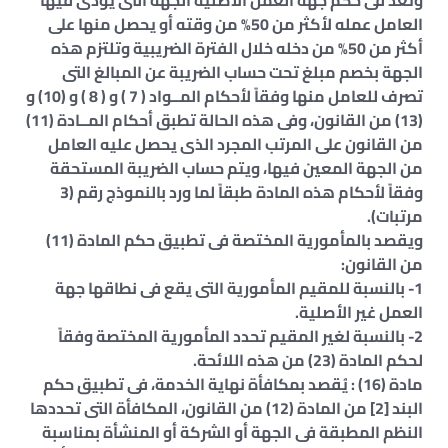
وتُعد فى حكم جهة العمل الأصلية الجهة التى يؤدى فيها
العامل عمله لأكثر من 50% من وقته أو يحصل منها على
أكثر من 50% من دخله خلال الفترة الضريبية وتلتزم هذه
الجهة بخصم مبلغ تحت حساب الضريبة عن المبالغ التى
تصرف للعامل منها وفقاً لأحكام المــواد ( 7 ) و ( 8 ) و (10) و
(13) من القانون، وفى هذه الحالة تطبق أحكام المــادة (11)
من القانون على المرتب المجرد الذى يحصل عليه العامل
من الجهة المعين فيها، ويتم حساب الضريبة المستحقة
وفقاً لأحكام هذه المادة طبقاً لما ورد بالنموذج رقم (3
مرتبات).
ويقصد بالمأمورية المختصة فى تطبيق حكم المادة (11)
من القانون:
1- بالنسبة للمقيم المأمورية التى يقع فى نطاقها جهة
العمل غير الأصلية.
2- بالنسبة لغير المقيم تحدد المأمورية المختصة وفقاً
لحكم المادة (23) من هذه اللائحة.
مادة (16) : يُقصد بمكافأة نهاية الخدمة، فى تطبيق حكم
البند [2] من المادة (12) من القانون، المكافأة التى تحددها
النظم المطبقة فى الجهة أو الشركة أو المنشأة بمناسبة