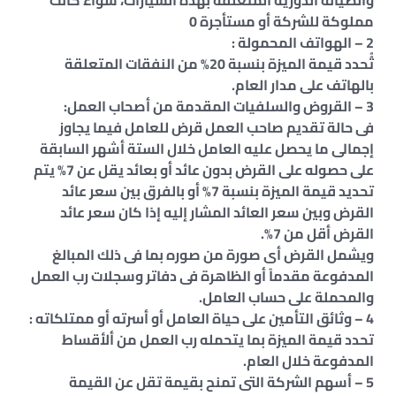
والصيانة الدورية المتعلقة بهذه السيارات، سواء كانت
مملوكة للشركة أو مستأجرة 0
2 – الهواتف المحمولة :
تُُحدد قيمة الميزة بنسبة 20% من النفقات المتعلقة
بالهاتف على مدار العام.
3 – القروض والسلفيات المقدمة من أصحاب العمل:
فى حالة تقديم صاحب العمل قرض للعامل فيما يجاوز
إجمالى ما يحصل عليه العامل خلال الستة أشهر السابقة
على حصوله على القرض بدون عائد أو بعائد يقل عن 7% يتم
تحديد قيمة الميزة بنسبة 7% أو بالفرق بين سعر عائد
القرض وبين سعر العائد المشار إليه إذا كان سعر عائد
القرض أقل من 7%.
ويشمل القرض أى صورة من صوره بما فى ذلك المبالغ
المدفوعة مقدماً أو الظاهرة فى دفاتر وسجلات رب العمل
والمحملة على حساب العامل.
4 – وثائق التأمين على حياة العامل أو أسرته أو ممتلكاته :
تحدد قيمة الميزة بما يتحمله رب العمل من ألأقساط
المدفوعة خلال العام.
5 – أسهم الشركة التى تمنح بقيمة تقل عن القيمة