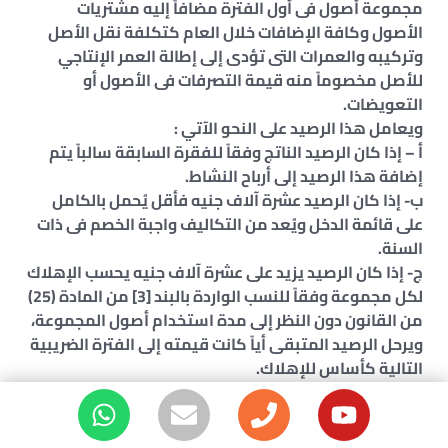
مجموعة أصول فى أول الفترة مضافاً إليه مشتريات
الأصول وكافة الإضافات خلال العام كتكلفة نقل الأصل
وتركيبه والعمرات التى تؤدى إلى إطالة العمر الإنتاجي
للأصل مخصوماً منه قيمة التصرفات فى الأصول أو
التعويضات.
ويعامل هذا الرصيد على النحو الآتي :
أ – إذا كان الرصيد الناتج وفقاً للفقرة السابقة سالباً يتم
إضافة هذا الرصيد إلى أرباح النشاط.
ب- إذا كان الرصيد عشرة آلاف جنيه فأقل يُحمل بالكامل
على قائمة الدخل ويُعد من التكاليف واجبة الخصم فى ذات
السنة.
ج- إذا كان الرصيد يزيد على عشرة آلاف جنيه يحسب الإهلاك
لكل مجموعة وفقاً للنسب الواردة بالبند [3] من المادة (25)
من القانون دون النظر إلى مدة استخدام أصول المجموعة،
ويرحل الرصيد المتبقى أياً كانت قيمته إلى الفترة الضريبية
التالية كأساس للإهلاك.
[2]- لا يجوز مخالفة نسب الإهلاك المنصوص عليها فى
المادة (25) من القانون وذلك لأغراض حساب الضريبة.
[3] – لا تخضع الأصول المهداة التى تُدرج قيمتها ضمن