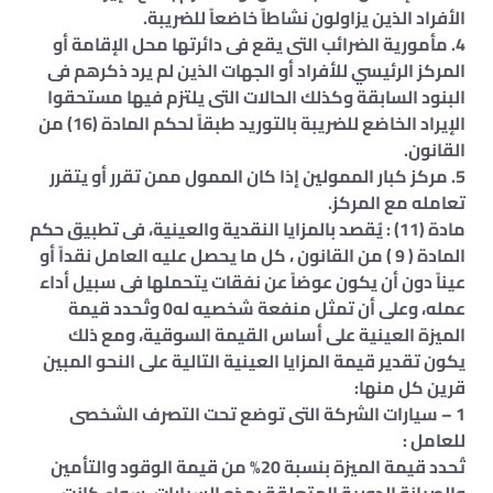
الأفراد الذين يزاولون نشاطاً خاضعاً للضريبة.
4. مأمورية الضرائب التى يقع فى دائرتها محل الإقامة أو
المركز الرئيسي للأفراد أو الجهات الذين لم يرد ذكرهم فى
البنود السابقة وكذلك الحالات التى يلتزم فيها مستحقوا
الإيراد الخاضع للضريبة بالتوريد طبقاً لحكم المادة (16) من
القانون.
5. مركز كبار الممولين إذا كان الممول ممن تقرر أو يتقرر
تعامله مع المركز.
مادة (11) : يُقصد بالمزايا النقدية والعينية، فى تطبيق حكم
المادة ( 9 ) من القانون ، كل ما يحصل عليه العامل نقداً أو
عيناً دون أن يكون عوضاً عن نفقات يتحملها فى سبيل أداء
عمله، وعلى أن تمثل منفعة شخصيه له0 وتُحدد قيمة
الميزة العينية على أساس القيمة السوقية، ومع ذلك
يكون تقدير قيمة المزايا العينية التالية على النحو المبين
قرين كل منها:
1 – سيارات الشركة التى توضع تحت التصرف الشخصى
للعامل :
تُحدد قيمة الميزة بنسبة 20% من قيمة الوقود والتأمين