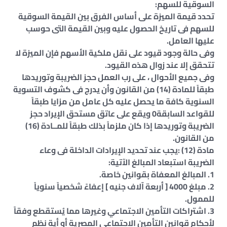
السوقية للسهم:
تحدد قيمة الميزة على أساس الفرق بين القيمة السوقية
للسهم فى تاريخ الحصول عليه وبين القيمة التى حوسب
عليها العامل.
وفى حالة وجود قيود على نقل ملكية الأسهم فإن الميزة لا
تتحقق إلا عند زوال هذه القيود.
وفى جميع الأحوال ، على رب العمل حجز الضريبة وتوريدها
طبقاً للمادة (14) من القانون وأن يدرج فى كشوف التسوية
السنوية كافة ما يحصل عليه كل عامل من مزايا طبقاً
للقواعد السابقة0 ويقع على عاتق مستحق الإيراد حجز
الضريبة وتوريدها إذا كان ملزماً بذلك طبقاً للمــادة (16)
من القانون.
مادة (12) :يجب عند تحديد الإيرادات الداخلة فى وعاء
الضريبة استبعاد المبالغ الآتية:
1. المبالغ المعفاة بقوانين خاصة.
2. مبلغ 4000 [ أربعة آلاف جنيه ] إعفاءً شخصياً سنوياً
للممول.
3. اشتراكات التأمين الاجتماعي وغيرها مما يُستقطع وفقاً
لأحكام قوانين التأمين الاجتماعي المصرية أو أية نظم