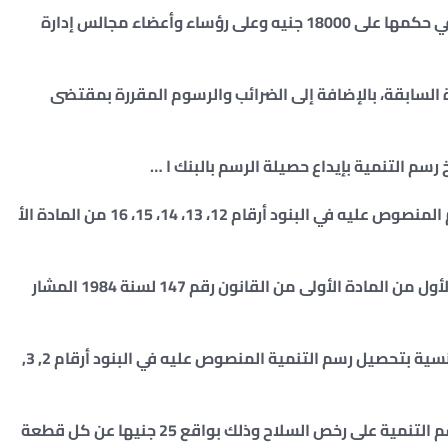
المادة (2) : على كل عامل تزيد مرتباته السنوية وما في حكمها على 18000 جنيه وعلى رؤساء وأعضاء مجالس إدارة
 المادة السابقة، بالإضافة إلى الضرائب والرسوم المقررة بمقتضى
المادة (3) : إذا تخلفت الجهة الملتزمة بتحصيل الرسم المنصوص عليه في البنود أرقام 12، 13، 14، 15، 16 من المادة الأ
المادة (4) : لا يسري الرسم المنصوص عليه في البند الأول من المادة الأولى من القانون رقم 147 لسنة 1984 المشار
المادة (4) : تقوم مصلحة وثائق السفر والهجرة والجنسية بتحصيل رسم التنمية المنصوص عليه في البنود أرقام 2, 3,
المادة (5) : تقوم مديرية الأمن المختصة بتحصيل رسم التنمية على رخص السلاح وذلك بواقع 25 جنيها عن كل قطعة