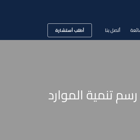
ائعة
أتصل بنا
أطلب أستشارة
للقانون رقم 147 لسنة 1984 بفرض رسم تنمية الموارد