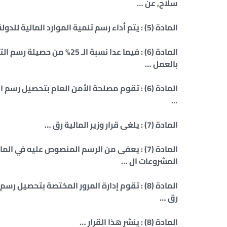
سلاح, عن …
المادة (5) : يتم أداء رسم تنمية الموارد المالية للدولة إما نقدا أو بقسائم توريد، أو بمحررات مدموغة مقدما …
المادة (6) : فيما عدا نسبة ا
بالعمل …
…
المادة (7) : يلغى قرار وزير المالية رق …
المادة (7) : يعفى من الرسم المنصوص عليه في
المشروعات ال …
رق …
المادة (8) : ينشر هذا القرار …