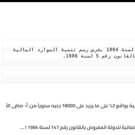
اللائحة التنفيذية للقانون رقم 147 لسنة 1984 بفرض رسم تنمية الموارد المالية 
 رقم 5 لسنة 1986.
المادة (1) : تقوم مصلحة الضرائب بتحصيل رسم التنمية بواقع 2% على ما يزيد على 18000 جنيه سنوياً من: ‌أ- صافى الأ