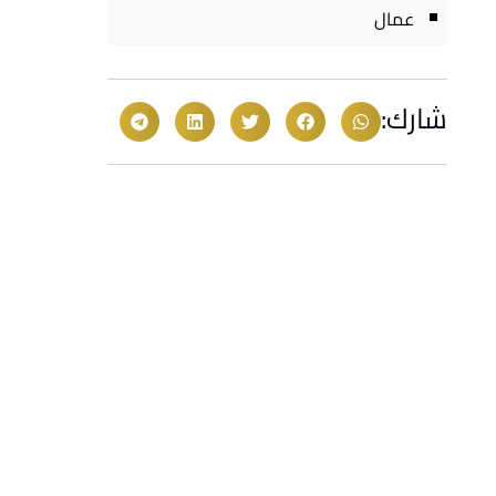
عمال
شارك: