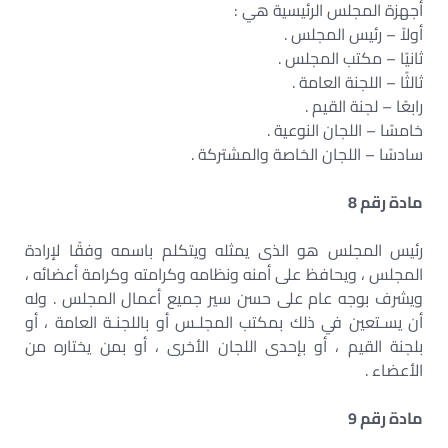
أجهزة المجلس الرئيسية هي :
أولاً – رئيس المجلس .
ثانيًا – مكتب المجلس .
ثالثًا – اللجنة العامة .
رابعًا – لجنة القيم .
خامسًا – اللجان النوعية .
سادسًا – اللجان الخاصة والمشتركة .
مادة رقم 8
رئيس المجلس هو الذى يمثله ويتكلم باسمه وفقًا لإرادة
المجلس ، ويحافظ على أمنه ونظامه وكرامته وكرامة أعضائه ،
ويشرف بوجه عام على حسن سير جميع أعمال المجلس . وله
أن يسـتعين في ذلك بمكتب المجلـس أو باللجنـة العامة ، أو
بلجنة القيم ، أو بإحدى اللجان الأخرى ، أو بمن يختاره من
الأعضاء .
مادة رقم 9