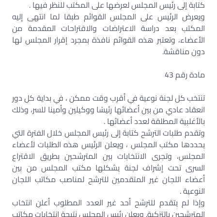
كتابة إلى رئيس المجلس لعرضها على المكتب للنظر فيها .
ويعرض الرئيس على المجلس القوائم طبقا لما انتهى إليه
المكتب بعد دراسة الاعتراضات والاقتراحات المقدمة من
الأعضاء، وتعتبر هذه القوائم نافذة بمجرد إقرار المجلس لها
دون مناقشة.
مادة رقم 43
تنتخب كل لجنة نوعية في أقرب وقت ممكن ، في بداية كل دور
انعقاد عادي من بين أعضائها رئيسًا ووكيلين وأمينا للسر، وذلك
بالأغلبية المطلقة لعدد أعضائها .
وتقدم طلبات الترشح كتابة إلى رئيس المجلس خلال الفترة التي
يحددها مكتب المجلس ، ويعلن الرئيس هذه الطلبات لأعضاء
المجلس، وتجرى الانتخابات بين المترشحين بطريق الاقتراع
السرى تحت إشراف لجنة يشكلها مكتب المجلس من بين
أعضاء اللجان غير المتقدمين للترشح لمناصب مكاتب اللجان
النوعية .
وإذا لم يتقدم للترشح أحد غير العدد المطلوب أعلن انتخاب
المترشحين بالتزكية. ويعلن رئيس المجلس نتيجة انتخابات مكاتب