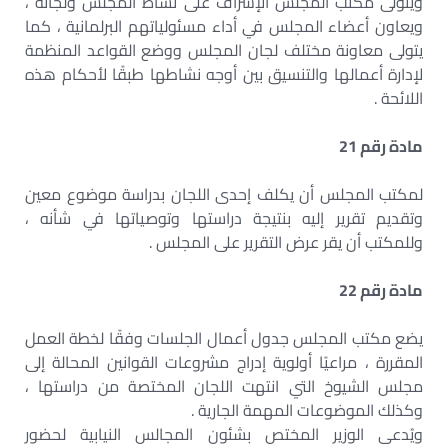
ويتولى مكتب المجلس الإشراف على نشاط المجلس ولجانه ،
ويعاون أعضاء المجلس في أداء مسئولياتهم البرلمانية ، كما
يتولى معاونة مختلف لجان المجلس ووضع القواعد المنظمة
لإدارة أعمالها والتنسيق بين أوجه نشاطها طبقًا لأحكام هذه
اللائحة .
مادة رقم 21
لمكتب المجلس أن يكلف إحدى اللجان بدراسة موضوع معين
وتقديم تقرير إليه بنتيجة دراستها وتوصياتها في شأنه ،
وللمكتب أن يقر عرض التقرير على المجلس .
مادة رقم 22
يضع مكتب المجلس جدول أعمال الجلسات وفقًا لخطة العمل
المقررة ، مراعيًا أولوية إدراج مشروعات القوانين المحالة إلى
مجلس الشيوخ التي انتهت اللجان المختصة من دراستها ،
وكذلك الموضوعات المهمة الجارية .
ويُدعى الوزير المختص بشئون المجالس النيابية لحضور