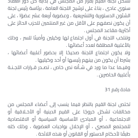
تشكل لجنة القيم بقرار من المجلس في بداية كل دور انعقاد
سنوي عادى ، بناءً على ترشيح اللجنة العامة ، برئاسة رئيس لجنة
الشئون الدستورية والتشريعية ، وعضوية أربعة عشر عضوًا ، على
أن يكون نصفهم على الأقل من غير المنتمين للحزب الحائز على
أكثرية مقاعد المجلس .
وتنتخب اللجنة في أول اجتماع لها وكيلين وأمينًا للسر ، وذلك
بالأغلبية المطلقة لعدد أعضائها .
ولا يكون اجتماع اللجنة صحيحًا إلا بحضور أغلبية أعضائها ،
بشرط أن يكون من بينهم رئيسها أو أحد وكيليها .
وفيـما عدا ما ورد في شـأنه نص خاص ، تصـدر قـرارات اللجـنـة
بأغلبية الحاضرين .
مادة رقم 31
تختص لجنة القيم بالنظر فيما ينسب إلى أعضاء المجلس من
مخالفات تشكل خروجًا على القيم الدينية أو الأخـلاقية أو
الاجتماعية ، أو المبادئ الأساسية السياسية أو الاقتصادية
للمجتمع المصري ، أو الإخلال بواجبات العضوية ، وذلك كله
طبقًا لأحكام الدستور أو القانون أو هذه اللائحة .