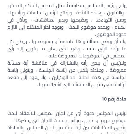
يراعى رئيس المجلـس مطابقة أعمال المجلس لأحكام الدستور
، والقانون ، وهذه اللائحة . ويفتتح الرئيس الجلسات ويرأسها ،
ويعلن انتهاءها ، ويضبطها ويدير المناقشات ، ويأذن في
الكلام ، ويحدد موضوع البحث ، ويوجه نظر المتكلم إلى التزام
حدود الموضوع .
وله أن يوضح مسألة يراها غامضة أو يستوضحها ، ويطرح كل
ما يؤخذ الرأي عليه ، وهو الذى يعلن ما ينتهى إليه رأى
المجلس في الموضوعات المعروضة عليه .
وللرئيس أن يبدى رأيه بالاشتراك في مناقشة أية مسألة
معروضة ، وعندئذ يتخلى عن رئاسة الجلسـة ، ويتولى رئاسة
الجلسـة في هذه الحالة أحد الوكيلين ، ولا يعود إلى مقعد
الرئاسة حتى تنتهى المناقشة التي اشترك فيها .
مادة رقم 10
لرئيس المجلس دعوة أى من لجان المجلس للانعقاد لبحث
موضوع مهم أو عاجل ، ويرأس جلسات اللجان التي يحضرها .
وتجرى المخاطبات بين أية لجنة من لجان المجلس والسلطة