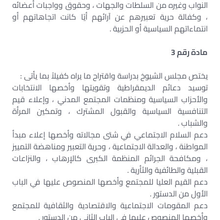
النواب وغيره من السلطات والجهات ، وحقوق وواجبات أعضائه
، وكفالة حرية تعبيرهم عن آرائهم أيًا كانت اتجاهاتهم أو
انتماءاتهم السياسية أو الحزبية .
مادة رقم 3
يختص مجلس الشيوخ بدراسة واقتراح ما يراه كفيلاً بما يأتى :
توسيد دعائم الديمقراطية وتقويتها وأخصها الانتخابات
والأحزاب السياسية ومنظمات المجتمع المدني ، وإعلاء قيم
التنافسية السياسية والقبول المشترك ، وتمكين المرأة
والشباب .
دعم السلام الاجتماعي في شتى مجالاته وأخصها إعلاء مبدأ
المواطنة ، والعدالة الاجتماعية ، وحرية التعبير ومناهضة التمييز
، ومكافحة الجرائم المنظمة الكبرى كالإرهاب ، والنزاعات
القبلية والطائفية والثأرية .
دعم القيم العليا للمجتمع وأخصها المنصوص عليها في الباب
الأول من الدستور .
دعم المقومات الاجتماعية والاقتصادية والثقافية للمجتمع
وأخصها المنصوص عليها في الباب الثانى من الدستور .