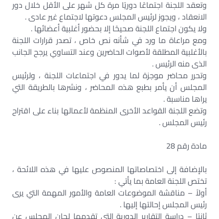
وتعقد اللجنة اجتماعًا دوريًا مرة كل شهر على الأقل خلال دور
الانعقاد ، ويجوز لرئيس المجلس دعوتها لاجتماع غير عادى .
ولا يكون اجتماع اللجنة صحيحًا إلا بحضور أغلبية أعضائها .
ومع مراعاة ما ورد في شأنه نص خاص ، تصدر قرارات اللجنة
بالأغلبية المطلقة لأصوات الحاضرين وعند التساوي يرجح الجانب
الذى منه الرئيس .
وتحرر محاضر موجزة لما يدور في اجتماعات اللجنة ، ولرئيس
المجلس أن يأمر بطبع هذه المحاضر ، ونشرها بالطريقة التي
يراها مناسبة .
وتضع اللجنة القواعد الأخرى المنظمة لأعمالها بناء على اقتراح
رئيس المجلس .
مادة رقم 28
بالإضافة إلى اختصاصاتها المنصوص عليها في هذه اللائحة ،
تختص اللجنة العامة بما يأتي :
أولاً – مناقشة الموضوعات العامة والأمور المهمة التي يرى
رئيس المجلس إحالتها إليها .
ثانيًا – دراسة التقارير الدورية التي تقدمها لجان المجلس عن