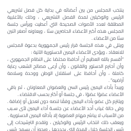
ينتخب المجلس من بين أعضائه في بداية كل فصل تشريعي
الرئيس والوكيلين لمدة الفصل التشريعي ، وذلك بالأغلبية
المطلقة لعدد الأصوات الصحيحة التي أعطيت ويرأس جلسة
المجلس هذه أكبر الأعضاء الحاضرين سنًا ، ويعاونه أصغر اثنين
سنًا من الأعضاء .
ويتلى في هذه الجلسة قرار رئيس الجمهورية بدعوة المجلس
للانعقاد ، ويؤدى الأعضاء اليمين الدستورية الآتية :
“أقسم بالله العظيم أن أحافظ مخلصًا على النظام الجمهوري ،
وأن أحترم الدستور والقانون ، وأن أرعى مصالح الشعب رعاية
كاملة ، وأن أحافظ على استقلال الوطن ووحدة وسلامة
أراضيه” .
ويبدأ بأداء اليمين رئيس السن والعضوان المعاونان ، ثم باقي
الأعضاء عضوًا عضوًا ، في جلسة أو أكثر بحسب الاقتضاء .
ويلتزم كل عضو بأداء اليمين وفقًا لنصه دون تعديل أو إضافة .
وفى حالة غياب أحد الأعضاء عن جلسـة أداء اليمين لأى سـبب
من الأسباب لا يباشر مهام العضوية إلا بأدائه اليمين الدستورية .
ويعقب ذلك انتخاب الرئيس والوكيلين ، وتقدم الترشيحات إلى
رئيس الجلسة خلال المدة التي يحددها ، ويجوز أن يسمح رئيس