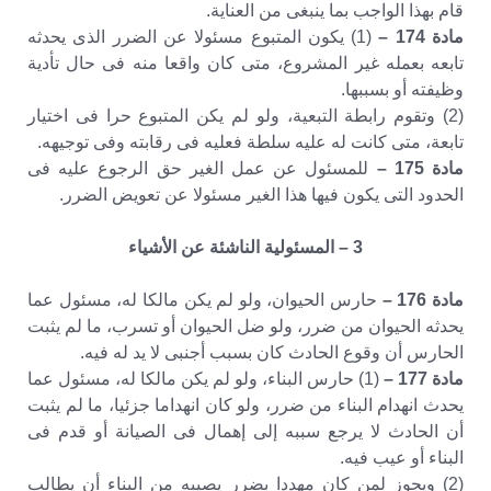
قام بهذا الواجب بما ينبغى من العناية.
مادة 174 –
(1) يكون المتبوع مسئولا عن الضرر الذى يحدثه
تابعه بعمله غير المشروع، متى كان واقعا منه فى حال تأدية
وظيفته أو بسببها.
(2) وتقوم رابطة التبعية، ولو لم يكن المتبوع حرا فى اختيار
تابعة، متى كانت له عليه سلطة فعليه فى رقابته وفى توجيهه.
مادة 175 –
للمسئول عن عمل الغير حق الرجوع عليه فى
الحدود التى يكون فيها هذا الغير مسئولا عن تعويض الضرر.
3 – المسئولية الناشئة عن الأشياء
مادة 176 –
حارس الحيوان، ولو لم يكن مالكا له، مسئول عما
يحدثه الحيوان من ضرر، ولو ضل الحيوان أو تسرب، ما لم يثبت
الحارس أن وقوع الحادث كان بسبب أجنبى لا يد له فيه.
مادة 177 –
(1) حارس البناء، ولو لم يكن مالكا له، مسئول عما
يحدث انهدام البناء من ضرر، ولو كان انهداما جزئيا، ما لم يثبت
أن الحادث لا يرجع سببه إلى إهمال فى الصيانة أو قدم فى
البناء أو عيب فيه.
(2) ويجوز لمن كان مهددا بضرر يصيبه من البناء أن يطالب