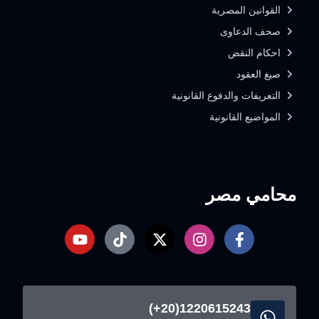
القوانين المصرية
صحف الدعاوى
احكام النقض
صيغ العقود
التعريفات والدفوع القانونية
المواضيع القانونية
محامي مصر
1220615243(20+)