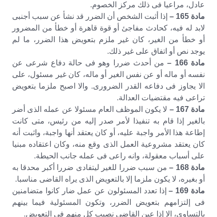
عادل، مراعيا فى ذلك مركز الخصوم.
مادة 165 –
إذا أثبت الشخص أن الضرر قد نشأ عن سبب أجنبى
لابد له فيه، كحادث مفاجئ أو قوة قاهرة أو خطأ من المضرور
أو خطأ من الغير، كان غير ملزم بتعويض هذا الضرر، ما لم
يوجد نص أو اتفاق على غير ذلك.
مادة 166 –
من أحدث ضررا وهو فى حالة دفاع شرعى عن
نفسه أو ماله أو عن نفس الغير أو ماله، كان غير مسئول، على
الا يجاوز فى دفاعه القدر الضرورى. والا اصبح ملزما بتعويض
تراعى فيه مقتضيات العدالة.
مادة 167 –
لا يكون الموظف العام مسئولا عن عمله الذى أضر
بالغير إذا قام به تنفيذا لأمر صدر إليه من رئيس، متى كانت
إطاعة هذا الأمر واجبة عليه، أو كان يعتقد أنها واجبة، واثبت أنه
كان يعتقد مشروعية العمل الذى وقع منه، وكان اعتقاده مبنيا
على أسباب معقولة، وانه راعى فى عمله جانب الحيطة.
مادة 168 –
من سبب ضررا للغير ليتفادى ضررا أكبر محدقا به
أو بغيره، لا يكون ملزما إلا بالتعويض الذى يراه القاضى مناسبا.
مادة 169 –
إذا تعدد المسئولون عن عمل ضار كانوا متضامنين
فى إلتزامهم بتعويض الضرر، وتكون المسئولية فيما بينهم
بالتساوى، الا إذا عين القاضى نصيب كل منهم فى التعويض.