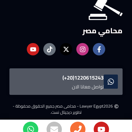
محامي مصر
1220615243(20+)
تواصل معانا الان
2026
Lawyer Egypt - محامى مصر.
جميع الحقوق محفوظة -
تطوير ديجيتال نست.