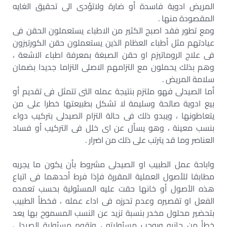
المريض ادوية فاسدة أو ضارة ولاتؤدى الى تحقيق الغايه
المقصودة منها .
ومع تطور فقد اصبح الكثير من الاطباء يستعملون الحقن فى
عيادتهم مثل أطباء العظام الذين يستعملون حقن الكورتيزون
فى علاج الروماتيزم او حقن الصبغة بمعرفة اطباء الاشعة ،
وهم بذلك يحملون مع التزامهم الاصلى التزاما جديدا بضمان
سلامة المريض .
أما الصيدلى فهو ملتزم بنتيجة عمله التى تتمثل فى تقديم أو
بيع ادوية صالحة وسليمة لا تشكل بطبيعتها خطرا على من
يتعاطونها ، ويبدو ذلك فى حالة التزام الصيدلى بتركيب دواء
بنسب معينة ، وهو يسأل عن اى خلل فى التركيب أو فساد
العناصر وما قد يترتب على ذلك من اضرار .
واباحة عمل الطبيب او الصيدلى مشروط بأن يكون ما يجريه
مطابقا للأصول العملية المقررة فإذا فرط أحدهما فى اتباع
هذه الأصول أو خانها حقت عليه المسئولية بحسب تعمده
الفعل او تقصيره وعدم تحرزه فى اداء عمله ، فخطأ الطبيب
بتحضير محلول مخدر بنسبة تزيد عن النسب المسموح بها يعد
خطأ من جانبه ويوجب مسئوليته ، وتقوم مسئولية الصيدلى