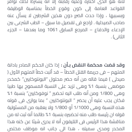
لأنه هو الذى اختاره وعليه رقابته إلا أنه يشترط لذلك توافر
القواعد العامة إلى كون وقوع الخطأ بمناسبة الوظيفة
وبسببها ، وإذا حدث الضرر دون هذين الشرطين لا يسأل عنه
صاحب الصيدلية . (راجع فى تفصيل ما سبق – الطب الشرعى بين
الإدعاء والدفاع – المرجع السابق 1061 وما بعدها – الجزء
الثانى) .
وقد قضت محكمة النقض بـأن :
إذا كان الحكم الصادر بادانة
المتهم – فى جريمة القتل الخطأ – قد أثبت خطأ المتهم الأول (
صيدلى ) فيما قاله من أنه حضر محلول “البونتوكايين” كمخدر
موضعى بنسبة 1% وهى تزيد على النسبة المسموح بها طبيا
وهى 1/800 ومن أنه طلب اليه تحضير ” نوفوكايين” بنسبة 1%
فكان يجب عليه أن يحضر ” البونتوكايين ” بما يوازى فى قوته
هذه النسبة وهى 1/1000 أو 1/800 ولا يعقبه من المسئولية
قوله ان رئيسه طلب منه تحضيره بنسبة 1% طالما أنه ثبت له من
مناقشة هذا الرئيس فى التليفون أنه لا يدرى شيئا عن كنه هذا
المخدر ومدى سميته ، هذا الى جانب انه موظف مختص