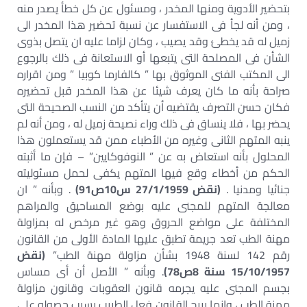
بتحضير الأدوية ومنها المخدر ، ومسئول عن كل خطأ يصدر منه
، ومن أنه لجأ فى الاستفسار عن نسبة تحضير هذا المخدر الى
زميل له قد يخطئ وقد يصيب ، وكان لزاما عليه ان يتصل بذوى
الشأن فى المصلحة التى يتبعها أو الاستعانة فى ذلك بالرجوع
الى المكتب الفنى الموثوق بها ” كالفارما كوبيا ” ومن اقراره
صراحة بأنه ما كان يعرف شيئا عن هذا المخدر قبل تحضيره
فكان حسن التصرف يقتضيه أن يتأكد من النسب الصحيحة التى
يحضر بها ، فلا ينساق فى ذلك وراء نصيحة زميل له ، ومن أنه لم
ينبه المتهم الثانى وغيره من الأطباء ممن قد يستعملون هذا
المحلول بأنه استعاض به عن ” النوفوكايين” – فإن ما أثبته
الحكم من أخطاء وقع فيها المتهم يكفى لحمل مسئوليته
جنائيا ومدنيا .
(نقض 27/1/1959 س10ص91)
. وبأنه ” ان
معالجة المتهم للمجنى عليه بوضع المساحيق والمراهم
المختلفة على مواضع الحروق وهو غير مرخص له بمزاولة
مهنة الطب تعد جريمة تطبق عليها المادة الأولى من القانون
رقم 142 لسنة 1948 بشأن مزاولة مهنة الطب”
(نقض
15/10/1957 سنة 8ص78)
. وبأنه ” الأصل أن أى مساس
بجسم المجنى عليه يجرمه قانون العقوبات وقانون مزاولة
مهنة الطب ، وانما يبيح القانون فعل الطبيب بسبب حصوله على