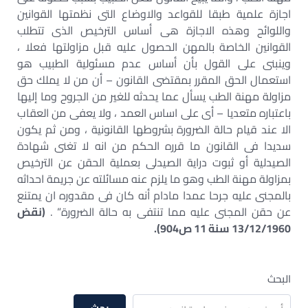
اجازة علمية طبقا للقواعد والاوضاع التى نظمتها القوانين
واللوائح وهذه الاجازة هى أساس الترخيص الذى تتطلب
القوانين الخاصة بالمهن الحصول عليه قبل مزاولتها فعلا ،
وينبنى على القول بأن أساس عدم مسئولية الطبيب هو
استعمال الحق المقرر بمقتضى القانون – أن من لا يملك حق
مزاولة مهنة الطب يسأل عما يحدثه للغير من الجروح وما إليها
باعتباره متعديا – أى على اساس العمد ، ولا يعفى من العقاب
الا عند قيام حالة الضرورة بشروطها القانونية ، ومن ثم يكون
سديدا فى القانون ما قرره الحكم من انه لا تغنى شهادة
الصيدلية أو ثبوت دراية الصيدلى بعملية الحقن عن الترخيص
بمزاولة مهنة الطب وهو ما يلزم عنه مسائلته عن جريمة احداثه
بالمجنى عليه جرحا عمدا مادام أنه كان فى مقدوره ان يمتنع
عن حقن المجنى عليه مما تنتفى به حالة الضرورة” .
(نقض
13/12/1960 سنة 11 ص904).
البحث
بحث