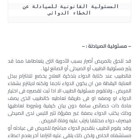
المسئولية القانونية للصيادلة عن 
الخطاء الدوائى
– مسئولية الصيادلة : –
قد تلحق بالمريض أضرار بسبب الأدوية التى يتعاطاها مما قد
يثير مسئولية الطبيب أو الصيدلى أو الصانع لها .
فالطبيب عند كتابة الدواء بتذكرة العلاج يخضع للالتزام ببذل
العناية اليقظة من ان يكون الدواء ناجما ولكنه لايلتزم بشفاء
المريض ، ولاتقوم مسئولية الطبيب الا اذا ثبت تقصيره فى اختيار
الدواء او وصفه او فى طريقة تعاطيه كالطبيب الذى يصف
مادة ذات خصائص سامة دون بيان كيفية وشروط تعاطيها
وذلك يكتب الدواء بصفة غير مقرؤة تثير اللبس لدى الصيدلى
فيصرف دواء مختلفا يترتب عليه وفاة المريض .
وقد يقوم الطبيب بتقديم الدواء مباشرة للمريض فى عيادته أو
مستشفاه الخاص ولكن ذلك يلقى عليه التزاما آخر بعدم اعطاء