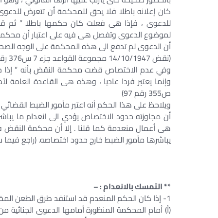
كان إعلانه باطلا فلا يحق للمحكمة أن تتعرض للدعو
للدعوى ، فإذا هى فعلت كان حكمها باطلا ” ثم قالت
لموضوع الدعوى وتفصل هى فيه على اعتبار أن محكمة أو
أن الدعوى لم تدفع الى هذه المحكمة على الوجه الصحي
(نقض 14/10/1947 مجموعة القواعد جزء 7 س376 رقم 395)
وفي عدم الاختصاص قضت محكمة النقض بأنه ” إذا خرج
ص355 رقم 97)
ويلاحظ على هذا الحكم أنه اعتبر مأمور الضبط القضائي
أن مجاوزته حدود الاختصاص يؤدي الى انعدام ما يباشره 
هى أعمال منعدمة كما قلنا . إلا أن محكمة النقض في
يباشرها مأمور الضبط خارج حدود اختصاصه. (راجع فيما سبق إيهاب عبد ال
** التمسك بالانعدام : –
1- إذا كان الحكم المنعدم قد استنفد طرق الطعن المختلفة فيكون التمسك بالانعدام بالطرق الآتية :
(أ) أمام المحكمة المنظورة أمامها الدعوى الجنائية من