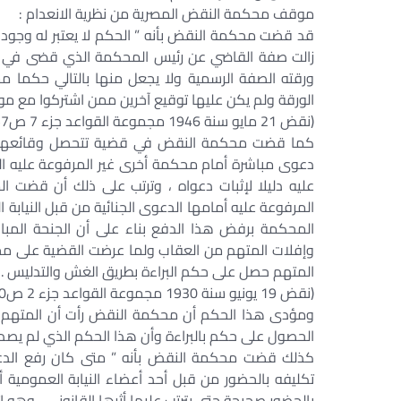
موقف محكمة النقض المصرية من نظرية الانعدام :
قد قضت محكمة النقض بأنه ” الحكم لا يعتبر له وجود ف
زالت صفة القاضي عن رئيس المحكمة الذي قضى في ال
ورقته الصفة الرسمية ولا يجعل منها بالتالي حكما م
الورقة ولم يكن عليها توقيع آخرين ممن اشتركوا مع م
(نقض 21 مايو سنة 1946 مجموعة القواعد جزء 7 ص157 رقم 163)
كما قضت محكمة النقض في قضية تتحصل وقائعها في 
دعوى مباشرة أمام محكمة أخرى غير المرفوعة عليه الد
عليه دليلا لإثبات دعواه ، وترتب على ذلك أن قضت ال
المرفوعة عليه أمامها الدعوى الجنائية من قبل النيابة
المحكمة برفض هذا الدفع بناء على أن الجنحة المبا
وإفلات المتهم من العقاب ولما عرضت القضية على مح
المتهم حصل على حكم البراءة بطريق الغش والتدليس .
(نقض 19 يونيو سنة 1930 مجموعة القواعد جزء 2 ص50 رقم 59)
ومؤدى هذا الحكم أن محكمة النقض رأت أن المتهم 
الحصول على حكم بالبراءة وأن هذا الحكم الذي لم يصدر
كذلك قضت محكمة النقض بأنه ” متى كان رفع الدعو
تكليفه بالحضور من قبل أحد أعضاء النيابة العمومية
بالحضور صحيحة حتى يترتب عليها أثرها القانوني ، وهو 