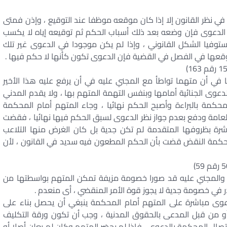
ي نظر القانون إلا إذا كان موقعه موظفا عند التوقيع ، وإذن فمتى
دعوى فإن وضعه بعد ذلك أسباب الحكم ثم توقيعه إياه لا يكسب
ستوفيا الشكل القانوني ، وإذا لم يكن موجودا في الدعوى غير تلك
وقعها في الفصل في القضية فإن الدعوى تكون كأنها لا حكم فيها .
أن متهما تواطأ مع المجني عليه في أن يرفع عليه هذا الأخير
عوى الجنائية أمامها وبنفس التهمة المتهم بها ، ولا يقدم المدني
محكمة بالبراءة وأصبح الحكم نهائيا ، وجاء المتهم أمام المحكمة
 العامة ودفع بعدم جواز نظر الدعوى لسبق الحكم فيها نهائيا ، فقضت
شرة بظروفها المتقدمة لم تكن جدية بل كان الغرض منها التلاعب
كمة النقض قضت بأن الحكم المطعون فيه سديد في القانون ، لأن
والمجني عليه قد صورا خصومة مزيفة تمكن المتهم بواسطتها من
 في خصومة جدية لا يجوز قوة الأمر المنقضي ، أى منعدم .
ى مباشرة على المتهم أمام المحكمة ينبغي أن يحصل بناء على
 أو من قبل المدعى بالحقوق المدنية ، وجب أن تكون ورقة التكليف
اتصال المحكمة بالدعوى ، فإذا لم يحضر المتهم وكان لم يعلن أصلا أو