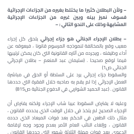
– ولأن البطلان كثيرا ما يختلط بغيره من الجزاءات الإجرائية
فسوف نميز بينه وبين غيره من الجزاءات الإجرائية
المشابهة وذلك على النحو التالي : –
– بطلان الإجراء الجنائي هو جزاء إجرائي
يلحق كل إجراء
معيب وقع بالمخالفة لنموذجه المرسوم قانونا ، فيعوقه عن
أداء وظيفته ، ويجرده من آثاره القانونية التي كان يمكن ترتيبها
فيما لوقع صحيحا . (سليمان عبد المنعم – بطلان الإجرائي
الجنائي ص1)
والسقوط جزاء إجرائي يرد على السلطة أو الحق في مباشرة
العمل الإجرائي إذا لم يقم به صاحبه خلال الفقرة التي حددها
القانون . (عبد الحميد الشواربي في الدفوع الجنائية ص815)
وعليه لا يفترض السقوط عيبا شاب الإجراء ولكنه يفترض أن
الإجراء الصحيح لم يتخذ في خلال الوقت الذي يحدده القانون ،
مثال ذلك الطعن في الحكم بعد فوات الميعاد الذي حدده
القانون ، وإلغاء النائب العام الأمر بعدم وجود وجه لإقامة
الدعوى بعد فوات مهلة الثلاثة شهور التي حددها القانون .