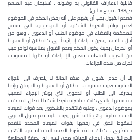
قابلية الاعتراف القانوني به وقبوله . (سليمان عبد المنعم
ص138 ، مرجع سابق)
فعدم القبول يجب أن يفهم على أنه رفض الحكم في الموضوع
لعدم توافر الشروط الشكلية أو الموضوعية التي تسمح
للمحكمة بالقضاء في موضوع الطلب أو الدعوى ، وهو من
أجل ذلك قد يقترن بجزاءات إجرائية أخرى كالبطلان أو السقوط
أو الحرمان بحيث يكون الحكم بعدم القبول بمناسبة توافر عيب
من العيوب المتعلقة ببعض الإجراءات أو كلها المستوجبة
لجزاء من هذه الجزاءات .
إلا أن عدم القبول في هذه الحالة لا ينصرف الى الأجزاء
المشوب بعيب مستوجب البطلان أو السقوط و الحرمان وإنما
ينصرف الى الطلب أو الدعوى التي بوشر الإجراء المعيب
بمناسبتها والذي كانت مباشرته شرطا شكليا لاتصال المحكمة
بموضوع الدعوى ، وعليه فالتقدم بالشكوى بعد فوات الميعاد
المحدد قانونا وهو ثلاثة أشهر يترتب عليه عدم قبول الدعوى
لسقوط الحق في رفعها بفوات الميعاد المحدد للتقدم
بالشكوى . كذلك تخلف شرط الصفة المتمثلة فيه الأهلية
الإجرائية يجعل الإجراء المباشر ممن ليسن له الصفة المطلوبة