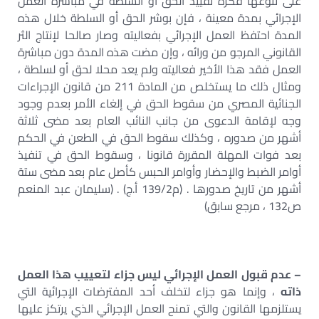
على تنوعها فكرة تقييد الحق أو السلطة في مباشرة العمل
الإجرائي بمدة معينة ، فإن بوشر الحق أو السلطة خلال هذه
المدة احتفظ العمل الإجرائي بفعاليته وصار صالحا لإنتاج الثر
القانوني المرجو من ورائه ، وإن مضت هذه المدة دون مباشرة
العمل فقد هذا الأخير فعاليته ولم يعد محلا لحق أو لسلطة ،
ومثال ذلك ما يستخلص من المادة 211 من قانون الإجراءات
الجنائية المصري من سقوط الحق في إلغاء الأمر بعدم وجود
وجه لإقامة الدعوى من جانب النائب العام بعد مضى ثلاثة
أشهر من صدوره ، وكذلك سقوط الحق في الطعن في الحكم
بعد فوات المهلة المقررة قانونا ، وسقوط الحق في تنفيذ
أوامر الضبط والإحضار وأوامر الحبس كأصل عام بعد مضى ستة
أشهر من تاريخ صدورها . (م139/2 أ.ج) . (سليمان عبد المنعم
ص132 ، مرجع سابق)
– عدم قبول العمل الإجرائي ليس جزاء لتعييب هذا العمل
ذاته
، وإنما هو جزاء لتخلف أحد المفترضات الإجرائية التي
يستلزمها القانون والتي تمنح العمل الإجرائي الذي يرتكز عليها