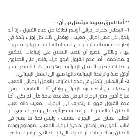
** أما الفرق بينهما فيتمثل في أن : –
1-
البطلان كجزاء إجرائي أوسع نطاقا من عدم القبول ، إذ أنه
يلحق كل عمل إجرائي معيب ، ويغطي ذلك كل إجراء يتخذ في
إطار الخصومة الجنائية أو في المرحلة السابقة عليها والممهدة
لها ، وبالتالي يتصور أن ينصب البطلان على إجراءات التحقيق
والمحاكمة . أما عدم القبول فهو جزاء يقتصر على الدعاوى
والطلبات كصور للأعمال الإجرائية ، وهو من هذا المنظور يبدو
أوثق صلة والرابطة الإجرائية ذاتها منها الى العمل الإجرائي .
2-
أثر البطلان يتمثل في عدم الاعتراف بالعمل الإجرائي المعيب
وتعطيله عن أداء دوره الإجرائي وإنتاج آثاره القانونية ، وفي
عبارة أخرى يعتبر الإجراء الباطل كقاعدة عامة كأن لم يكن . أما
عدم القبول فهو لا ينصرف الى الإجراء المعيب ذاته بعيب
البطلان أو السقوط ، وإنما يقتصر أثره على رفض الدعوى أو
الطلب المبنى على الإجراء المعيب ، وليس ثمة ما يمنع في
غالب الأحيان من إمكان تصحيح الإجراء المعيب الموصوم بوصم
البطلان وذلك بإعادته أو بتحوله الى الإجراء الذي توافرت عناصره