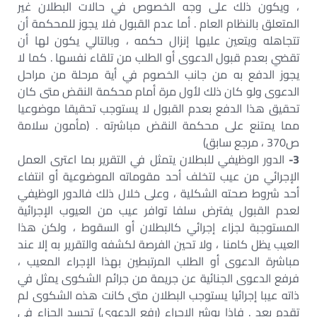
، ويكون ذلك على وجه الخصوص في حالات البطلان غير
المتعلق بالنظام العام . أما عدم القبول فلا يجوز للمحكمة أن
تتجاهله ويتعين عليها إنزال حكمه ، وبالتالي يكون لها أن
تقضي بعدم قبول الدعوى أو الطلب من تلقاء نفسها . كما لا
يجوز الدفع به من جانب الخصوم في أية مرحلة من مراحل
الدعوى ولو كان ذلك لأول مرة أمام محكمة النقض متى كان
تحقيق هذا الدفع بعدم القبول لا يستوجب تحقيقا موضوعيا
مما يمتنع على محكمة النقض مباشرته . (مأمون سلامة
ص370 ، مرجع سابق)
3-
الدور الوظيفي للبطلان يتمثل في التقرير بما اعترى العمل
الإجرائي من عيب لتخلف أحد مقوماته الموضوعية أو انتفاء
أحد شروط صحته الشكلية ، وعلى خلال ذلك فالدور الوظيفي
لعدم القبول يفترض سلفا توافر عيب من العيوب الإجرائية
المستوجبة لجزاء إجرائي كالبطلان أو السقوط ، ولكن هذا
العيب يظل كامنا ، ولا تحين الفرصة لكشفه والتقرير به إلا عند
مباشرة الدعوى أو الطلب المرتبطين بهذا الإجراء المعيب ،
فرفع الدعوى الجنائية عن جريمة من جرائم الشكوى يمثل في
ذاته عيبا إجرائيا يستوجب البطلان متى كانت هذه الشكوى لم
تقدم بعد . فإذا بوشر الإجراء (رفع الدعوى) تجسد الجزاء في