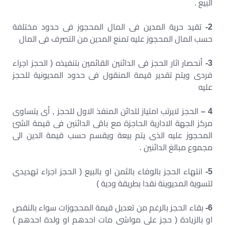
البيع .
2-
تقيد حرية المدين فى المال المحجوز فى حدود مختلفة
حسب المال المحجوز عليه تمنع المدين من التصرف فى المال
3-
أنحصار اثار الحجز فى الدائنين القائمين بتنفيذه ( الحجز اجراء
فردى ويتم تقدير قيمة المنقول فى حدود المديونية للحجز
عليه
4 –
الحجز لايرتب امتياز للدائن المنفذ الاول للحجز , أى يتساوى
مركز الجهة الادارية الحاجزة مع باقى الدائنين فى قيمة الشئ
المحجوز عليه الذى يتم بيعة ويقسم حسب قيمة الدين الى
مجموع مبالغ الدائنين .
5-
انتهاء الحجز بالوفاء بالثمن او بالبيع ( الحجز اجراء تهديدى
لتسوية المديوينة نقدا بطريقة ودية )
6-
بقاء الحجز بالرغم من تعديل قيمة المحجوزات سواء بالنقص
او بالزيادة ( حجز على مواشى مات احدهم او ولدة احدهم )