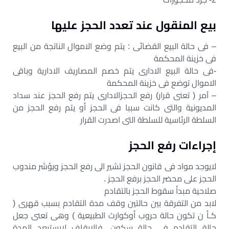
بيع المنقول عند تعدد الحجز عليها
– فى حالة البيع القضائى : يتم وضع الاموال الناتجة من البيع
فى خزينة المحكمة
-فى حالة البيع الادارى يتم خصم المصاريف الادارية وباقى
الاموال توضع فى خزينة المحكمة
– آمر ( تعنى قرار) رفع الحجزالادارى يتم رفع الحجز عند سداد
المديونية والتى كانت سببا فى الحجز أو يتم رفع الحجز من
السلطة الرئاسية للسلطة التى اصدرت القرار
إجراءات رفع الحجز
لايوجد مواد فى قانون الحجز تشير الى رفع الحجز ويؤشر مندوب
الحجز على محضر الحجز برفع الحجز .
صلاحية مبدأ سقوط الحجز بالتقادم
لابد من التفرقة بين حالتين وقف مدة التقادم بسبب قهرى (
كـأ ن تكون حالة حروب أوكوارث الطبيعية ) وهى تعنى جعل
حالة التقادم فى حالة سكون ,فالايقاف لايستبعد المدة