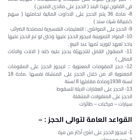
فى القانون لهذا البند ( الحجز على مالدى المدين )
8- مادة 36 يتم الحجز على الاداوت المالية لحاملها ( سهم
كمبيالة شيك سند )
9- الحجز على المواشي : التعليمات التفسيرية لمصلحة الضرائب
10- المواد التموينبة لايجوز الحجز عليها وحتى لو تم الحجز عليها
ياخذ تعهد لتوريد ثمها عند البيع .
11- المنقول القابل للتجهزئة يحجز عليه كله ( الالات والاثاث
المنزلى )
12- حجز المقومات المعنوية :: لايجوز الحجز على المقومات
المعنوية الا من خلال الحجز على المنشاة نفسها .مادة 18
لسنة 1938ومادة مقابلها 8 لسنة
13- الحجز على العقارات الايلة للسقوط
الحجز على المنقولات المتنقلة
سيارات – مركبات – طائرات
القواعد العامة لتوالى الحجز : –
1- لايجوز الحجز على اشئ أكثر من مرة
2- جرد محجوزات