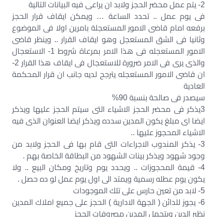
2- يتم عمل محضر الحجز ولابد ان يراعى فيه البيانات التالية
فى يوم عمل .. تحدد الساعة … ويمكن ايقاف قرار الحجز
برفعه امام قاضى الامور المستعجلة بامرين اولا فى الموضوع
وثانيا فى الشق المستعجل وهو ايقاف القرار .. وينظر قاضى
الامور المستعجله فى هذا الامر بمرعاة شروط 1- الاستعجال
والذى يرى فى الامر ضرورة للاستعجال فى ايقاف هذا القرار 2-
ان قاضى الامور المستعجله يترجح لديه جانب ان قرار المحكمة
العادية
سيصدر فى صالحة بنسبة 90%
3يذكر فى محضر الحجز الاشياء التى سيتم الحجز عليها ويذكر
ايضا اى مبلغ يكون المدين سدده ويذكر ايضا العنوان الذى فيه
الاشياء المحجوز عليها ..
3- يذكر المندوب الاجراءات التى قام بها فى الحجز ولابد من
وجود شهود ويذكر بينات الشهود من البطاقة الخاصة بهم .
4- قيمة المحجوزات .. ويحدد يوم وتاريخ ومكان البيع .. ولا
يكون يوم عطله رسمية ويمتد الى اول يوم عمل لو ده حصل .
5- لابد من تعين حارس على تلك الموجودات
6- يجوز للدائن ( الجهة الادارية ) الحجز على جميع املاك المدين
نظير الدين ويتحمل المدين مصروفات الحجز