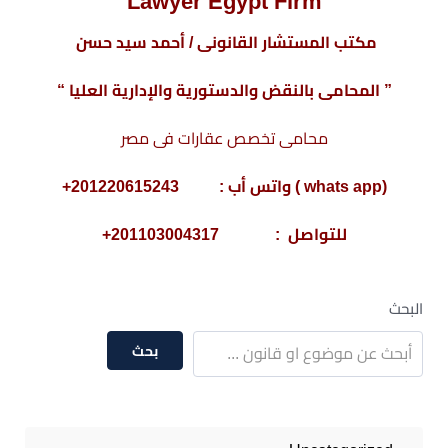
Lawyer Egypt Firm
مكتب المستشار القانونى / أحمد سيد حسن
” المحامى بالنقض والدستورية والإدارية العليا “
محامى تخصص عقارات فى مصر
(whats app ) واتس أب : 201220615243+
للتواصل : 201103004317+
البحث
بحث