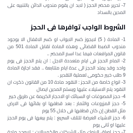
7- تحرير محضر الحجز ( لابد ان يقوم مندوب الدائن بالتنبيه على
المدين بالسداد
الشروط الواجب توافرها فى الحجز
1- المادة ( 5) لايجوز كسر الابواب او كسر الاقفال الا بوجود
مندوب الضبط القضائى وهذه المادة تقابل المادة 501 من
قانون المرافعات فيما عدا اسم المحضر ..
2- اتمام الحجز فى ايام متعددة الاجل : ان يتم الحجز فى يوم
واحد وقد يمتد الحجز الى عدة ايام متتابعة .. فقد اجازة المادة
9 طلب خبير حكومى لعملية التقدير .
3- انواع خاصة من الحجز : النقود مادة 10 من القانون ذكرت ان
النقود يتم الاستيلاء عليها ويسلم المدين ايصال
4- حجز المصوغات او السبائك او الاحجار الكريمة عن طريق خبير
5- حجز المزروعات والثمار : بعد قطفها او بقائها فى الارض
مثل القطن إن كان قطفها فى خلال 55 يوم
6- حجز الاشياء العرضة للتلف السريع : يتم بيعها فى يوم الحجز
عليها او ثانى يوم
7- حجز اوراق البنوك مثل الشيكات والكمبيالات : لايوجد مادة