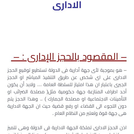
الادارى
الحجز الإداري pdf – الفرق بين الحجز الإداري والحجز القضائي –
وقف إجراءات الحجز الإداري – تعريف الحجز الإداري – اللائحة
التنفيذية لقانون الحجز الإداري – بطلان الحجز الإداري – نموذج
محضر حجز إداري
– المقصود بالحجز الإدارى : –
– هو بموجبة لأى جهة أدارية فى الدولة تستطيع توقيع الحجز
الادارى على اى شخص عن طريق التنفيذ المباشر او الحجز
الجبرى باعتبار ان هذا امتياز للسلطة العامة … ولابد أن يكون
أحد اطراف المنازعة جهة حكومية مثل( مصلحة الضرائب او
التأمينات الاجتماعية او مصلحة الجمارك ) .. وهذا الحجز يتم
دون اللجوء الى القضاء او رفع قضية حيث ان الجهة الادارية
هى جهة قوة وتعتبر من النظام العام .
اذن الحجز الادارى تملكة الجهة الادارية فى الدولة وهى تتميز