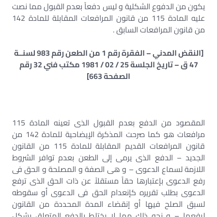
يكون من الدفوع الشكلية و ليس دفعاً بعدم القبول مما نصت
عليه المادة 115 من قانون المرافعات المقابلة للمادة 142
من قانون المرافعات السابق .
[النقض المدني – الفقرة رقم 1 من الطعن رقم 983 لسنــة
47 ق – تاريخ الجلسة 25 / 02 / 1981 مكتب فني 32 رقم
الصفحة 663]
المقصود من الدفع بعدم القبول الذى تعينه المادة 115
مرافعات هو كما صرحت المذكرة الإيضاحية للمادة 142 من
قانون المرافعات القديم المقابلة للمادة 115 من القانون
الجديد – الدفع الذى يرمى إلى الطعن بعدم توافر الشروط
اللازمة لسماع الدعوى – و هى الصفة و المصلحة و الحق فى
رفع الدعوى بإعتبارها حقاً مستقلاً عن ذات الحق الذى ترفع
الدعوى بطلب تقريره كإنعدام الحق فى الدعوى أو سقوطه
لسبق الصلح فيها أو إنقضاء المدة المحددة من القانون
لرفعها – و نحو ذلك مما لا يختلط بالدفع المتعلق بشكل