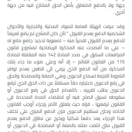
جهة ولا بالدفع المتعلق بأصل الحق المتنازع فيه من جهة
أخري .
وقد عرفت الهيئة العامة للمواد المدنية والتجارية والأحوال
الشخصية الدفع بعدم القبول ” لئن كان المشرع لم يضع تعريفاً
للدفع بعدم القبول تقديراً منه – لصعوبة تحديد جامع مانع له
– علي ما أفصحت عنه المذكرة الإيضاحية لمشروع قانون
المرافعات السابق في صدد المادة 142 منه المقابلة للمادة
115 من القانون القائم – إلا أنه وعلي ضوء ما جاء بتلك
المذكرة من أنه الدفع الذي يرمي الي الطعن بعدم توافر
الشروط اللازمة لسماع الدعوى وهي الصفة والمصلحة والحق
في رفع الدعوى باعتباره حقاً مستقلاً عن ذات الحق الذي ترفع
الدعوى بطلب تقريره ، كانعدام الحق في رفع الدعوى أو
سقوطه لسبق الصلح فيه أو لانقضاء المدة المحددة في
القانون لرفعها ، فإنه حيث يتعلق الأمر بإجراء أوجب القانون
اتخاذه وحتى تستقيم الدعوى فإن الدفع المبني علي تخلف
هذا الإجراء يعد دفعاً شكلياً ويخرج عن نطاق الدفع بعدم
القبول متي انتفت صلته بالصفة أو المصلحة في الدعوى أو