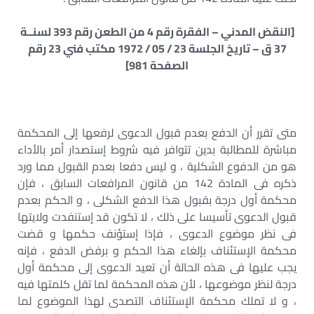
[النقض المدني – الفقرة رقم 4 من الطعن رقم 393 لسنــة
37 ق – تاريخ الجلسة 23 / 05 / 1972 مكتب فني 23 رقم
الصفحة 981]
متى تقرر أن الدفع بعدم قبول الدعوى لرفعها إلى المحكمة
مباشرة للمطالبة بدين تتوافر فيه شروط إستصدار أمر بالأداء
هو من الدفوع الشكلية ، و ليس دفعا بعدم القبول مما ورد
ذكره فى المادة 142 من قانون المرافعات السابق ، فإن
محكمة أول درجة بقبول هذا الدفع الشكلى ، و الحكم بعدم
قبول الدعوى تأسيسا على ذلك ، لا تكون قد إستنفدت ولايتها
فى نظر موضوع الدعوى ، فإذا إستؤنف حكمها و قضت
محكمة الإستئناف بإلغاء هذا الحكم و برفض الدفع ، فإنه
يجب عليها فى هذه الحالة أن تعيد الدعوى إلى محكمة أول
درجة لنظر موضوعها ، لأن هذه المحكمة لما تقل كلمتها فيه
، و لا تملك محكمة الإستئناف التصدى لهذا الموضوع لما