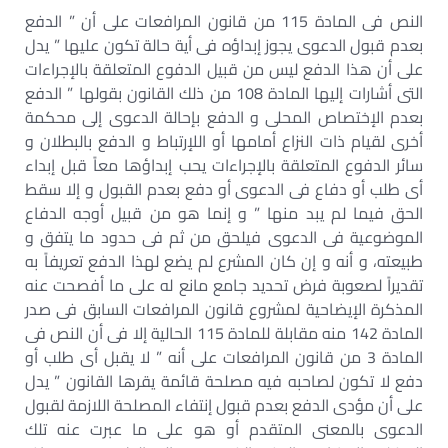
النص فى المادة 115 من قانون المرافعات على أن ” الدفع
بعدم قبول الدعوى يجوز إبداؤه فى أية حالة تكون عليها ” يدل
على أن هذا الدفع ليس من قبيل الدفوع المتعلقة بالإجراءات
التى أشارات إليها المادة 108 من ذلك القانون بقولها ” الدفع
بعدم الإختصاص المحلى و الدفع بإحالة الدعوى إلى محكمة
أخرى لقيام ذات النزاع أمامها أو اللإرتباط و الدفع بالبطلان و
سائر الدفوع المتعلقة بالإجراءات يحب إبداؤها معاً قبل إبداء
أى طلب أو دفاع فى الدعوى أو دفع بعدم القبول و إلا سقط
الحق فيما لم يبد منها ” و إنما هو من قبيل أوجه الدفاع
الموضوعية فى الدعوى فيلحق من ثم فى حدود ما يتفق و
طبيعته، و أنه و إن كان المشرع لم يضع لهذا الدفع تعريفاً به
تقديراً لصعوبة فرض تحديد جامع مانع له على ما أفصحت عنه
المذكرة الإيضاحية لمشروع قانون المرافعات السابق فى صدر
المادة 142 منه مقابلة للمادة 115 الحالية إلا فى أن النص فى
المادة 3 من قانون المرافعات على أنه ” لا يقبل أى طلب أو
دفع لا تكون لصاحبه فيه مصلحة قائمة يقرها القانون ” يدل
على أن مؤدى الدفع بعدم قبول إنتفاء المصلحة اللازمة لقبول
الدعوى بالمعنى المتقدم أو هو على ما عبرت عنه تلك