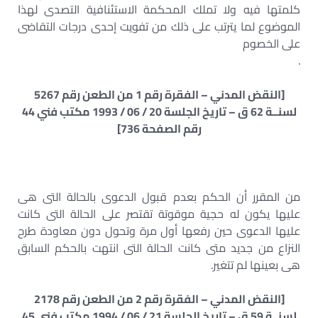
كلمتها فيه ولا تملك المحكمة الاستئنافية التصدى لهذا
الموضوع لما يترتب على ذلك من تفويت إحدى درجات التقاضى
على الخصوم
.
[النقض المدني – الفقرة رقم 1 من الطعن رقم 5267
لسنــة 62 ق – تاريخ الجلسة 20 / 06 / 1993 مكتب فني 44
رقم الصفحة 736]
من المقرر أن الحكم بعدم قبول الدعوى بالحالة التى هى
عليها يكون له حجية موقوتة تقتصر على الحالة التى كانت
عليها الدعوى حين رفعها أول مرة وتحول دون معاودة طرح
النزاع من جديد متى كانت الحالة التى انتهت بالحكم السابق
هى بعينها لم تتغير.
[النقض المدني – الفقرة رقم 2 من الطعن رقم 2178
لسنــة 59 ق – تاريخ الجلسة 21 / 06 / 1994 مكتب فني 45