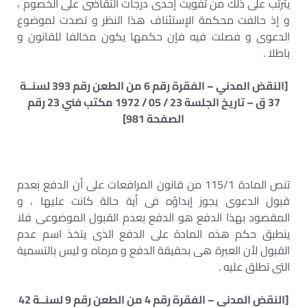
يترتب على ذلك من تفويت إحدى درجات التقاضى على الخصوم ،
و إذ حالفت محكمة الإستئناف هذا النظر و تصدت لموضوع
الدعوى و فصلت فيه فإن حكمها يكون مخالفا للقانون و
باطلا .
[النقض المدني – الفقرة رقم 6 من الطعن رقم 393 لسنــة
37 ق – تاريخ الجلسة 23 / 05 / 1972 مكتب فني 23 رقم
الصفحة 981]
تنص المادة 115/1 من قانون المرافعات على أن الدفع بعدم
قبول الدعوى يجوز إبداؤه فى أية حالة كانت عليها ، و
المقصود بهذا الدفع هو الدفع بعدم القبول الموضوعى فلا
ينطبق حكم هذه المادة على الدفع الذى يتخذ اسم عدم
القبول لأن العبرة هى بحقيقة الدفع و مرماه و ليس بالتسمية
التى تطلق عليه .
[النقض المدني – الفقرة رقم 4 من الطعن رقم 9 لسنــة 42