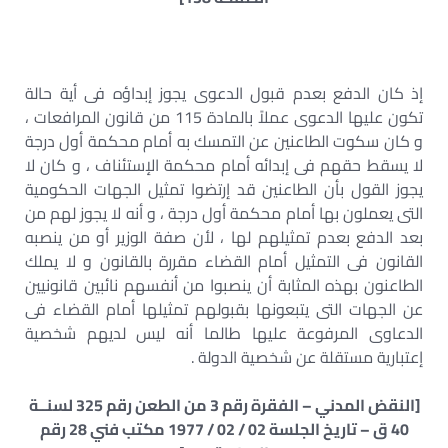
إذ كان الدفع بعدم قبول الدعوى يجوز إبداؤه فى أية حالة
تكون عليها الدعوى عملاً بالمادة 115 من قانون المرافعات ،
و كان سكوت الطاعنين عن التمسك به أمام محكمة أول درجة
لا يسقط حقهم فى إبدائه أمام محكمة الإستئناف ، و كان لا
يجوز القول بأن الطاعنين قد إرتضوا تمثيل الجهات الحكومية
التى يعملون بها أمام محكمة أول درجة ، و أنه لا يجوز لهم من
بعد الدفع بعدم تمثيلهم لها ، لأن صفة الوزير أو من ينصبه
القانون فى التمثيل أمام القضاء مقررة بالقانون و لا يملك
الطاعنون بهذه المثابة أن ينصبوا من أنفسهم نائبين قانونيين
عن الجهات التى يتبعونها بقبولهم تمثيلها أمام القضاء فى
الدعاوى المرفوعة عليها طالما أنه ليس لديهم شخصية
إعتبارية مستقلة عن شخصية الدولة .
[النقض المدني – الفقرة رقم 3 من الطعن رقم 325 لسنــة
40 ق – تاريخ الجلسة 02 / 02 / 1977 مكتب فني 28 رقم