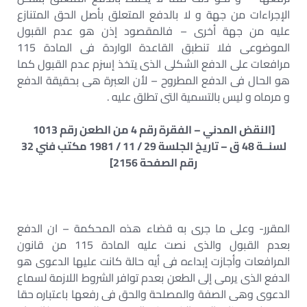
الإجراءات من جهة و لا بالدفع المتعلق بأصل الحق المتنازع
عليه من جهة أخرى – فالمقصود إذن هو عدم القبول
الموضوعى فلا تنطبق القاعدة الواردة فى المادة 115
مرافعات على الدفع الشكلى الذى يتخذ إسزم عدم القبول كما
هو الحال فى الدفع المطروح – لأن العبرة هى بحقيقة الدفع
و مرماه و ليس بالتسمية التى تطلق عليه .
[النقض المدني – الفقرة رقم 4 من الطعن رقم 1013
لسنــة 48 ق – تاريخ الجلسة 29 / 11 / 1981 مكتب فني 32
رقم الصفحة 2156]
المقرر- وعلى ما جرى به قضاء هذه المحكمة – ان الدفع
بعدم القبول والذى نصت عليه المادة 115 من قانون
المرافعات وأجازت إبداءه فى أيه حالة كانت عليها الدعوى هو
الدفع الذى يرمى إلى الطعن بعدم توافر الشروط اللازمة لسماع
الدعوى وهى الصفة والمصلحة والحق فى رفعها باعتباره حقا