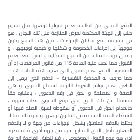
الدفع المبدي من الطاعنة بعدم قبولها لرفعها قبل تقديم
طلب إلى الهيئة المختصة لعرض المنازعة على تلك اللجان ، هو
في حقيقته دفع ببطلان الإجراءات ، فإن هذا الدفع يكون
موجهاً إلى إجراءات الخصومة و شكلها و كيفية توجيهها ، و
يضحى بهذه المثابة من الدفوع الشكلية و ليس دفعاً بعدم
القبول مما نصت عليه المادة 115 من قانون المرافعات إذ أن
المقصود بالدفع بعدم القبول الذي تعنيه هذه المادة هو –
كما صرحت به المذكرة التفسيرية – الدفع الذي يرمى إلى
الطعن بعدم توافر الشروط اللازمة لسماع الدعوى و هي
الصفة و المصلحة و الحق فى رفع الدعوى ، باعتباره حقاً
مستقلاً عن ذات الحق الذي ترفع الدعوى بطلب تقريره ،
كانعدام الحق فى الدعوى أو سقوطه لسبق الصلح فيها أو
لانقضاء المدة المحددة فى القانون لرفعها و نحو ذلك مما لا
يختلط بالدفع المتعلق بشكل الإجراءات من جهة و لا بالدفع
المتعلق بأصل الحق المتنازع عليه من جهة أخرى فالمقصود
إذن هو عدم القبول الموضوعي ، فلا تنطبق القاعدة الواردة