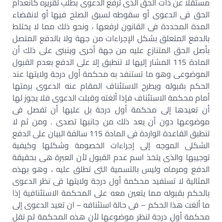
مستقلا عن ذات الحق الذى ترفع الدعوى بطلب تقريره كانعدام
الحق فى الدعوى أو سقوطه لسبق الصلح فيها أو لانقضاء
المدة المحددة فى القانون لرفعها ، ونحو ذلك مما لا يختلط
بالدفع المتعلق بشكل الإجراءات من جهة ولا بالدفع المتصل
بأصل الحق المتنازع عليه من جهة أخرى وينبنى على ذلك أن
المادة 115 المشار إليها لا تنطبق إلا على الدفع بعدم القبول
الموضوعى وهو ما تستنفد به محكمة أول درجة ولايتها عند
الحكم بقبوله ويطرح الاستئناف المقام عنه الدعوى برمتها
أمام محكمة الاستئناف فإذا ألغته وقبلت الدعوى فلا يجوز لها
أن تعيدها إلى محكمة أول درجة بل عليها أن تفصل فى
موضوعها دون أن يعد ذلك من جانبها تصدى . ومن ثم لا
تنطبق القاعدة الواردة فى المادة 115 سالفة البيان على الدفع
الشكلى الموجه إلى إجراءات الخصومة وشكلها وكيفية
توجيبها والذى يتخذ اسم عدم القبول لأن العبرة هى بحقيقة
الدفع ومرماه وليس بالتسمية التى تطلق عليه ، وهو بهذه
المثالية لا تستفيد محكمة أول درجة ولايتها فى نظر الدعوى
بالحكم بقبوله مما يتعين معه على المحكمة الاستئنافية إذا
ما ألغت هذا الحكم – فى حالة استئنافه – ان تعيد الدعوى إلى
محكمة أول درجة لنظر موضوعها لأن هذه المحكمة لم تقل