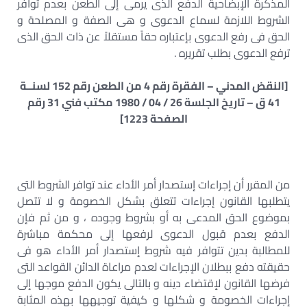
المذكرة الإبضاحية الدفع الذى يرمى إلى الطعن بعدم توافر
الشروط اللازمة لسماع الدعوى و هى الصفة و المصلحة و
الحق فى رفع الدعوى بإعتباره حقاً مستقلاً عن ذات الحق الذى
ترفع الدعوى بطلب تقريره .
[النقض المدني – الفقرة رقم 4 من الطعن رقم 152 لسنــة
41 ق – تاريخ الجلسة 26 / 04 / 1980 مكتب فني 31 رقم
الصفحة 1223]
من المقرر أن إجراءات إستصدار أمر الأداء عند توافر الشروط التى
يتطلبها القانون إجراءات تتعلق بشكل الخصومة و لا تتصل
بموضوع الحق المدعى به أو بشروط وجوده ، و من ثم فإن
الدفع بعدم قبول الدعوى لرفعها إلى محكمة مباشرة
للمطالبة بدين تتوافر فيه شروط إستصدار أمر الأداء هو فى
حقيقته دفع ببطلان الإجراءات لعدم مراعاة الدائن القواعد التى
فرضها القانون لإقتضاء دينه و بالتالى يكون الدفع موجها إلى
إجراءات الخصومة و شكلها و كيفية توجيهها بهذه المثابة