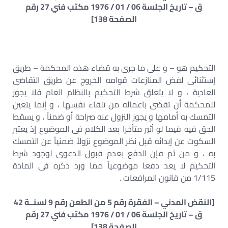
ق – تاريخ الجلسة 06 / 01 / 1976 مكتب فني 27 رقم
الصفحة 138]
التحكيم هو – و على ما جرى به قضاء هذه المحكمة – طريق
إستثنائى لفض المنازعات قوامه الخروج عن طريق التقاضى
العادية ، و لا يتعلق شرط التحكيم بالنظام العام فلا يجوز
للمحكمة أن تقضى باعماله من تلقاء نفسها ، و إنما يتعين
التمسك به أمامها و يجوز النزول عنه صراحة أو ضمناً ، و يسقط
الحق فيه فيما لو أثير متأخرا بعد الكلام فى الموضوع إذ يعتبر
السكوت عن إبدائه قبل نظر الموضوع نزولاً ضمنياً عن التمسك
به ، و من ثم فإن الدفع بعدم قبول الدعوى لوجود شرط
التحكيم لا يعد دفعا موضوعياً مما ورد ذكره فى المادة
1/115 من قانون المرافعات .
[النقض المدني – الفقرة رقم 5 من الطعن رقم 9 لسنــة 42
ق – تاريخ الجلسة 06 / 01 / 1976 مكتب فني 27 رقم
الصفحة 138]