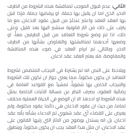
الثاني:
عدم قبول الموجب لمناقشة هذه الشروط من الطرف
الاخر، الذي اما ان يقبل بها جملة، او يرفضها جملة. فإذا قبل
بها انعقد العقد واعتبر عندئذٍ من قبيل عقود الاذعان، مع ما
يترتب على ذلك من اثار قانونية سنشير اليها بعد قليل. وعلى
ذلك، اذا تم وضع شروط التعاقد من قبل الطرفين معأً، او
وضعها أحدهما لمناقشتها والتفاوض بشأنها من الطرف
الاخر، وبالتالي تم ابرام العقد في ضوء هذه المناقشة
والمفاوضة، فلا يعتبر العقد عقد اذعان.
ويلاحظ على النص انه لم يشترط في الايجاب المتضمن لشروط
التعاقد ان يكون مكتوباً، مما يعني جواز ان تكون تلك الشروط
والايجاب الخاص بها شفويأً، تمشياً مع القواعد العامة في
رضائية العقود، بصرف النظر عن مسالة الاثبات الخاصة بمثل
هذه الشروط او احدها. الا ان الوضع في الحياة العملية مختلف
تماما، من حيث ان عقود الاذعان هي دائما عقود مكتوبة، ولم
يعرض على القضاء أي عقد شفوي تم الادعاء بشأنه بأنه عقد
اذعان. بل انه يستدل بوضوح من الاثار التي رتبها القانون على
عقد الاذعان، ان مثل هذا العقد يجب ان يكون مكتوباً، وينطبق