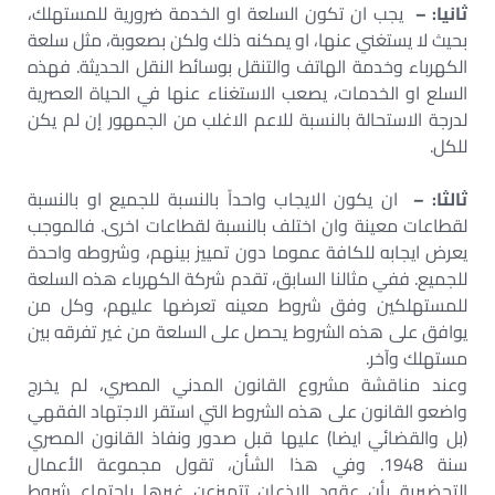
ثانيا: –
يجب ان تكون السلعة او الخدمة ضرورية للمستهلك،
بحيث لا يستغني عنها، او يمكنه ذلك ولكن بصعوبة، مثل سلعة
الكهرباء وخدمة الهاتف والتنقل بوسائط النقل الحديثة. فهذه
السلع او الخدمات، يصعب الاستغناء عنها في الحياة العصرية
لدرجة الاستحالة بالنسبة للاعم الاغلب من الجمهور إن لم يكن
للكل.
ثالثا: –
ان يكون الايجاب واحداً بالنسبة للجميع او بالنسبة
لقطاعات معينة وان اختلف بالنسبة لقطاعات اخرى. فالموجب
يعرض ايجابه للكافة عموما دون تمييز بينهم، وشروطه واحدة
للجميع. ففي مثالنا السابق، تقدم شركة الكهرباء هذه السلعة
للمستهلكين وفق شروط معينه تعرضها عليهم، وكل من
يوافق على هذه الشروط يحصل على السلعة من غير تفرقه بين
مستهلك وآخر.
وعند مناقشة مشروع القانون المدني المصري، لم يخرج
واضعو القانون على هذه الشروط التي استقر الاجتهاد الفقهي
(بل والقضائي ايضا) عليها قبل صدور ونفاذ القانون المصري
سنة 1948. وفي هذا الشأن، تقول مجموعة الأعمال
التحضيرية بأن عقود الاذعان تتميزعن غيرها باجتماع شروط