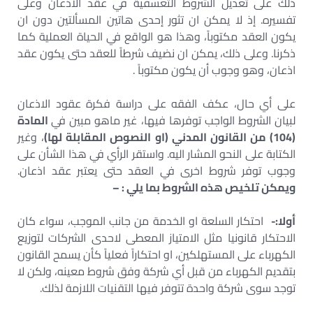
ذلك على تعديل الشروط التعسفية في عقد الاذعان وعلى
تفسيره. إذ لا يمكن ان تثور إحدى هاتين المسألتين دون ان
يكون العقد مكتوباً، وهذا هو الواقع في الحياة العملية كما
ذكرنا. وعلى ذلك، يمكن ان نضيف شرطاً للعقد حتى يكون عقد
اذعان، وهو وجوب أن يكون مكتوباً .
على أي حال، عكف الفقه على دراسة فكرة عقود الاذعان
لبيان الشروط الواجب توفرها فيها، غير ماهو مبين في
المادة
(104) من القانون المدني (او النصوص المقابلة لها)
، وغير
الكتابة على النحو المشار اليه. واستقر الرأي في هذا الشأن على
وجوب توفر شروط اخرى في العقد حتى يعتبر عقد اذعان.
ويمكن تلخيص هذه الشروط بما يلي : –
أولا:-
احتكار السلعة او الخدمة من جانب الموجب، سواء كان
الاحتكار قانونيا مثل الامتياز المعطى لاحدى الشركات لتوزيع
الكهرباء على المستهلكين، او احتكاراً فعلياً كأن يسمح القانون
بتقديم الكهرباء من قبل أي شركة وفق شروط معينه، ولكن لا
توجد سوى شركة واحدة تتوفر فيها التقنيات اللازمة لذلك.