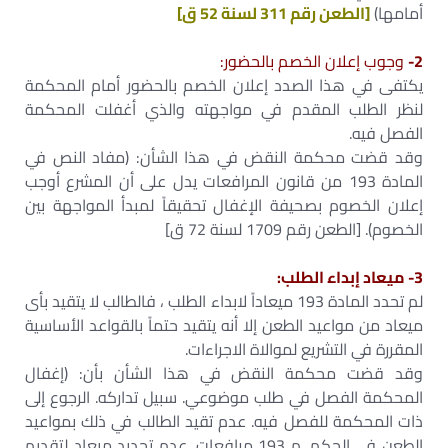
أمامها)
[الطعن رقم 311 لسنة 52 ق]
2-
وجوب إعلان الخصم بالحضور:
يكتفى في هذا الصدد إعلان الخصم بالحضور أمام المحكمة
لنظر الطلب المقدم في مواجهته والذي أغفلت المحكمة
الفصل فيه.
وقد قضت محكمة النقض في هذا الشأن: (مفاد النص في
المادة 193 من قانون المرافعات يدل على أن المشرع أوجب
إعلان الخصوم بصحيفة الإغفال تحقيقاً لمبدأ المواجهة بين
الخصوم). [الطعن رقم 1709 لسنة 72 ق]
3- ميعاد إبداء الطلب:
لم تحدد المادة 193 ميعاداً لابداء الطلب ، فالطالب لا يتقيد بأى
ميعاد من مواعيد الطعن إلا أنه يتقيد حتماً بالقواعد الأساسية
المقررة في التشريع لموالاة الاجراءات.
وقد قضت محكمة النقض في هذا الشأن بأن: (إغفال
المحكمة الفصل في طلب موضوعي. سبيل تداركه. الرجوع إلى
ذات المحكمة للفصل فيه. عدم تقيد الطالب في ذلك بمواعيد
الطعن في الحكم. م 193 مرافعات. عدم تحديد ميعاد لتقديم