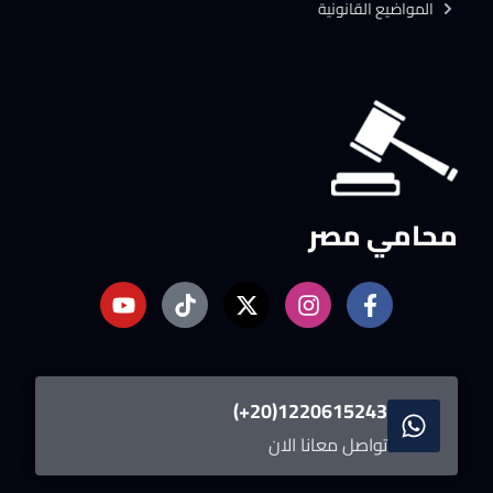
المواضيع القانونية
محامي مصر
1220615243(20+)
تواصل معانا الان