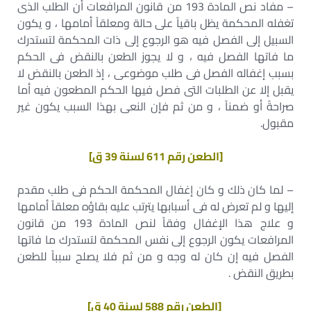
– مفاد نص المادة 193 من قانون المرافعات أن الطلب الذى
تغفله المحكمة يظل باقياً على حالة ومعلقاً أمامها ، و يكون
السبيل إلى الفصل فيه هو الرجوع إلى ذات المحكمة لتستدرك
ما فاتها الفصل فيه ، و لا يجوز الطعن بالنقض فى الحكم
بسبب إغفاله الفصل فى طلب موضوعى ، إذ الطعن بالنقض لا
يقبل إلا عن الطلبات التى فصل فيها الحكم المطعون فيه أما
صراحةً أو ضمناً ، و من ثم فإن النعى بهذا السبب يكون غير
مقبول.
[الطعن رقم 611 لسنة 39 ق]
– لما كان ذلك و كان إغفال المحكمة الحكم فى طلب مقدم
إليها و لم تعرض له فى أسبابها يترتب عليه بقاؤه معلقاً أمامها
و علاج هذا الإغفال وفقاً لنص المادة 193 من قانون
المرافعات يكون الرجوع إلى نفس المحكمة لتستدرك ما فاتها
الفصل فيه إن كان له وجه و من ثم فلا يصلح سبباً للطعن
بطريق النقض .
[الطعن رقم 588 لسنة 40 ق]