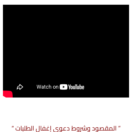
” المقصود وشروط دعوى إغفال الطلبات “