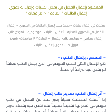
المقصود بإغفال الفصل فى بعض الطلبات وإجراءات دعوى
إغفال الطلبات ” المادة ١٩٣ مرافعات “
مذكرة في إغفال طلبات – حجية طلب إغفال الطلبات في الدعوى – إغفال
الفصل في الدعوى المدنية – أغفال الطلبات الموضوعية – نموذج طلب
إغفال محامي – مواعيد طلب الإغفال – المادة ١٩٣ مرافعات- شروط
قبول طلب دعوى إغفال الطلبات
– المقصود بإغفال الطلب : –
هو الإغفال الكلي للطلب الموضوعي الذي يجعل الطلب معلقاً
لم يقض فيه صراحةً أو ضمناً.
– أثر إغفال الطلب: تقديم طلب إغفال : –
إذا أغفلت المحكمة نسياناً بغير عمد عن الفصل في طلب
موضوعي قدم لها تقديماً صحيحاً فلم تقض فيه بقضاء صريح
أو ضمني مما يجعله باقياً معلقاً أمامها ، فإن علاج تلك