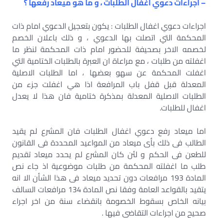
– اجراءات دعوي اغفال الطلبات ، و ما هو ميعاد رفعها ؟
اجراءات دعوي اغفال الطلبات : يكون بتعجيل الدعوي امام ذات
المحكمة التي اتصلت بها الدعوي ، و ذلك باعلان الخصم
لخصمه الاخر بصحيفة للحضور امام ذات المحكمة لنظر ما
اغفلته من طلبات ، مع مراعاة ان العبرة بالطلبات الختامية التي
اغفلت المحكمة عن سهو بعضها ، اما الطلبات الاصلية
المعدلة قبل قفل باب المرافعة اذا هي اغفلت جزء من
الطلبات الاصلية المعدلة بمذكرة ختامية فان هذا لا يعدل
اغفال للطلبات.
اما ميعاد رفع دعوي اغفال الطلبات فان المشرع لم يقيد
الطالب فى ذلك بأى ميعاد من المواعيد المحددة فى القانون
للطعن فى الحكم و لئن كان المشرع لم يحدد ميعاد تقديم
طلب ما اغفلته المحكمة من طلبات موضوعية اذ جاء نص
المادة 193 مرافعات دون تحديد ميعاد فى هذا الشأن الا انه
يتقيد بالقواعد العامة وفقا نص المادة 134 مرافعات السالف
بيانه الخاص بسقوط الخصومة بانقضاء سنة من اخر اجراء
صحيح من اجراءات التقاضى فيها .