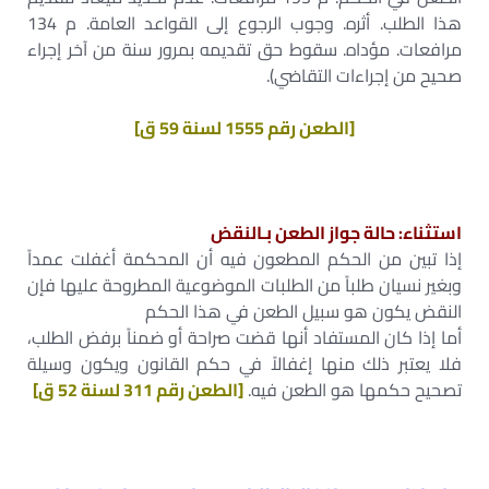
هذا الطلب. أثره. وجوب الرجوع إلى القواعد العامة. م 134
مرافعات. مؤداه. سقوط حق تقديمه بمرور سنة من آخر إجراء
صحيح من إجراءات التقاضي).
[الطعن رقم 1555 لسنة 59 ق]
استثناء: حالة جواز الطعن بـالنقض
إذا تبين من الحكم المطعون فيه أن المحكمة أغفلت عمداً
وبغير نسيان طلباً من الطلبات الموضوعية المطروحة عليها فإن
النقض يكون هو سبيل الطعن في هذا الحكم
أما إذا كان المستفاد أنها قضت صراحة أو ضمناً برفض الطلب،
فلا يعتبر ذلك منها إغفالاً في حكم القانون ويكون وسيلة
تصحيح حكمها هو الطعن فيه.
[الطعن رقم 311 لسنة 52 ق]