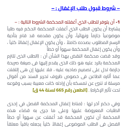
– شروط قبول طلب الإغفال : –
1-
أن يتوفر للطلب الذي أغفلته المحكمة الشروط التالية : –
يشترط أن يكون الطلب الذي أغفلت المحكمة الحكم فيه طلباً
موضوعياً جازماً ونهائياً، وأن يكون مقدمه قد قام بتأدية
الرسم المطلوب بصدده كاملاً ، وأن يكون الإغفال إغفالاً كلياً ،
وأن يكون إغفال المحكمة سهواً أو خطأً
وقد قضت محكمة النقض بهذا الشأن أن : (الطلب الذى تلتزم
المحكمة بالرد عليه هو ذلك الذى يقدم إليها فى صيغة صريحة
جازمة تدل على تصميم صاحبه عليه ، فلا عليها إن هى إلتفتت
عما أثاره الطاعن فى خصوص ظروف تحرير السند من أقوال
مرسلة لا تنبئ عن تمسكه بأن إرادته كانت معيبة بسبب وقوعه
تحت تأثير الإكراه)
.
[الطعن رقم 665 لسنة 44 ق]
وفي حكم آخر لها : (مناط إغفال المحكمة الفصل في إحدى
الطلبات المعروضة عليها وعلى ما جرى به قضاء هذه
المحكمة أن تكون المحكمة قد أغفلت عن سهواً أو خطأ
الفصل في الطلب الموضوعى إغفالاً كلياً يجعله باقياً معلقاً