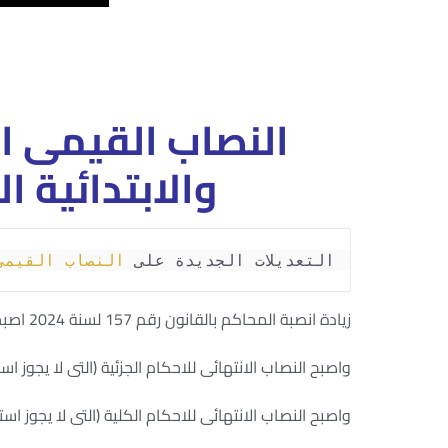
النصاب القيمى ال
والابتدائية الجد
التعديلات الجديدة على 
النصاب القيمى
زيادة انصبة المحاكم بالقانون رقم 157 لسنة 2024 اصبحت المحاكم الجزئية تنظر الدعاوى التى تبلغ قيمتها 200 الف جنيه .
واصبح النصاب الانتهائى للاحكام الجزئية (التى لا يجوز استئنافها)30 ا
واصبح النصاب الانتهائى للاحكام الكلية (التى لا يجوز استئنافها )200 ا