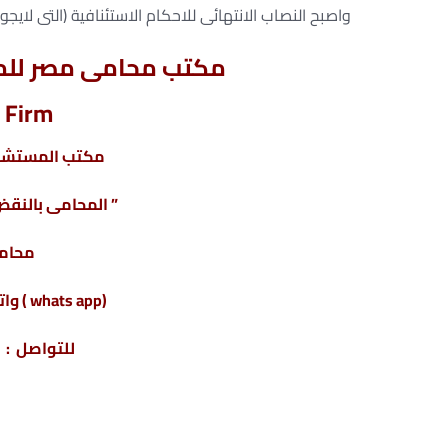
واصبح النصاب الانتهائى للاحكام الاستئنافية (التى لايجوز الطعن 
مكتب محامى مصر للمح
 Firm
مكتب المستشار
” المحامى بالنقض 
محامى
(whats app ) واتس أب : 201220615243+
للتواصل : 4317