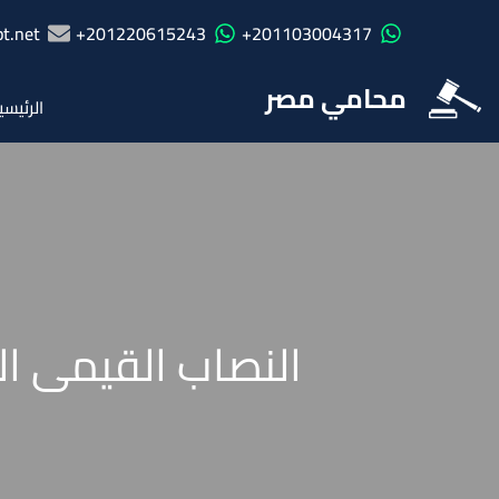
t.net
201220615243+
201103004317+
محامي مصر
الرئيسي
النصاب القيمى الجدي