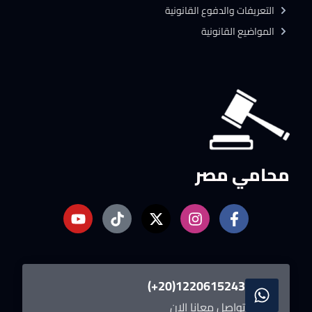
التعريفات والدفوع القانونية
المواضيع القانونية
محامي مصر
1220615243(20+)
تواصل معانا الان