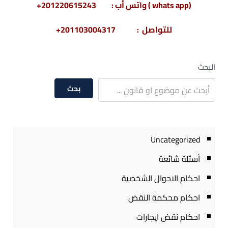
(whats app ) واتس أب : 201220615243+
للتواصل : 201103004317+
البحث
بحث
Uncategorized
أسئلة شائعة
احكام الاحوال الشخصية
احكام محكمة النقض
احكام نقض ايجارات