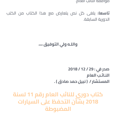
موافقة النائب العام.
تاسعا:
يلغى كل نص يتعارض مع هذا الكتاب من الكتب
الدورية السابقة.
واللـه ولي التوفيق ،،،،
صدر في : 29 / 12 / 2018
النـائـب العام
المستشار / ( نبيل حمد صادق ) .
كتاب دوري للنائب العام رقم 11 لسنة
2018 بشأن التحفظ على السيارات
المضبوطة