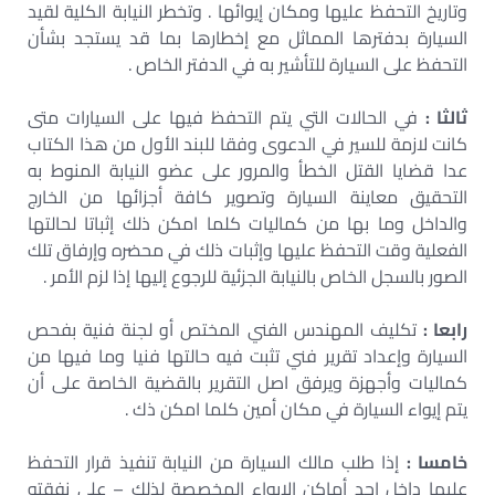
وتاريخ التحفظ عليها ومكان إيوائها . وتخطر النيابة الكلية لقيد
السيارة بدفترها المماثل مع إخطارها بما قد يستجد بشأن
التحفظ على السيارة للتأشير به في الدفتر الخاص .
ثالثا :
في الحالات التي يتم التحفظ فيها على السيارات متى
كانت لازمة للسير في الدعوى وفقا للبند الأول من هذا الكتاب
عدا قضايا القتل الخطأ والمرور على عضو النيابة المنوط به
التحقيق معاينة السيارة وتصوير كافة أجزائها من الخارج
والداخل وما بها من كماليات كلما امكن ذلك إثباتا لحالتها
الفعلية وقت التحفظ عليها وإثبات ذلك في محضره وإرفاق تلك
الصور بالسجل الخاص بالنيابة الجزئية للرجوع إليها إذا لزم الأمر .
رابعا :
تكليف المهندس الفني المختص أو لجنة فنية بفحص
السيارة وإعداد تقرير فني تثبت فيه حالتها فنيا وما فيها من
كماليات وأجهزة ويرفق اصل التقرير بالقضية الخاصة على أن
يتم إيواء السيارة في مكان أمين كلما امكن ذك .
خامسا :
إذا طلب مالك السيارة من النيابة تنفيذ قرار التحفظ
عليها داخل احد أماكن الإيواء المخصصة لذلك – على نفقته