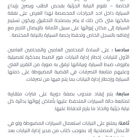
الخاصة – تقوم النيابة الجزئية بفحص الطلب ويصرح بإيداع
السيارة داخل احد الجراجات المخصصة لهذا الغرض على نفقة
مالكها متى كان ذلك لا يضر بمصلحة التحقيق ويكون تسليم
السيارة إلى مكان إيوائها على سبيل الأمانة بالإيصال اللازم مع
إرفاقه بالسجل الخاص وتحفظ رخصة السيارة بالنيابة المختصة .
سادسا :
على السادة المحامين العامين والمحامين العامين
الأول للنيابات إخطار إدارة النيابات فور الضبط بمذكرة تفصيلية
بظروف ضبط السيارة وبياناتها ترفق به صورة من التقرير الفني
وعليهم متابعة التصرفات في القضية المضبوطة على ذمتها
السيارة وإخطار إدارة النيابات بما يتم فيها من تصرفات.
سابعا:
يتم إيفاد مندوب بصفة دورية على فترات متقاربة
لمتابعة حالة السيارات المتحفظ عليها بأماكن إيوائها بدائرة كل
نيابة جزئية واتخاذ ما يلزم للحفاظ عليها.
ثامنا:
يمتنع على النيابات استعمال السيارات المضبوطة ولو في
الأعمال المصلحية إلا بموجب كتاب من مدير إدارة النيابات بعد