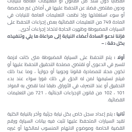
القضايا دون سند من القانون أو التعليمات العامة للنيابات
ودون مقتضى فضلا عن التحفظ عليها في أماكن غير مخصصة
أو سوء استغلالها وإذ نظمت التعليمات العامة للنيابات في
المادة 749 من التعليمات القضائية بعض إجراءات التحفظ على
السيارات المضبوطة وظهرت الحاجة لاتخاذ إجراءات أخرى .
فإننا ندعو السادة أعضاء النيابة إلى مراعاة ما يلي وتنفيذه
بكل دقة : –
أولا :
يتم التحفظ على السيارة المضبوطة متى كانت لازمة
للسير في الدعوى أو تقتضي مصلحة التحقيق التحفظ عليها أو
تكون محلا للمصادرة قانونا وجوبيا أو جوازياً ، وما عدا ذلك
فيتم تسليمها لمن له الحق في ذلك فورا سواء عند بدء
التحقيق أو عند التصرف في الأوراق طبقا لما تقضي به المواد
101 ، 102 من قانون الإجراءات الجنائية ، 721 من التعليمات
القضائية.
ثانيا :
يتم إعداد سجل خاص بكل نيابة جزئية وآخر بالنيابة الكلية
تقيد السيارات المتحفظ عليها تثبت فيه بيانات السيارة ورقم
القضية الخاصة وموضوع الاتهام المنسوب لمالكها أو غيره