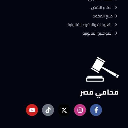
احكام النقض
صيغ العقود
التعريفات والدفوع القانونية
المواضيع القانونية
محامي مصر