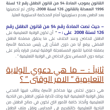
القانون بموجب المادة 54 من قانون الطفل رقم 12 لسنة
1996 المعدلة بالقانون 126 لسنة 2008،
والتى تم تحصينها
بعد الطعن بعدم دستوريتها أمام المحكمة الدستورية العليا.
– حيث نصت المادة رقم 54 من قانون الطفل رقم
126 لسنة 2008 على : –
“
أن تكون الولاية التعليمية على
الطفل للحاضن وعند الخلاف على ما يحقق مصلحة الطفل
الفضلى يرفع أيا من ذوى الشأن إلى رئيس محكمة الأسرة
بصفته قاضيا للآمور المستعجلة الوقتية ليصدر قراره يأمر على
عرضه دون المساس بحق الحاضن فى الولاية التعليمية ” .
ثانيآ : – ما هي دعوي الولاية
التعليمية ” الامر الوقتى ” ؟
هي دعوي تختص بها محاكم الأسرة يطالب فيها المدعي
بنقل الولاية التعليمية الية وذلك لأدارة شئون الطفل من الناحية
التعليمية وأتخاذ كافة الأمور التي تكون في صالح الطفل من
الناحية التعليمية كالتقديم في المدارس ونقل ملف الطفل