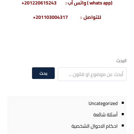
(whats app ) واتس أب : 201220615243+
للتواصل : 201103004317+
– ولاية تعليمية للاب – استئناف ولاية تعليمية – مذكرة
في الولاية التعليمية – الولاية التعليمية للأب
البحث
بحث
Uncategorized
أسئلة شائعة
احكام الاحوال الشخصية