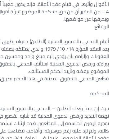
الأقوال وأثرها في قيام عقد الأمانة، فإنه يكون معيباً أ
4 – من المقرر أن من حق محكمة الموضوع تجزئة أقوال 
ويحرفها عن مواضعها.
الوقائع
أقام المدعي بالحقوق المدنية (الطاعن) دعواه بطري
العقوبات وإلزامه بأن يؤدي إليه مبلغ واحد وخمسين 
ببراءته ورفض الدعوى المدنية استأنف المدعي بالحقو
الموضوع برفضه وتأييد الحكم المستأنف.
فطعن المدعي بالحقوق المدنية في هذا الحكم بطريق 
المحكمة
حيث إن مما ينعاه الطاعن – المدعي بالحقوق المدني
تهمة التبديد ورفض الدعوى المدنية قد شابه القصور في 
توجيه اليمين الحاسمة إلى المطعون ضده لإثبات تسلمه 
طلبه، ولم ترد عليه رغم جوهريته، وأقامت قضاءها عل
عقود الأما