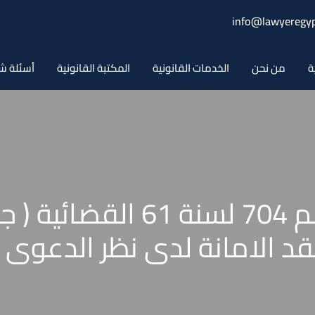
info@lawyeregyp
ة
من نحن
الخدمات القانونية
المكتبة القانونية
أسئلة ش
حكم محكمة النقض رقم 704 لسن
 الامانة لدى نظر الدعوى ال