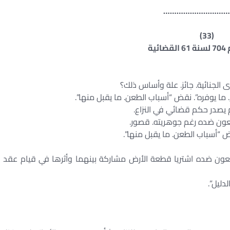
………………………
(33)
ئية
 الجنائية. جائز. علة وأساس ذلك؟
م يصدر حكم قضائي في النزاع.
طعون ضده رغم جوهريته. قصور.
ون ضده اشتريا قطعة الأرض مشاركة بينهما وأثرها في قيام عقد