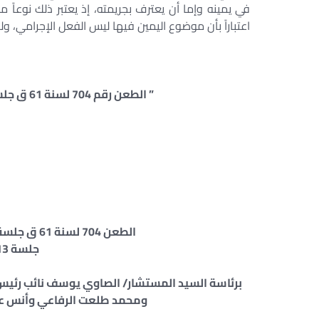
في يمينه وإما أن يعترف بجريمته، إذ يعتبر ذلك نوعاً
اعتباراً بأن موضوع اليمين فيها ليس الفعل الإجرامي، و
” الطعن رقم 704 لسنة 61 ق جلسة 13/ 2/ 2000 مكتب فني 51 ق 33 ص 175 “
الطعن 704 لسنة 61 ق جلسة 13/ 2/ 2000 مكتب فني 51 ق 33 ص 175
جلسة 13 من فبراير سنة 2000
برئاسة السيد المستشار/ الصاوي يوسف نائب رئيس
ومحمد طلعت الرفاعي وأنس عما