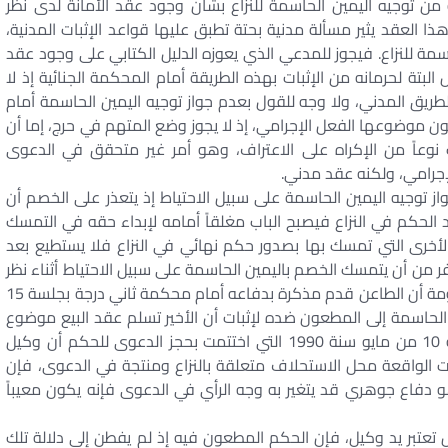
ة من توجيه اليمين الحاسمة للنزاع بشأن وجود عقد الأمانة لدى نظر
هذا العقد يثير مسألة مدنية بحتة تطبق عليها قواعد الإثبات المدنية،
مة للنزاع. فيجوز للمدعي الذي يعوزه الدليل الكتابي على وجود عقد
البتة لحرمانه من الإثبات بهذه الطريقة أمام المحكمة الجنائية إذ لا
ريق المدني، ولا وجه للقول بعدم جواز توجيه اليمين الحاسمة أمام
كون موضوعها الفعل الإجرامي، إذ لا يجوز وضع المتهم في حرج، إما أن
ك نوعاً من الإكراه على الاعتراف، وهو أمر غير متحقق في الدعوى
لإجرامي، ولكنه عقد مدني.
ز توجيه اليمين الحاسمة على سبيل الاحتياط إذ يتعذر على الخصم أن
 الحكم في النزاع فيصبح الباب مغلقاً أمامه لإبداء حقه في التمسك
الأخرى التي تمسك بها بصدور حكم نهائي في النزاع فلا يستطيع بعد
 من أن يتمسك الخصم باليمين الحاسمة على سبيل الاحتياط أثناء نظر
الدعوى. لما كان ذلك، وكان يبين من المفردات المضمومة أن الطاعن قدم مذكرة بدفاعه أمام محكمة ثاني درجة بجلسة 15
توجيه اليمين الحاسمة إلى المطعون ضده لإثبات أن الأخير تسلم عقد البيع موضوع
الدعوى على سبيل الوديعة، كما يبين من محضر جلسة 10 من مايو سنة 1990 التي اختتمت بحجز الدعوى للحكم أن وكيل
ت الواقعة محل الاستحلاف متعلقة بالنزاع ومنتجة في الدعوى، فإن
 دفاع جوهري قد يتغير به وجه الرأي في الدعوى فإنه يكون معيباً
تعتبر يد وكيل، فإن الحكم المطعون فيه إذ لم يفطن إلى دلالة تلك