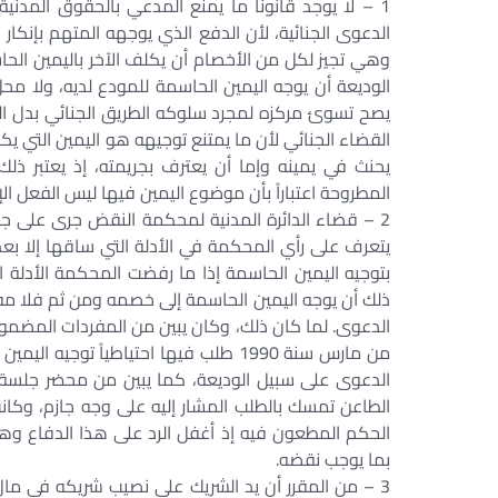
1 – لا يوجد قانوناً ما يمنع المدعي بالحقوق المدني
الدعوى الجنائية، لأن الدفع الذي يوجهه المتهم بإنكار 
وهي تجيز لكل من الأخصام أن يكلف الآخر باليمين الحاس
الوديعة أن يوجه اليمين الحاسمة للمودع لديه، ولا محل 
يصح تسوئ مركزه لمجرد سلوكه الطريق الجنائي بدل الط
القضاء الجنائي لأن ما يمتنع توجيهه هو اليمين التي ي
يحنث في يمينه وإما أن يعترف بجريمته، إذ يعتبر ذل
المطروحة اعتباراً بأن موضوع اليمين فيها ليس الفعل ا
2 – قضاء الدائرة المدنية لمحكمة النقض جرى على جوا
يتعرف على رأي المحكمة في الأدلة التي ساقها إلا بعد
بتوجيه اليمين الحاسمة إذا ما رفضت المحكمة الأدلة 
ذلك أن يوجه اليمين الحاسمة إلى خصمه ومن ثم فلا مفر
من مارس سنة 1990 طلب فيها احتياطياً 
الطاعن تمسك بالطلب المشار إليه على وجه جازم، وكان
الحكم المطعون فيه إذ أغفل الرد على هذا الدفاع وهو
بما يوجب نقضه.
3 – من المقرر أن يد الشريك على نصيب شريكه في مال 