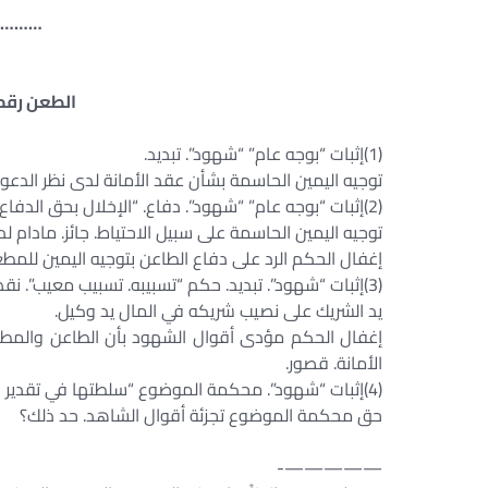
…………
الطعن رقم 704 لسنة 61 القضا
(1)إثبات “بوجه عام” “شهود”. تبديد.
توجيه اليمين الحاسمة بشأن عقد الأمانة لدى نظر الدعوى
(2)إثبات “بوجه عام” “شهود”. دفاع. “الإخلال بحق الدفاع. ما يوفره”. نقض “أسباب الطعن. ما يقبل منها”.
توجيه اليمين الحاسمة على سبيل الاحتياط. جائز. مادام ل
إغفال الحكم الرد على دفاع الطاعن بتوجيه اليمين للم
(3)إثبات “شهود”. تبديد. حكم “تسبيبه. تسبيب معيب”. نقض “أسباب الطعن. ما يقبل منها”.
يد الشريك على نصيب شريكه في المال يد وكيل.
إغفال الحكم مؤدى أقوال الشهود بأن الطاعن والمطع
الأمانة. قصور.
(4)إثبات “شهود”. محكمة الموضوع “سلطتها في تقدير الدليل”.
حق محكمة الموضوع تجزئة أقوال الشاهد. حد ذلك؟
—————-