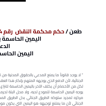
طعن /
حكم محكمة النقض رقم 704 لسنة 61 القضائية ( جنائى )
اليمين الحاسمة ب
الدعو
اليمين الحاسم
” لا يوجد قانوناً ما يمنع المدعي بالحقوق المدنية من 
الجنائية، لأن الدفع الذي يوجهه المتهم بإنكار هذا العق
لكل من الأخصام أن يكلف الآخر باليمين الحاسمة للنزاع
يوجه اليمين الحاسمة للمودع لديه، ولا محل البتة لحرم
مركزه لمجرد سلوكه الطريق الجنائي بدل الطريق المد
الجنائي لأن ما يمتنع توجيهه هو اليمين التي يكون موض