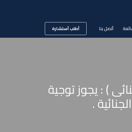
ائعة
أتصل بنا
أطلب أستشارة
ة 61 القضائية ( جنائى ) : يجوز توجية
جنائية .