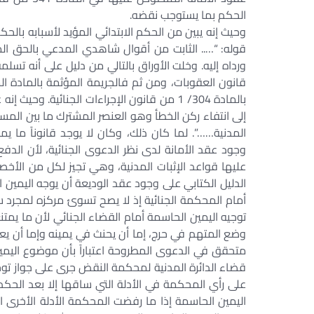
الحكم بما يستوجب نقضه.
وحيث إنه يبين من الحكم الابتدائي المؤيد لأسبابه بال
قوله: “….. الثابت من أقوال شاهدي المدعي بالحق ا
قانون العقوبات، ومن ثم فالجريمة المؤثمة بالمادة المذ
بالمادة 304/ 1 من قانون الإجراءات الجنائي
إلى انتفاء ركن الخطأ وهو العنصر المشترك ما بين المس
المدنية……”. لما كان ذلك، وكان لا يوجد قانوناً ما ي
وجود عقد الأمانة لدى نظر الدعوى الجنائية، لأن الدفع
عليها قواعد الإثبات المدنية، وهي تجيز لكل من الأخصا
الدليل الكتابي على وجود عقد الوديعة أن يوجه اليمين ا
أمام المحكمة الجنائية إذ لا يصح تسوئ مركزه لمجرد س
توجيه اليمين الحاسمة أمام القضاء الجنائي لأن ما يمت
وضع المتهم في حرج، إما أن يحنث في يمينه وإما أن يعترف
متحقق في الدعوى المطروحة اعتباراً بأن موضوع اليمي
قضاء الدائرة المدنية لمحكمة النقض جرى على جواز توجي
على رأي المحكمة في الأدلة التي ساقها إلا بعد الحكم 
اليمين الحاسمة إذا ما رفضت المحكمة الأدلة الأخرى 