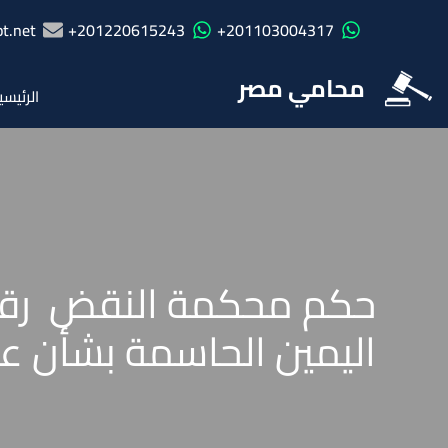
t.net
201220615243+
201103004317+
محامي مصر
الرئيسي
اليمين الحاسمة بشأن عقد