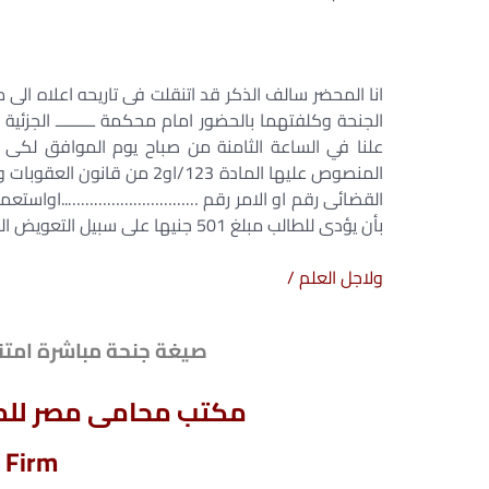
انا المحضر سالف الذكر قد اتنقلت فى تاريحه اعلاه 
الجنحة وكلفتهما بالحضور امام محكمة ـــــــــ الجزئية دائ
علنا في الساعة الثامنة من صباح يوم الموافق لكى يس
المنصوص عليها المادة 123/او2
القضائى رقم او الامر رقم …………………………..اواستعمل سلط
بأن يؤدى للطالب مبلغ 501 جنيها على سبيل التعويض المؤقت والمصاريف ومقابل اتعاب المحاماه .
ولاجل العلم /
صيغة جنحة مباشرة امتن
مكتب محامى مصر للمح
 Firm