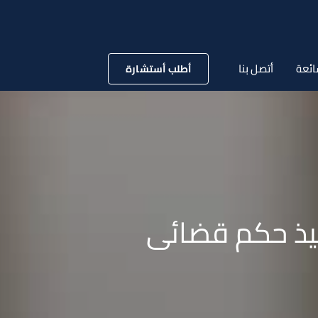
ائعة
أتصل بنا
أطلب أستشارة
فيذ حكم قضائى