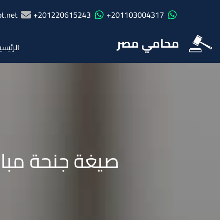
t.net
201220615243+
201103004317+
محامي مصر
الرئيسي
صيغة جنحة مباش