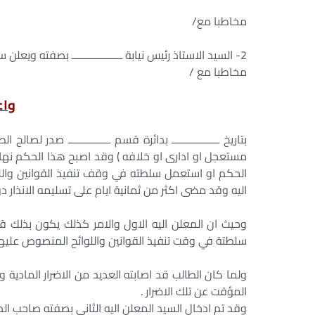
مخاطبا مع/
2- السيد الاستاذ رئيس نيابة ــــــــــــــــــ بصفته ويعلن سيادته بمقر عمله بمحكمة
مخاطبا مع /
واع
بتاريخ ـــــــــــــــــ بدائرة قسم ـــــــــــــــ صدر لص
مستعجل او ادارى او خلافه ) وقد اصبح هذا الحكم نهائيا
الحكم او استعمل سلطته في وقف تنفيذ القوانين واللوائح بأ
اليه وقد مضى اكثر من ثمانية ايام على تسليمه الانذار 
وحيث ان المعلن اليه الاول والامر كذلك يكون بذلك 
سلطتة في وقت تنفيذ القوانين واللوائح المنصوص عليه
المؤقت عن تلك الاضرار .
وقد تم ادخال السيد المعلن اليه الثانى بصفته صاحب الدعو