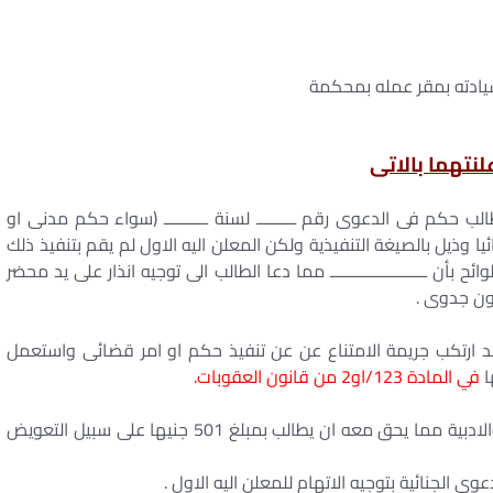
لنتهما بالاتى
الح الطالب حكم فى الدعوى رقم ـــــــــ لسنة ــــــــــ (سواء حكم مدنى او
 وذيل بالصيغة التنفيذية ولكن المعلن اليه الاول لم يقم بتنفيذ ذلك
ن ــــــــــــــــــــــ مما دعا الطالب الى توجيه انذار على يد محضر
دون جدوى .
قد ارتكب جريمة الامتناع عن عن تنفيذ حكم او امر قضائى واستعمل
ا
في المادة 123/او2 من قانون العقوبات.
ولما كان الطالب قد اصابته العديد من الاضرار المادية والادبية مما يحق معه ان يطالب بمبلغ 501 جنيها على سبيل التعويض
ى الجنائية بتوجيه الاتهام للمعلن اليه الاول .