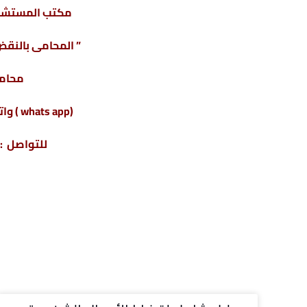
مكتب المستشار
” المحامى بالنقض 
محامى
(whats app ) واتس أب : 201220615243+
للتواصل : 04317