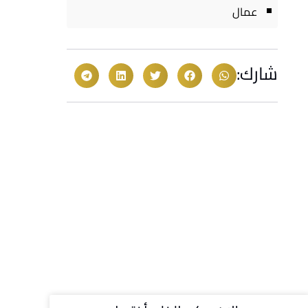
عمال
شارك: