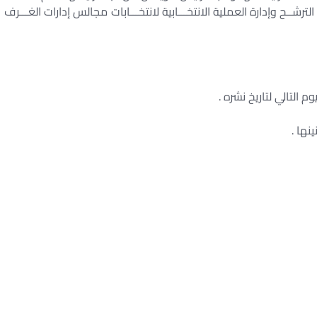
ترشــح وإدارة العملية الانتخـــابية لانتخـــابات مجالس إدارات الغـــرف
م التالي لتاريخ نشره .
نها .