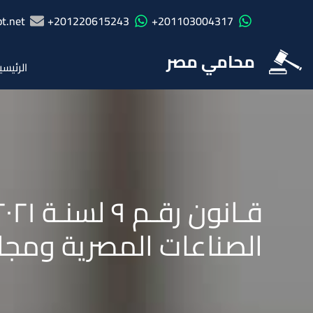
t.net
201220615243+
201103004317+
محامي مصر
الرئيسي
الصناعات المصرية ومجال