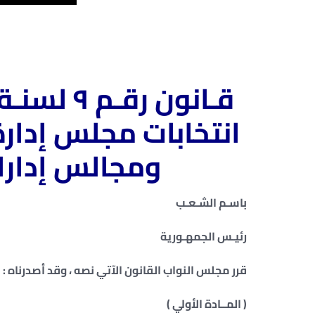
قـانون رقـم ٩ لسنـة ٢٠٢١
انتخابات مجلس إدارة
ومجالس إدارا
باسـم الشـعـب
رئيـس الجمهـورية
قرر مجلس النواب القانون الآتي نصه ، وقد أصدرناه :
( المــادة الأولي )