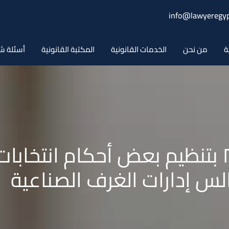
info@lawyeregyp
ة
من نحن
الخدمات القانونية
المكتبة القانونية
أسئلة ش
قـانون رقـم ٩ لسنـة ٢٠٢١ بتنظيم بعض أحكا
س إدارات الغرف الصناعية