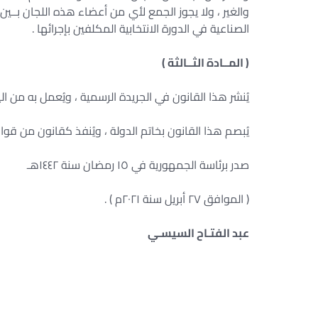
والغير ، ولا يجوز الجمع لأي من أعضاء هذه اللجان بــين ال
الصناعية في الدورة الانتخابية المكلفين بإجرائها .
( المــادة الثــالثة )
يُنشر هذا القانون في الجريدة الرسمية ، ويُعمل به من اليو
يُبصم هذا القانون بخاتم الدولة ، ويُنفذ كقانون من قواني
صدر برئاسة الجمهورية في ١٥ رمضان سنة ١٤٤٢هـ
( الموافق ٢٧ أبريل سنة ٢٠٢١م ) .
عبد الفتـاح السيسـي