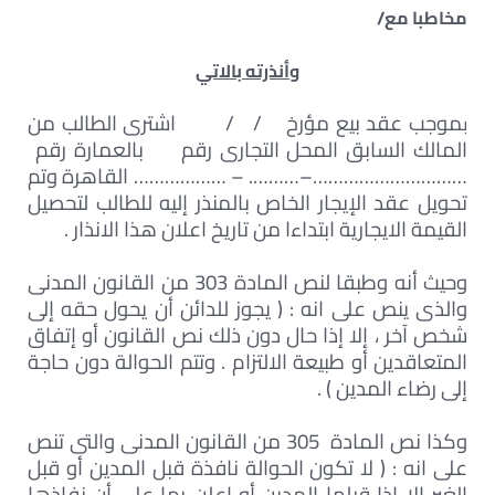
مخاطبا مع/
وأنذرته بالاتي
موجب عقد بيع مؤرخ / / اشترى الطالب من
ب
المالك السابق المحل التجارى رقم بالعمارة رقم
…………………………–………. – ……………… القاهرة وتم
تحويل عقد الإيجار الخاص بالمنذر إليه للطالب لتحصيل
القيمة الايجارية ابتداءا من تاريخ اعلان هذا الانذار .
وحيث أنه وطبقا لنص المادة 303 من القانون المدنى
والذى ينص على انه : ( يجوز للدائن أن يحول حقه إلى
شخص آخر ، إلا إذا حال دون ذلك نص القانون أو إتفاق
المتعاقدين أو طبيعة الالتزام . وتتم الحوالة دون حاجة
إلى رضاء المدين ) .
وكذا نص المادة 305 من القانون المدنى والتى تنص
على انه : ( لا تكون الحوالة نافذة قبل المدين أو قبل
الغير إلا إذا قبلها المدين أو اعلن بها على أن نفاذها