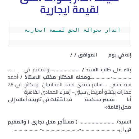
لقيمة ايجارية
إنه في يوم الموافق / /
بناء على طلب السيد / ……………….–
والمقيم في ….-
……………-……………..
ومحله المختار مكتب الاستاذ /
أحمد
سيد حسن ، اسلام حمدى احمد المحاميان والكائن فى 26
عمارات بيتشو أمريكان سيتى– زهراء المعادى القاهرة
أنا محضر محكمة قد انتقلت في تاريخه أعلاه إلى
محل إقامة:-
السيد/ ……………………. ( مستأجر محل تجارى ) والمقيم
فى
ال………………………….-…………………………-…………………