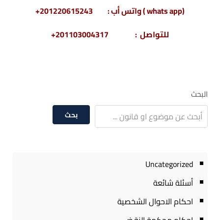
(whats app ) واتس أب : 201220615243+
للتواصل : 201103004317+
البحث
بحث
Uncategorized
أسئلة شائعة
احكام الاحوال الشخصية