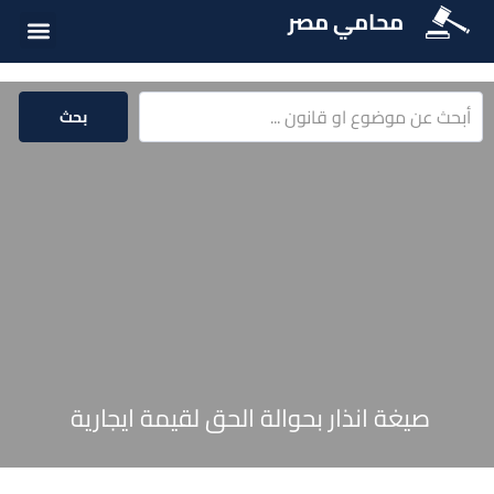
محامي مصر
أسئلة شائع
الخدمات الق
المكتبة الق
بحث
صيغة انذار بحوالة الحق لقيمة ايجارية