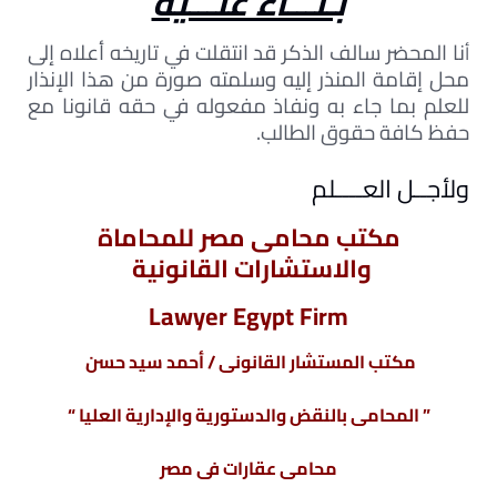
بـنـــاء علـــيه
نا المحضر سالف الذكر قد انتقلت في تاريخه أعلاه إلى
أ
محل إقامة المنذر إليه وسلمته صورة من هذا الإنذار
للعلم بما جاء به ونفاذ مفعوله في حقه قانونا مع
حفظ كافة حقوق الطالب.
ولأجــل العــــلم
مكتب محامى مصر للمحاماة
والاستشارات القانونية
Lawyer Egypt Firm
مكتب المستشار القانونى / أحمد سيد حسن
” المحامى بالنقض والدستورية والإدارية العليا “
محامى عقارات فى مصر