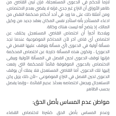
لازما للحكم في الدعوى المستعجلة، فإن تبين القاضي من
ظاهر الأوراق أن النزاع غير جدي فإنه لا يقضي بعدم الاختصاص،
ومن أمثلة ذلك على ما ورد في أحد أحكام محكمة النقض من
ادعاء المستأجر بأنه استأجر نفس المكان بعقد جديد من وكيل
المالك، إذ يتضح أنه ليست هناك وكالة.
ويلاحظ أخيراً أن اختصاص القاضي المستعجل يختلف عن
اختصاص أي قاض آخر لأن المحاكم الموضوعية عندما تجد
مسألة أولية في الدعوى (أي مسألة يتوقف عليها الفصل في
الدعوى) ، وتكون هذه المسألة خارجة عن اختصاص المحكمة
فإنها توقف الدعوى لحين الفصل في المسألة الأولية ويبقى
الاختصاص بالدعوى الموقوفة قائماً للمحكمة التي رفعت
إليها تلك الدعوى. أما القاضي المستعجل فلا يملك أن يوقف
الدعوى لحين الفصل في النزاع الموضوعي –لأن ذلك يزيل ركن
الاستعجال ويجعل اختصاصه بعدئذ عديم الفائدة –وإنما يفصل
بحسب الظاهر.
مواطن عدم المساس بأصل الحق:
وعدم المساس بأصل الحق كشرط لاختصاص القضاء