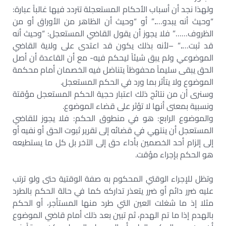
ولهذا نجد أن أسباب الأحكام المستعجلة تتردد فيها غالباً عبارة:
“وحيث أنه يبدو…..” أو “وحيث أن الظاهر من الأوراق أو من
الظروف……” فلا يجوز أن يقول القاضي المستعجل: “وحيث أنه
قد ثبت…..” –لأنه بذلك يكون قد اعتدى على ولاية القاضي
الموضوعي ولم يبق شيئاً ليحكم فيه- مع أن القاعدة أن أصل
الحق يبقى سليماً محفوظاً يتناضل فيه الخصمان أمام محكمة
الموضوع ولا يتأثر بما ورد في الحكم المستعجل.
وسنرى أن من نتائج ذلك اعتبار حجية الحكم المستعجل مؤقتة
ونسبية بمعنى أنها لا تؤثر على قضاء الموضوع.
والموضوع الرابع: هو في منطوق الحكم: فلا يجوز للقاضي
المستعجل أن ينتهي في قضائه إلى تقرير ثبوت الحق أو نفيه أو
إلى إلزام أحد الخصمين بأداء حق إلى الآخر بل كل ما يستطيعه
هو الحكم بإجراء مؤقت.
وتظل للإجراء الوقتي المحكوم به صفة الوقتية حتى ولو ترتب
عليه ضرر دائم أو ضرر يتعذر تداركه كما في حالة الحكم بالطرد
مثلا إذ ما شغلت العين التي طرد منها المستأجر، أو الحكم
بالهدم إذا ما تم الهدم، ثم تبين بعد ذلك أمام قاضي الموضوع