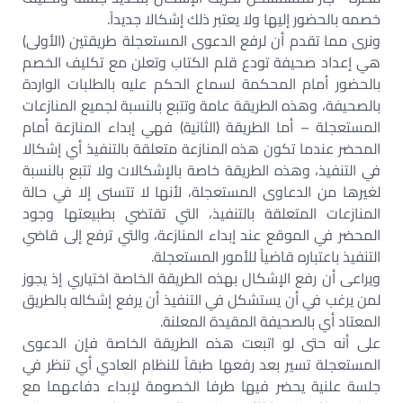
خصمه بالحضور إليها ولا يعتبر ذلك إشكالا جديداً.
ونرى مما تقدم أن لرفع الدعوى المستعجلة طريقتين (الأولى)
هي إعداد صحيفة تودع قلم الكتاب وتعلن مع تكليف الخصم
بالحضور أمام المحكمة لسماع الحكم عليه بالطلبات الواردة
بالصحيفة، وهذه الطريقة عامة وتتبع بالنسبة لجميع المنازعات
المستعجلة – أما الطريقة (الثانية) فهي إبداء المنازعة أمام
المحضر عندما تكون هذه المنازعة متعلقة بالتنفيذ أي إشكالا
في التنفيذ، وهذه الطريقة خاصة بالإشكالات ولا تتبع بالنسبة
لغيرها من الدعاوى المستعجلة، لأنها لا تتسنى إلا في حالة
المنازعات المتعلقة بالتنفيذ، التي تقتضي بطبيعتها وجود
المحضر في الموقع عند إبداء المنازعة، والتي ترفع إلى قاضي
التنفيذ باعتباره قاضياً للأمور المستعجلة.
ويراعى أن رفع الإشكال بهذه الطريقة الخاصة اختياري إذ يجوز
لمن يرغب في أن يستشكل في التنفيذ أن يرفع إشكاله بالطريق
المعتاد أي بالصحيفة المقيدة المعلنة.
على أنه حتى لو اتبعت هذه الطريقة الخاصة فإن الدعوى
المستعجلة تسير بعد رفعها طبقاً للنظام العادي أي تنظر في
جلسة علنية يحضر فيها طرفا الخصومة لإبداء دفاعهما مع