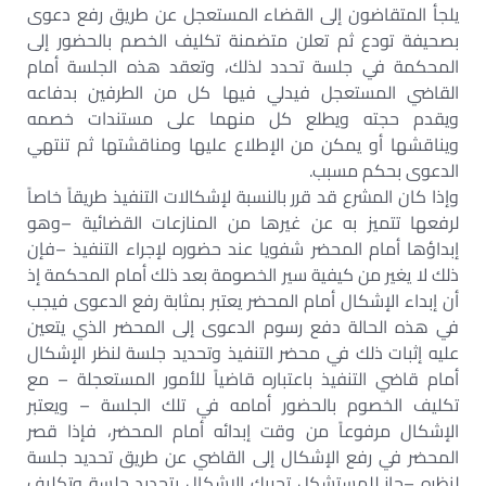
يلجأ المتقاضون إلى القضاء المستعجل عن طريق رفع دعوى
بصحيفة تودع ثم تعلن متضمنة تكليف الخصم بالحضور إلى
المحكمة في جلسة تحدد لذلك، وتعقد هذه الجلسة أمام
القاضي المستعجل فيدلي فيها كل من الطرفين بدفاعه
ويقدم حجته ويطلع كل منهما على مستندات خصمه
ويناقشها أو يمكن من الإطلاع عليها ومناقشتها ثم تنتهي
الدعوى بحكم مسبب.
وإذا كان المشرع قد قرر بالنسبة لإشكالات التنفيذ طريقاً خاصاً
لرفعها تتميز به عن غيرها من المنازعات القضائية –وهو
إبداؤها أمام المحضر شفويا عند حضوره لإجراء التنفيذ –فإن
ذلك لا يغير من كيفية سير الخصومة بعد ذلك أمام المحكمة إذ
أن إبداء الإشكال أمام المحضر يعتبر بمثابة رفع الدعوى فيجب
في هذه الحالة دفع رسوم الدعوى إلى المحضر الذي يتعين
عليه إثبات ذلك في محضر التنفيذ وتحديد جلسة لنظر الإشكال
أمام قاضي التنفيذ باعتباره قاضياً للأمور المستعجلة – مع
تكليف الخصوم بالحضور أمامه في تلك الجلسة – ويعتبر
الإشكال مرفوعاً من وقت إبدائه أمام المحضر، فإذا قصر
المحضر في رفع الإشكال إلى القاضي عن طريق تحديد جلسة
لنظره –جاز للمستشكل تحريك الإشكال بتحديد جلسة وتكليف