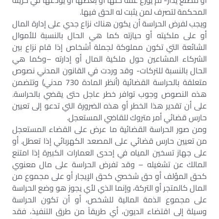
أو مصنع يدار- ثم يوزع غلته كلها أو بعضها أو يودعها في خزينة
المحكمة لتصرف لمن يثبت له الحق فيها.
ويجب لفرض الحراسة أن يكون هناك نزاع جدي على إدارة المال
أو على ملكيته أو حيازته كما هي الحال بالنسبة للأموال
الشائعة التي تكون مملوكة لجملة أشخاص إذا قام نزاع بين
الشركاء المشاعين حول ملكية المال أو إدارته –وكما هي
الحال بالنسبة للتركات- وقد وردت في القانون المدني نصوص
متعلقة بالحراسة القضائية (أنظر المادة 730 مدني) وتتضمن
هذه النصوص وجوب توافر خطر عاجل حتى يقضي بالحراسة.
على أن تقدير هذا الخطر أو هذه الضرورة التي تدعو إلى تعيين
حارس قضائي أمر متروك للقاضي المستعجل.
ومن صور الحراسة القضائية ما عرض على القضاء المستعجل
من تعيين حارس قضائي على المصعد الكهربائي إذا تعطل. أو
على جهاز تسخين المياه في إحدى العمارات الكبيرة إذا امتنع
المالك عن تشغيله – وقد تفرض الحراسة على مال معنوي
كحق المؤلف أو حق شخصي كحق الإيجار أو على مجموع من
المال كالمتجر أو التركة، وإنما الذي لأي يجوز هو وضع الحراسة
على مجموع الذمة المالية للشخص، أو أن تكون الحراسة
وسيلة إلى اقتضاء الديون، أي طريقاً من طرق التنفيذ، فقد