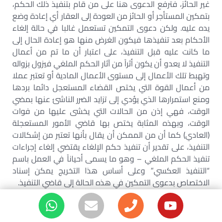
غير الحائز، فترفع الدعوى هنا على من قام بتنفيذ ذلك الحكم،
بتمكين المستأجر أو الحائز من العودة إلى العقار أي إعادة وضع
يده عليه. ولكن دعوى التمكين تستعمل غالبا في حالة إلغاء
الأحكام بعد تنفيذها فيكون الغرض منها هو إعادة الحال إلى
ما كانت عليه قبل التنفيذ، على اعتبار أن ما تم من أعمال
التنفيذ لا يعدو أن يكون أثراً من آثار الحكم الملغي فيزول بزواله
وتهبط تلك الأعمال إلى مستوى الأعمال المادية أو تعتبر عملا
من أعمال القوة التي يختص القضاء المستعجل دائما بردها
ومنع استمرارها الذي يؤدي إلى تزايد الضرر الناشئ عنها بمضي
الوقت، فهي إذن من الحالات التي يخشى عليها من فوات
الوقت، وبهذه المثابة يختص بها قاضي الأمور المستعجلة
(العادي) كما أن من الممكن أن يقال بأنها تعتبر من إشكالات
التنفيذ، على تقدير أن تنفيذ حكم الإلغاء يقتضي إلغاء إجراءات
تنفيذ الحكم الملغي – وهو ما يسمى أحياناً في العمل باسم
“التنفيذ العكسي” وعلى أساس هذا التخريج يمكن إسناد
الاختصاص بدعوى التمكين في هذه الحالة إلى قاضي التنفيذ.
الاختصاص النوعي والمحلي