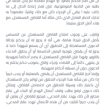
أن من صدر الحكم بالطرد أو الهدم لصالحه لم يكن محقاً في
طلبه من الناحية الموضوعية، فإن تعذر إعادة الحال إلى ما
كانت عليه ا ينفي أن الإجراء كان مع ذلك وقتياً، مقصوداً به
تدارك الخطر العاجل الذي كان ماثلا أما القاضي المستعجل، مع
بقاء أصل الحق سليما.
وتترتب على وجوب امتناع القاضي المستعجل عن المساس
بأصل الحق نتيجة هامة، هي أنه لا يجوز له أن يحكم بإحالة
الدعوى المستعجلة إلى التحقيق أي أن يسمع شهوداً كما لا
يحوز له أن يقضي بتوجيه اليمين الحاسمة أو أن يحقق الادعاء
بالتزوير، ولهذا فإن القاضي المستعجل لا يصدر أحكاماً تمهيدية
بل ينتهي دائماً إلى القضاء بإجراء وقتي بموجب حكم يختتم به
الدعوى دون أن تسبقه أحكام تمهيدية.
وإنما أجيز للقاضي المستعجل أن يقضي بالمعاينة أو يندب خبيراً
إذا كان من شأنه هذا الإجراء التحقق من توافر ركن الاستعجال
أي باعتبار ذلك وسيلة للتحقق من اختصاص القاضي، ومثال
ذلك دعوى ترفع بطلب وقف أعمال الهدم أو البناء في عقار
مجاور لأن ذلك يهدد عقار المدعى، فيجوز للقاضي أن يعاين أو
أن يندب خبيراً للتثبت من أن هذه الأعمال تهدد عقار المدعى،