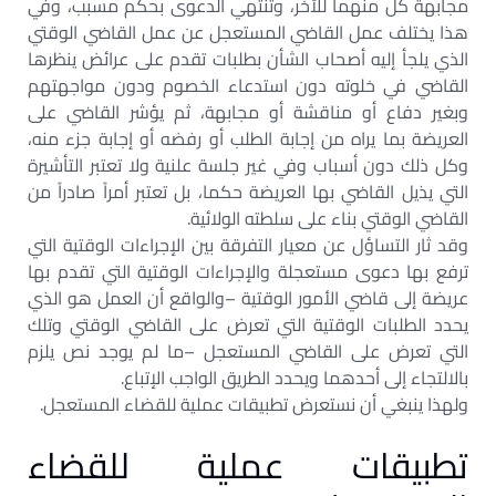
مجابهة كل منهما للآخر، وتنتهي الدعوى بحكم مسبب، وفي
هذا يختلف عمل القاضي المستعجل عن عمل القاضي الوقتي
الذي يلجأ إليه أصحاب الشأن بطلبات تقدم على عرائض ينظرها
القاضي في خلوته دون استدعاء الخصوم ودون مواجهتهم
وبغير دفاع أو مناقشة أو مجابهة، ثم يؤشر القاضي على
العريضة بما يراه من إجابة الطلب أو رفضه أو إجابة جزء منه،
وكل ذلك دون أسباب وفي غير جلسة علنية ولا تعتبر التأشيرة
التي يذيل القاضي بها العريضة حكما، بل تعتبر أمراً صادراً من
القاضي الوقتي بناء على سلطته الولائية.
وقد ثار التساؤل عن معيار التفرقة بين الإجراءات الوقتية التي
ترفع بها دعوى مستعجلة والإجراءات الوقتية التي تقدم بها
عريضة إلى قاضي الأمور الوقتية –والواقع أن العمل هو الذي
يحدد الطلبات الوقتية التي تعرض على القاضي الوقتي وتلك
التي تعرض على القاضي المستعجل –ما لم يوجد نص يلزم
بالالتجاء إلى أحدهما ويحدد الطريق الواجب الإتباع.
ولهذا ينبغي أن نستعرض تطبيقات عملية للقضاء المستعجل.
تطبيقات عملية للقضاء