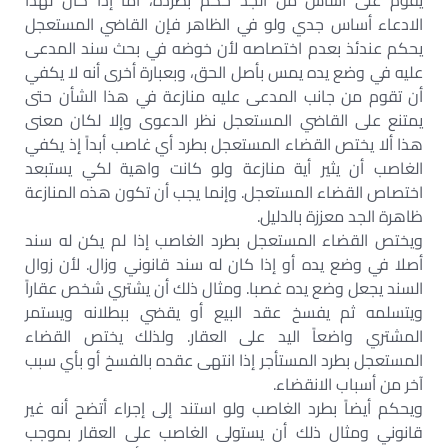
يقوم على أساس من الجد حكم بطرده، أما إذا كان لهذا
الادعاء أساس جدي ولو في الظاهر فإن القاضي المستعجل
يحكم عندئذ بعدم اختصاصه لأن خوضه في بحث سند المدعى
عليه في وضع يده يمس بأصل الحق، وبعبارة أخرى أنه لا يكفي
أن تقوم من جانب المدعى عليه منازعة في هذا الشأن حتى
يمتنع على القاضي المستعجل نظر الدعوى وإلا لكان معنى
هذا ألا يختص القضاء المستعجل بطرد أي غاصب أبداً إذ يكفي
الغاصب أن يثير أية منازعة ولو كانت واهية لكي يستبعد
اختصاص القضاء المستعجل. وإنما يجب أن تكون هذه المنازعة
ظاهرة الجد معززة بالدليل.
ويختص القضاء المستعجل بطرد الغاصب إذا لم يكن له سند
أصلا في وضع يده أو إذا كان له سند قانوني وزال. لأن زوال
السند يجعل وضع يده غصبا. ومثال ذلك أن يشتري شخص عقاراً
ويتسلمه ثم يفسخ عقد البيع أو يقضي ببطلانه ويستمر
المشتري واضعاً اليد على العقار. ولذلك يختص القضاء
المستعجل بطرد المستأجر إذا انتهى عقده بالفسخ أو بأي سبب
آخر من أسباب الانقضاء.
ويحكم أيضاً بطرد الغاصب ولو استند إلى إجراء أتضح أنه غير
قانوني ومثال ذلك أن يستولى الغاصب على العقار بموجب