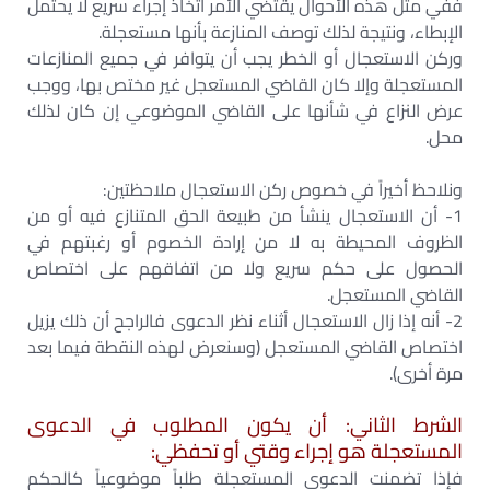
ففي مثل هذه الأحوال يقتضي الأمر اتخاذ إجراء سريع لا يحتمل
الإبطاء، ونتيجة لذلك توصف المنازعة بأنها مستعجلة.
وركن الاستعجال أو الخطر يجب أن يتوافر في جميع المنازعات
المستعجلة وإلا كان القاضي المستعجل غير مختص بها، ووجب
عرض النزاع في شأنها على القاضي الموضوعي إن كان لذلك
محل.
ونلاحظ أخيراً في خصوص ركن الاستعجال ملاحظتين:
1- أن الاستعجال ينشأ من طبيعة الحق المتنازع فيه أو من
الظروف المحيطة به لا من إرادة الخصوم أو رغبتهم في
الحصول على حكم سريع ولا من اتفاقهم على اختصاص
القاضي المستعجل.
2- أنه إذا زال الاستعجال أثناء نظر الدعوى فالراجح أن ذلك يزيل
اختصاص القاضي المستعجل (وسنعرض لهذه النقطة فيما بعد
مرة أخرى).
الشرط الثاني: أن يكون المطلوب في الدعوى
المستعجلة هو إجراء وقتي أو تحفظي:
فإذا تضمنت الدعوى المستعجلة طلباً موضوعياً كالحكم