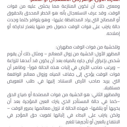
ومعنى ذلك أن تكون المنازعة مما يخشى عليه من فوات
الوقت. وقد عرف الاستعجال بأنه هو الخطر المحدق بالحقوق
أو المصالح التي يراد المحافظة عليها- وهو يتوافر كلما وجدت
حالة يترتب على فوات الوقت حصول ضرر منها يتعذر تداركه أو
إصلاحه.
وللخشية من فوات الوقت مظهران:
المظهر الأول: الخشية من زوال المعالم – ومثال ذلك أن يقوم
شخص بإغراق أرض جاره بالمياه بعد أن يكون قد أعدها للزراعة
– ويرغب صاحب الأرض في إثبات هذه الحالة فوراً- وظاهر أن
فوات الوقت يؤدي إلى جفاف المياه وزوال معالم الواقعة
التي يريد صاحب الأرض الاستناد إليها في طلب التعويض
مستقبلا.
والمظهر الثاني: هو الخشية من فوات المصلحة أو ضياع الحق
–كما في حالة المستأجر الذي يترك العين المؤجرة بعد أن
يخربها أو يتلفها- فهذه الحالة لا تزول معالمها بمرور الوقت –
ولكن يترتب على البطء في إثباتها تفويت حق المؤجر في
الانتفاع بالعين أو تأجيرها للغير.