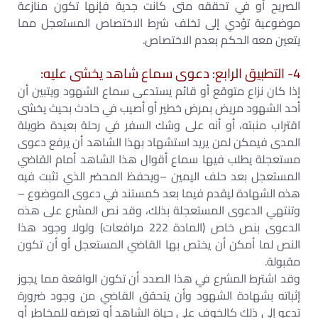
الصريح أو في تحققه متى كانت جدية فإنها تكون منازعة
موضوعية تؤدي إلى تخلف شرط الاختصاص المستعجل مما
يتعين معه الحكم بعدم الاختصاص.
4- التطبيق الرابع: دعوى سماع شاهد يخشى عليه:
إذا كان نزاع متوقع أو قائم يستدعى سماع الشهود ويتبين أن
أحد الشهود مريض بمرض خطير أو أصيب في حادث بحيث يخشى
اقتراب منبته، أو أنه على وشك السفر في رحلة بعيدة طويلة
المدى فيمكن لمن يريد استشهاد بهذا الشاهد أن يرفع دعوى
مستعجلة يطلب فيها سماع أقوال هذا الشاهد أمام القاضي
المستعجل بعد حلف اليمين –ويحفظ المحضر الذي تثبت فيه
هذه الشهادة ليقدم فيما بعد كمستند في دعوى الموضوع –
وتنتهي الدعوى المستعجلة بذلك، وقد نص المشرع على هذه
الدعوى بنص خاص (المادة 222 مرافعات) ولولا وجود هذا
النص لما أمكن أن يختص بها القاضي المستعجل أو أن تكون
مقبولة.
وقد اشترط المشرع في هذا الصدد أن تكون الواقعة مما يجوز
إثباته بشهادة الشهود وأن يتحقق القاضي من وجود ضرورة
تدعو إلى ذلك كالخوف على حياة الشاهد أو تعرضه للمخاطر أو