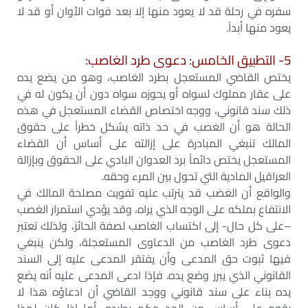
سفره في رحلة قد لا يعود منها إلا بعد فوات الأوان أو قد لا
يعود منها أبداً.
5- التطبيق الخامس: دعوى طرد الغاصب:
يختص القاضي المستعجل بطرد الغاصب، وهو من يضع يده
على عقار مملوك لسواه أو يحوزه سواه دون أن يكون له في
ذلك سند قانوني، ووجه اختصاص القضاء المستعجل في هذه
الحالة هو أن الغصب في حد ذاته يشكل خطراً على حقوق
المالك تنبغي المبادرة على إزالته على أساس أن القضاء
المستعجل يختص دائماً برد العدوان البادي على الحقوق وبإزالة
العراقيل المادية التي تحول بين المرء وحقه.
والواقع أن الغضب قد يترتب عليه تفويت مصلحة المالك في
الانتفاع بملكه على الوجه الذي يراه، وقد يؤدي استمرار الغصب
–على كل حال- إلى اكتساب الغاصب لصفة الحائز، ولذلك تعتبر
دعوى طرد الغاصب من الدعاوى المستعجلة، ولكن ينبغي
فيها ثبوت حق المدعى وأن يفتقر المدعى عليه إلى السند
القانوني الذي يبرر وضع يده. فإذا ادعى المدعى عليه أنه يضع
يده بناء على سند قانوني ووجد القاضي أن ادعاؤه هذا لا