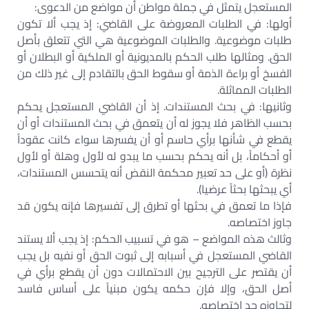
المستعجل يتمثل في جملة مواطن أن مواضع من الدعوى:
أولها: في الطلبات المعروضة على القاضي: إذ يجب ألا تكون
طلبات موضوعية. والطلبات الموضوعية هي التي تتعلق بأصل
الحق. ومثالها طلب الحكم بالمديونية أو الملكية أو البطلان أو
الفسخ أو براءة الذمة أو سقوط الحق بالتقادم إلى غير ذلك من
الطلبات المماثلة.
وثانيها: في بحث المستندات. إذ أن القاضي المستعجل يحكم
بحسب الظاهر فلا يجوز له أن يتعمق في بحث المستندات أو أن
يقطع في شأنها برأي حاسم أو أن يفسرها سواء كانت عقوداً
أو أحكاماً، بل أنه يحكم بحسب ما يبدو له لأول وهلة أو لأول
نظرة (أو على حد تعبير محكمة النقض أنه يتحسس المستندات،
أي يبحثها بحثاً عرضيا).
فإذا ما تعمق في بحثها أو تطرق إلى تفسيرها فإنه يكون قد
جاوز اختصاصه.
وثالث هذه المواضع – هو في تسبيب الحكم: إذ يجب ألا يستند
القاضي المستعجل في أسبابه إلى ثبوت الحق أو نفيه بل يجب
أن يقتصر على الترجيح بين الاحتمالات دون أن يقطع برأي في
أصل الحق، وإلا فإن حكمه يكون مبنياً‌ على أساس فاسد
لتجاوزه حد اختصاصه.