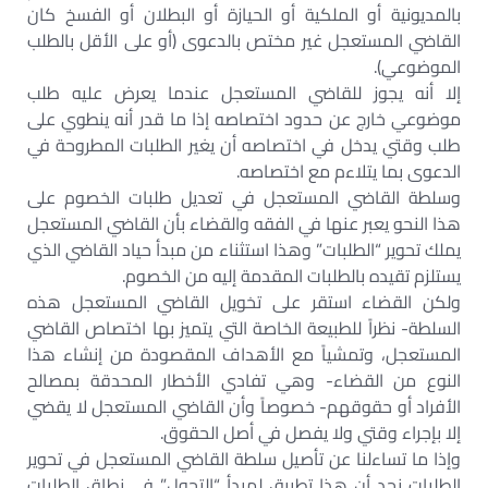
بالمديونية أو الملكية أو الحيازة أو البطلان أو الفسخ كان
القاضي المستعجل غير مختص بالدعوى (أو على الأقل بالطلب
الموضوعي).
إلا أنه يجوز للقاضي المستعجل عندما يعرض عليه طلب
موضوعي خارج عن حدود اختصاصه إذا ما قدر أنه ينطوي على
طلب وقتي يدخل في اختصاصه أن يغير الطلبات المطروحة في
الدعوى بما يتلاءم مع اختصاصه.
وسلطة القاضي المستعجل في تعديل طلبات الخصوم على
هذا النحو يعبر عنها في الفقه والقضاء بأن القاضي المستعجل
يملك تحوير “الطلبات” وهذا استثناء من مبدأ حياد القاضي الذي
يستلزم تقيده بالطلبات المقدمة إليه من الخصوم.
ولكن القضاء استقر على تخويل القاضي المستعجل هذه
السلطة- نظراً للطبيعة الخاصة التي يتميز بها اختصاص القاضي
المستعجل، وتمشياً مع الأهداف المقصودة من إنشاء هذا
النوع من القضاء- وهي تفادي الأخطار المحدقة بمصالح
الأفراد أو حقوقهم- خصوصاً وأن القاضي المستعجل لا يقضي
إلا بإجراء وقتي ولا يفصل في أصل الحقوق.
وإذا ما تساءلنا عن تأصيل سلطة القاضي المستعجل في تحوير
الطلبات نجد أن هذا تطبيق لمبدأ “التحول” في نطاق الطلبات