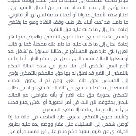
فبادر صاحب المصلحة إلى تنفيذه ثم صدر الحكم بوقف تنفيذه
مما يؤدي إلى عدم الاعتداد بما تم من أعمال التنفيذ وإلى
اعتبار هذه الأعمال عدوانا أو أعمالا مادية ليس لها أثر قانوني،
ما دامت قد تمت أثناء نظر طلب وقف النفاذ وهو ما يقتضي
إعادة الحال إلى ما كانت عليه قبل التنفيذ.
وتسمى هذه الدعوى عملا دعوى التمكين. والغرض منها هو
إعادة الحال إلى ما كانت عليه، ما دام. ذلك ممكناً، كما لو كانت
العين (التي طرد منها المستأجر في مثالنا السابق) لم تشغل بعد
أو شغلها المالك نفسه الذي حصل على حكم الطرد. أما إذا تم
تأجير العين لشخص آخر، فلا يجوز في هذه الحالة الحكم
بالتمكين لن الغير قد تعلق له بها حق. فالحكم بالتمكين يؤدي
إلى المساس بحق ذلك الغير، ومن ثم لا يكون القضاء
المستعجل مختصا بالدعوى في تلك الحالة حتى لو ادعى طالب
التمكين بصورية حق ذلك الغير أو بأنه متواطئ مع المالك
للإضرار بحقوقه، لأن البت في أمر الصورية أو الغش يعتبر فصلا
في أصل الحق فلا يملكه إلا قاضي الموضوع.
وتشتبه دعوى التمكين بدعوى طرد الغاصب في حالة ما إذا
توصل شخص إلى الاستيلاء على عقار ووضع يده عليه بطريق
الحيلة أي عن طريق تنفيذ حكم صادر على غير المستأجر أو على