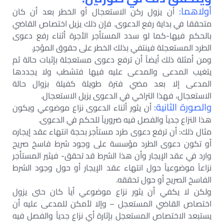
أولاهما:
أن يزول ركن الاستعجال أو الخطر بعد أن كان
متحققا في بداية رفع الدعوى. فإن ذلك يزيل اختصاص القاضي
بالحكم فيها-كما لو سدد المستأجر الأجرة أثناء رفع دعوى
الطرد المستعجلة فينتفي بذلك الخطر على حقوق المؤجر.
ومن أمثلة ذلك أيضاً أن ترفع دعوى مستعجلة بإثبات حالة ثم
يتغيب المدعى والمدعى عليه فيها فتشطب ولا يجددها
المدعى إلا بعد مضي فترة طويلة كفيلة بزوال حالة
الاستعجال، فهذا التراخي في الدعوى يزيل الاستعجال.
والصورة الثانية:
أن يثور أثناء الدعوى نزاع موضوعي ويكون
هذا النزاع جدياً والفصل فيه ضرورياً للحكم في الدعوى.
مثال ذلك: أن ترفع دعوى طرد مستأجر بحجة انتهاء عقد إيجاره
أو تكون دعوى الطرد مؤسسة على وجود شرط فاسخ صريح
وارد في عقد الإيجار وأن هذا الشرط قد تحقق- فيثير المستأجر
نزاعاً موضوعياً حول انتهاء عقد الإيجار أو حول وجود الشرط
الفاسخ الصريح أو حول تحققه.
ولكن لا يكفي أن يثور نزاع موضوعي أياً كان حتى يزول
اختصاص القاضي المستعجل – وإلا لأمكن للمدعى عليه أن
يستبعد الاختصاص المستعجل بإثارة أي نزاع جدياً والفصل فيه