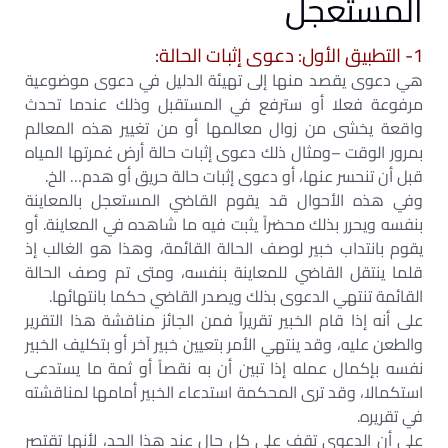
المستعجل
1- التطبيق الأول: دعوى إثبات الحالة:
هي دعوى يقصد منها إلى تهيئة الدليل في دعوى موضوعية
مرفوعة فعلا أو سترفع في المستقبل وذلك عندما تحدث
واقعة يخشى من زوال معالمها أو من تغيير هذه المعالم
بمرور الوقت –ومثال ذلك دعوى إثبات حالة أرض غمرتها المياه
قبل أن تنحسر عنها، أو دعوى إثبات حالة حريق أو هدم… الخ.
وفي هذه الأحوال قد يقوم القاضي المستعجل بالمعاينة
بنفسه ويحرر بذلك محضراً يثبت فيه ما شاهده في المعاينة. أو
يقوم بانتداب خبير لوصف الحالة القائمة، وهذا هو الغالب إذ
قلما ينتقل القاضي للمعاينة بنفسه، ومتى تم وصف الحالة
القائمة تنتهي الدعوى بذلك ويصدر القاضي حكما بانتهائها.
على أنه إذا قام الخبير تقريراً فمن الجائز مناقشة هذا التقرير
والطعن عليه، وقد ينتهي الأمر بتعيين خبير آخر أو بتكليف الخبير
نفسه بإكمال عمله إذا تبين أن به نقصاً أو ثمة ما يستدعى
استكمالا، وقد ترى المحكمة استدعاء الخبير أمامها لمناقشته
في تقريره.
على أن الدعوى تقف على كل حال عند هذا الحد، لأنها تقتصر