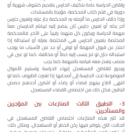
وتقترن الحراسة عادة بتكليف الحارس بتقديم كشوف شهرية أو
دورية في قلم كتاب المحكمة، مؤيدة بالمستندات.
وإذا خالف الحارس ما ألزمته به المحكمة جاز عزله وتعيين حارس
آخر بدله أو تعيين حارس ثان ينضم إليه ليباشر الحارسان معاً
مهمة الحراسة ويكون كل منهما رقيباً على الآخر، فالمحكمة
المختصة بتعيين الحارس هي المختصة بعزله أو استبداله إذا
اعتذر عن قبول المهمة أو توفي أو جد من الأسباب ما يوجب
استبداله حتى لو لم ينسب إليه خطأ أو مخالفة، كما لو عين في
منصب يتعذر معه قيامه بالمهمة كما يجب.
ويجوز للقاضي المستعجل إنهاء الحراسة وتسليم الأموال
الموضوعة تحت الحارسة إلى أصحابها إذا تغيرت الظروف كما لو
انتهى النزاع بينهم قضاء أو رضاء أو اشترى أحدهم حصص
الباقين فكل ذلك من اختصاص القضاء المستعجل.
3- التطبيق الثالث: المنازعات بين المؤجرين
والمستأجرين:
قد تثير هذه المنازعات اختصاص القاضي المستعجل في
الحالات التي يتوافر فيها ركن الخطر أو الاستعجال، ومثال ذلك: