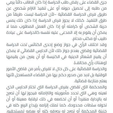
جرى القضاء على رفض طلب الحراسة إذا كان الطالب دائناً يرمي
من طلبه إلى تحصيل ديونه أو على تنفيذ التزام شخصي عن
طريق فرض الحراسة القضائية –لأن الحراسة ليست طريقاً من
طرق التنفيذ. كذلك لا يجوز فرض الحراسة إذا كان ذلك يمس
حرية الشخص أو كرامته أو إذا كان العمل المطلوب مما لا
يمكن أن يقوم به إلا المدعى عليه نفسه كالحراسة على عيادة
طبيب أو مكتب محام.
وقد اختلف الرأي في جواز وضع إحدى الكنائس تحت الحراسة
القضائية وقضي بعدم جواز ذلك لأن الحارس القضائي لا يمكن
أن يقيم الشعائر الدينية في الكنيسة أو أن يعين من يقيمها
(وهناك رأي مخالف).
والحراسة القضائية على كل حال لا تفرض بأمر من قاضي الأمور
الوقتية بل لابد من صدور حكم بها من القضاء المستعجل لأنها
يعتبر منازعة قضائية.
والمحكمة التي تقضي بفرض الحراسة التي تختار الحارس الذي
تعينه وهي التي تحدد مأموريته والتزاماته فيجوز لها أن تصرح
له بالإدارة منفرداً أو أن تخضعه في ذلك لرقابة معينة أو أن
تخوله سلطات محدودة، كما تملك إلزامه بإيداع الربع كله في
خزينة المحكمة أو تصرح له بصرفه كله أو بعضه لمستحقيه.