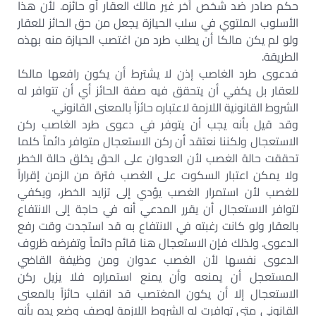
حكم صادر ضد شخص آخر غير مالك العقار أو حائزه. لأن هذا
الأسلوب الملتوي في سلب الحيازة يجعل من حق الحائز للعقار
ولو لم يكن مالكا أن يطلب طرد من اغتصب الحيازة منه بهذه
الطريقة.
فدعوى طرد الغاصب إذن لا يشترط أن يكون رافعها مالكا
للعقار بل يكفي أن يتحقق فيه صفة الحائز أي أن تتوافر له
الشروط القانونية اللازمة لاعتباره حائزاً بالمعنى القانوني.
وقد قيل بأنه يجب أن يتوفر في دعوى طرد الغاصب ركن
الاستعجال ولكننا نعتقد أن ركن الاستعجال متوافر دائماً كلما
تحققت حالة الغصب لأن العدوان على الحق يخلق حالة الخطر
ولا يمكن اعتبار السكوت على الغصب فترة من الزمن إقراراً
للغصب لأن استمرار الغصب يؤدي إلى تزايد الخطر، ويكفي
لتوافر الاستعجال أن يقرر المدعي أنه في حاجة إلى الانتفاع
بالعقار ولو كانت رغبته في الانتفاع به قد استجدت وقت رفع
الدعوى. ولذلك فإن الاستعجال هنا قائم دائماً وتفرضه ظروف
الدعوى نفسها لأن الغصب عدوان ومن وظيفة القاضي
المستعجل أن يمنعه وأن يمنع استمراره فلا يزيل ركن
الاستعجال إلا أن يكون المغتصب قد انقلب حائزاً بالمعنى
القانوني متى توافرت له الشروط اللازمة لوصف وضع يده بأنه