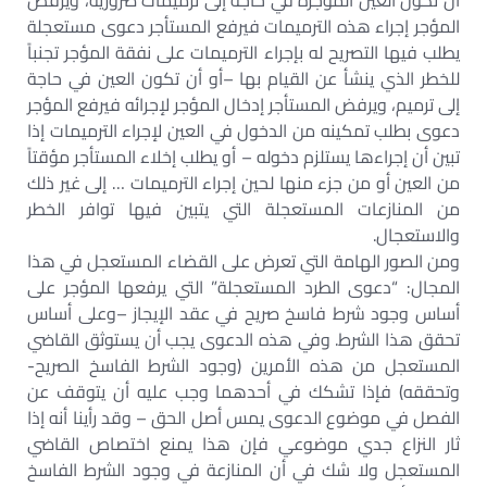
أن تكون العين المؤجرة في حاجة إلى ترميمات ضرورية، ويرفض
المؤجر إجراء هذه الترميمات فيرفع المستأجر دعوى مستعجلة
يطلب فيها التصريح له بإجراء الترميمات على نفقة المؤجر تجنباً
للخطر الذي ينشأ عن القيام بها –أو أن تكون العين في حاجة
إلى ترميم، ويرفض المستأجر إدخال المؤجر لإجرائه فيرفع المؤجر
دعوى بطلب تمكينه من الدخول في العين لإجراء الترميمات إذا
تبين أن إجراءها يستلزم دخوله – أو يطلب إخلاء المستأجر مؤقتاً
من العين أو من جزء منها لحين إجراء الترميمات … إلى غير ذلك
من المنازعات المستعجلة التي يتبين فيها توافر الخطر
والاستعجال.
ومن الصور الهامة التي تعرض على القضاء المستعجل في هذا
المجال: “دعوى الطرد المستعجلة” التي يرفعها المؤجر على
أساس وجود شرط فاسخ صريح في عقد الإيجاز –وعلى أساس
تحقق هذا الشرط. وفي هذه الدعوى يجب أن يستوثق القاضي
المستعجل من هذه الأمرين (وجود الشرط الفاسخ الصريح-
وتحققه) فإذا تشكك في أحدهما وجب عليه أن يتوقف عن
الفصل في موضوع الدعوى يمس أصل الحق – وقد رأينا أنه إذا
ثار النزاع جدي موضوعي فإن هذا يمنع اختصاص القاضي
المستعجل ولا شك في أن المنازعة في وجود الشرط الفاسخ