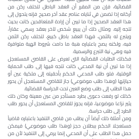
القضائية، فإن من المقرر أن العقد الباطل لتخلف ركن من
أركانه إذا تضمن في ثناياه عناصر عقد آخر صحيح فإنه يتحول إلى
هذا العقد الصحيح إذا ما تبين أن إرادة المتعاقدين كانت بحيث
تتجه إليه. ومثال ذلك أن يبيع شخص لآخر بعقد رسمي عقاراً،
ويتبرع له بالثمن، فهذا العقد باطل كبيع، لتخلف ركن الثمن
فيه، ولكنه يصح باعتباره هبة ما دامت شروط الهبة متوافرة
فيه وهي نية التبرع والرسمية.
فكذلك الطلبات القضائية التي تعرض على القاضي المستعجل
إذا ما تبين أن نية المدعي كانت تتجه فيها إلى طلب الحماية
الوقتية، فلو طلب المدعي الحكم بأحقيته إلى ملكية عين أو
حيازتها (وهذا طلب موضوعي) جاز للقاضي المستعجل أن يحور
هذا الطلب إلى طلب وضع العين تحت الحراسة القضائية.
كذلك لو رفعت دعوى بطرد مستأجر من عين معينة وكان ذلك
يثير نزاعا موضوعيا، فإنه يجوز للقاضي المستعجل أن يحور طلب
الطرد إلى طلب حراسة.
ومن أمثلة ذلك أيضاً أن يطلب من قاضي التنفيذ باعتباره قاضياً
مستعجلا الحكم ببطلان حجز (وهذا طلب موضوعي) فيمكن
حمل هذا الطلب على أن المدعي إنما يرمي إلى التنفيذ لأن من