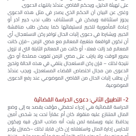
على تهيئة الدليل، ويحكم القاضي عندئذ بانتهاء الدعوى.
وغنى عن البيان آن الحكم الذي يصدر في مثل هذه الدعوى
يجوز استئنافه ويمكن في الاستئناف طلب ندب خبير آخر أو
إعادة المأمورية للخبير لاستيفائها كما يمكن طلب مناقشة
الخبير. ويشترط في دعوى إثبات الحال توافر ركن الاستعجال، أي
أن تكون الواقعة متغيرة المعالم مع مضي الزمن –فإن كانت
المعالم قد زالت فعلا- أو كانت من المعالم الثابتة التي لا تزول
بمرور الوقت ولا يترتب على مضي الزمن تفويت مصلحة أو حق
نتيجة لذلك – فإن ركن الاستعجال ينتفي في هذه الحالة وتخرج
الدعوى من مجال اختصاص القضاء المستعجل، ويجب عندئذ
أن يطلب إثبات الحال من القاضي الموضوعي عند رفع الدعوى
الموضوعية.
2- التطبيق الثاني: دعوى الحراسة القضائية
الحراسة القضائية هي إجراء تحفظي مؤقت يقصد به إلى وضع
المال المتنازع عليه منقولا كان أم عقاراً تحت يد شخص أمين
يحافظ عليه ويسلمه لمن يثبت أنه صاحب الحق فيه ويكون
للحارس إدارة المال واستغلاله إن كان قابلا لذلك –كمنزل يؤجر